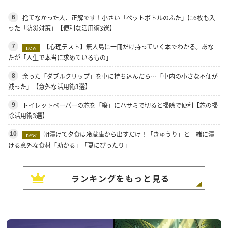
捨てなかった人、正解です！小さい「ペットボトルのふた」に6枚も入
6
った「防災対策」【便利な活用術3選】
【心理テスト】無人島に一冊だけ持っていく本でわかる。あな
7
new
たが「人生で本当に求めているもの」
余った「ダブルクリップ」を車に持ち込んだら…「車内の小さな不便が
8
減った」【意外な活用術3選】
トイレットペーパーの芯を「縦」にハサミで切ると掃除で便利【芯の掃
9
除活用術3選】
朝漬けて夕食は冷蔵庫から出すだけ！「きゅうり」と一緒に漬
10
new
ける意外な食材「助かる」「夏にぴったり」
ランキングをもっと見る