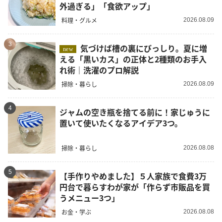
外過ぎる」「食欲アップ」
料理・グルメ
2026.08.09
3
気づけば槽の裏にびっしり。夏に増
new
える「黒いカス」の正体と2種類のお手入
れ術｜洗濯のプロ解説
掃除・暮らし
2026.08.09
4
ジャムの空き瓶を捨てる前に！家じゅうに
置いて使いたくなるアイデア3つ。
掃除・暮らし
2026.08.08
5
【手作りやめました】５人家族で食費3万
円台で暮らすわが家が「作らず市販品を買
うメニュー3つ」
お金・学ぶ
2026.08.08