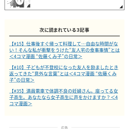
次に読まれている３記事
【#15】仕事後すぐ帰って料理して…自由な時間がな
い！そんな私が衝撃をうけた“友人宅の食事事情”とは
＜4コマ漫画 “佐藤くみ子”の日常＞
【#10】子どもが不登校になった友人を励ましたとき
返ってきた“意外な言葉”とは＜4コマ漫画 “佐藤くみ
子”の日常＞
【#35】満員電車で体調不良の妊婦さん。座ってる女
子高生。あなたなら女子高生に声をかけますか？＜4
コマ漫画＞
広告