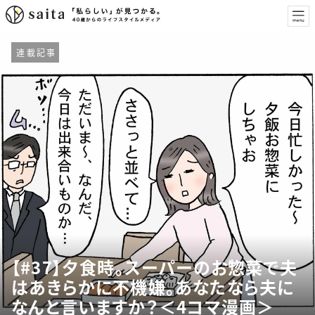
連載記事
【#37】夕食時。スーパーのお惣菜で夫
はあきらかに不機嫌。あなたなら夫に
なんと言いますか？＜4コマ漫画＞