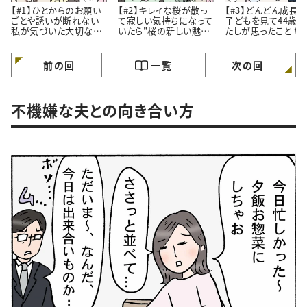
【#1】ひとからのお願い
【#2】キレイな桜が散っ
【#3】どんどん成長
ごとや誘いが断れない
て寂しい気持ちになって
子どもを見て44歳
私が気づいた大切なこ
いたら"桜の新しい魅
たしが思ったこと #4コ
と。#4コマ漫画
力”に気づいたはなし。
マ漫画
#4コマ漫画
前の回
一覧
次の回
不機嫌な夫との向き合い方