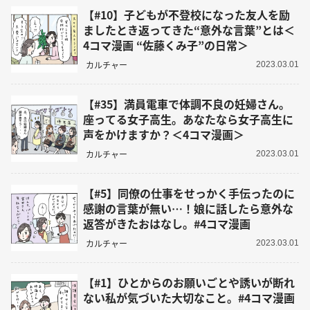
【#10】子どもが不登校になった友人を励
ましたとき返ってきた“意外な言葉”とは＜
4コマ漫画 “佐藤くみ子”の日常＞
カルチャー
2023.03.01
【#35】満員電車で体調不良の妊婦さん。
座ってる女子高生。あなたなら女子高生に
声をかけますか？＜4コマ漫画＞
カルチャー
2023.03.01
【#5】同僚の仕事をせっかく手伝ったのに
感謝の言葉が無い…！娘に話したら意外な
返答がきたおはなし。#4コマ漫画
カルチャー
2023.03.01
【#1】ひとからのお願いごとや誘いが断れ
ない私が気づいた大切なこと。#4コマ漫画