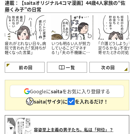
連載：【saitaオリジナル4コマ漫画】44歳4人家族の“佐
藤くみ子”の日常
疲れがとれない日々。病
いつも明るい人が努力
「介護どうしよう」「
院で言われた「気持ちが
していること「マネす
足りるかな」不安が
軽くなった言葉」
る！」「夫の不機嫌に振
寄せたときの対処法
り回されない」＜4コマ
コマ漫画＞
漫画＞
前の回
一覧
次の回
Googleに
saita
をお気に入り登録する
saita(サイタ)に
を入れるだけ！
容姿至上主義の男子たち。私は「何位」？