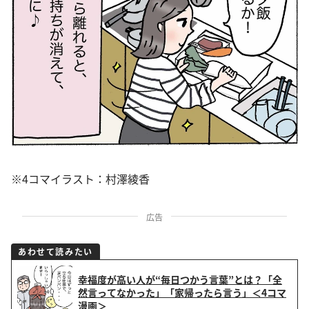
※4コマイラスト：村澤綾香
広告
あわせて読みたい
幸福度が高い人が“毎日つかう言葉”とは？「全
然言ってなかった」「家帰ったら言う」＜4コマ
漫画＞