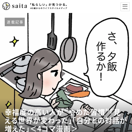
連載記事
幸福度の高い人が“やめた習慣”「見
える世界が変わった」「自分との対話が
増えた」＜4コマ漫画＞