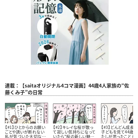
連載：【saitaオリジナル4コマ漫画】44歳4人家族の“佐
藤くみ子”の日常
【#1】ひとからのお願い
【#2】キレイな桜が散っ
【#3】どんどん成長
ごとや誘いが断れない
て寂しい気持ちになって
子どもを見て44歳
私が気づいた大切なこ
いたら"桜の新しい魅
たしが思ったこと #4コ