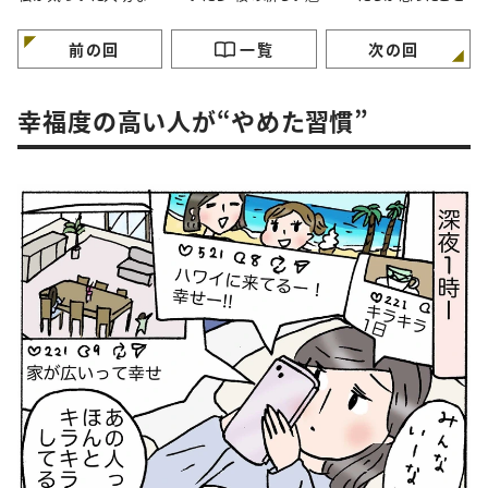
と。#4コマ漫画
力”に気づいたはなし。
マ漫画
#4コマ漫画
前の回
一覧
次の回
幸福度の高い人が“やめた習慣”