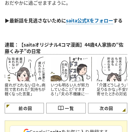
おだやかに過ごせますように。
▶
最新話
を見逃さないために
saita公式Xをフォロー
する
連載：【saitaオリジナル4コマ漫画】44歳4人家族の“佐
藤くみ子”の日常
疲れがとれない日々。病
いつも明るい人が努力
「介護どうしよう」「
院で言われた「気持ちが
していること「マネす
足りるかな」不安が
軽くなった言葉」
る！」「夫の不機嫌に振
寄せたときの対処法
り回されない」＜4コマ
コマ漫画＞
漫画＞
前の回
一覧
次の回
Googleに
saita
をお気に入り登録する