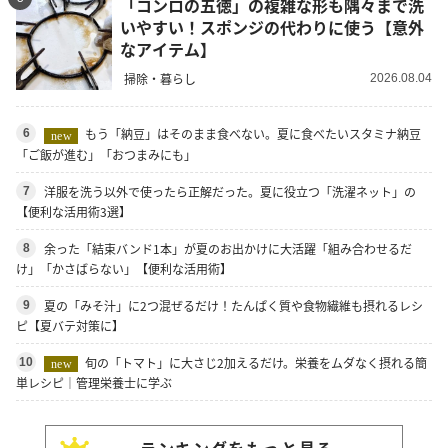
「コンロの五徳」の複雑な形も隅々まで洗
いやすい！スポンジの代わりに使う【意外
なアイテム】
掃除・暮らし
2026.08.04
もう「納豆」はそのまま食べない。夏に食べたいスタミナ納豆
6
new
「ご飯が進む」「おつまみにも」
洋服を洗う以外で使ったら正解だった。夏に役立つ「洗濯ネット」の
7
【便利な活用術3選】
余った「結束バンド1本」が夏のお出かけに大活躍「組み合わせるだ
8
け」「かさばらない」【便利な活用術】
夏の「みそ汁」に2つ混ぜるだけ！たんぱく質や食物繊維も摂れるレシ
9
ピ【夏バテ対策に】
旬の「トマト」に大さじ2加えるだけ。栄養をムダなく摂れる簡
10
new
単レシピ｜管理栄養士に学ぶ