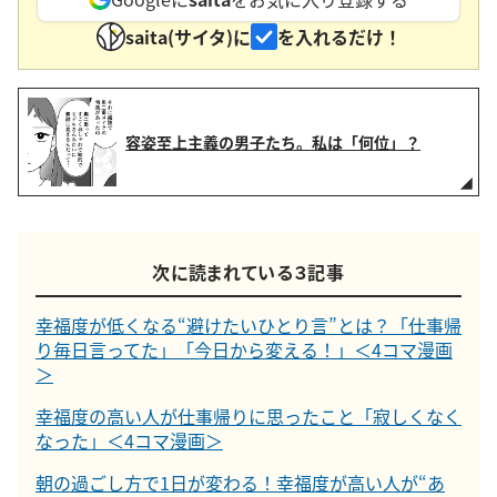
saita(サイタ)に
を入れるだけ！
容姿至上主義の男子たち。私は「何位」？
次に読まれている３記事
幸福度が低くなる“避けたいひとり言”とは？「仕事帰
り毎日言ってた」「今日から変える！」＜4コマ漫画
＞
幸福度の高い人が仕事帰りに思ったこと「寂しくなく
なった」＜4コマ漫画＞
朝の過ごし方で1日が変わる！幸福度が高い人が“あ