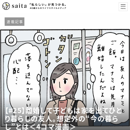
連載記事
【#25】離婚して子どもは家を出てひと
り暮らしの友人。想定外の“今の暮ら
し”とは＜4コマ漫画＞