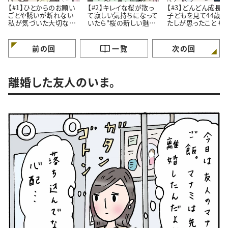
【#1】ひとからのお願い
【#2】キレイな桜が散っ
【#3】どんどん成長
ごとや誘いが断れない
て寂しい気持ちになって
子どもを見て44歳
私が気づいた大切なこ
いたら"桜の新しい魅
たしが思ったこと #4コ
と。#4コマ漫画
力”に気づいたはなし。
マ漫画
#4コマ漫画
前の回
一覧
次の回
離婚した友人のいま。