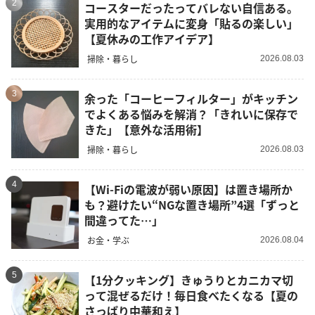
2
コースターだったってバレない自信ある。
実用的なアイテムに変身「貼るの楽しい」
【夏休みの工作アイデア】
掃除・暮らし
2026.08.03
3
余った「コーヒーフィルター」がキッチン
でよくある悩みを解消？「きれいに保存で
きた」【意外な活用術】
掃除・暮らし
2026.08.03
4
【Wi-Fiの電波が弱い原因】は置き場所か
も？避けたい“NGな置き場所”4選「ずっと
間違ってた…」
お金・学ぶ
2026.08.04
5
【1分クッキング】きゅうりとカニカマ切
って混ぜるだけ！毎日食べたくなる【夏の
さっぱり中華和え】