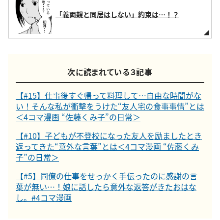
「義両親と同居はしない」約束は…！？
次に読まれている３記事
【#15】仕事後すぐ帰って料理して…自由な時間がな
い！そんな私が衝撃をうけた“友人宅の食事事情”とは
＜4コマ漫画 “佐藤くみ子”の日常＞
【#10】子どもが不登校になった友人を励ましたとき
返ってきた“意外な言葉”とは＜4コマ漫画 “佐藤くみ
子”の日常＞
【#5】同僚の仕事をせっかく手伝ったのに感謝の言
葉が無い…！娘に話したら意外な返答がきたおはな
し。#4コマ漫画