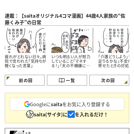
連載：【saitaオリジナル4コマ漫画】44歳4人家族の“佐
藤くみ子”の日常
疲れがとれない日々。病
いつも明るい人が努力
「介護どうしよう」「
院で言われた「気持ちが
していること「マネす
足りるかな」不安が
軽くなった言葉」
る！」「夫の不機嫌に振
寄せたときの対処法
り回されない」＜4コマ
コマ漫画＞
漫画＞
前の回
一覧
次の回
Googleに
saita
をお気に入り登録する
saita(サイタ)に
を入れるだけ！