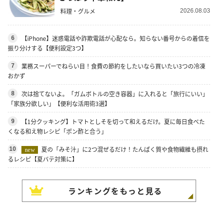
料理・グルメ
2026.08.03
【iPhone】迷惑電話や詐欺電話が心配なら。知らない番号からの着信を
6
振り分けする【便利設定3つ】
業務スーパーでねらい目！食費の節約をしたいなら買いたい3つの冷凍
7
おかず
次は捨てないよ。「ガムボトルの空き容器」に入れると「旅行にいい」
8
「家族分欲しい」【便利な活用術3選】
【1分クッキング】トマトとしそを切って和えるだけ。夏に毎日食べた
9
くなる和え物レシピ「ポン酢と合う」
夏の「みそ汁」に2つ混ぜるだけ！たんぱく質や食物繊維も摂れ
10
new
るレシピ【夏バテ対策に】
ランキングをもっと見る