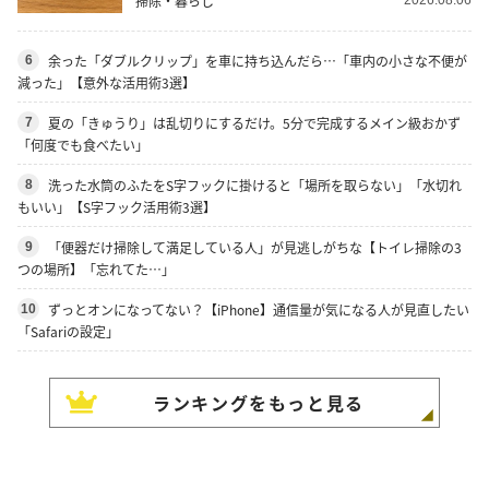
掃除・暮らし
余った「ダブルクリップ」を車に持ち込んだら…「車内の小さな不便が
6
減った」【意外な活用術3選】
夏の「きゅうり」は乱切りにするだけ。5分で完成するメイン級おかず
7
「何度でも食べたい」
洗った水筒のふたをS字フックに掛けると「場所を取らない」「水切れ
8
もいい」【S字フック活用術3選】
「便器だけ掃除して満足している人」が見逃しがちな【トイレ掃除の3
9
つの場所】「忘れてた…」
ずっとオンになってない？【iPhone】通信量が気になる人が見直したい
10
「Safariの設定」
ランキングをもっと見る