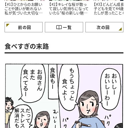
【#1】ひとからのお願い
【#2】キレイな桜が散っ
【#3】どんどん成長
ごとや誘いが断れない
て寂しい気持ちになって
子どもを見て44歳
私が気づいた大切なこ
いたら"桜の新しい魅
たしが思ったこと #4コ
と。#4コマ漫画
力”に気づいたはなし。
マ漫画
#4コマ漫画
前の回
一覧
次の回
食べすぎの末路