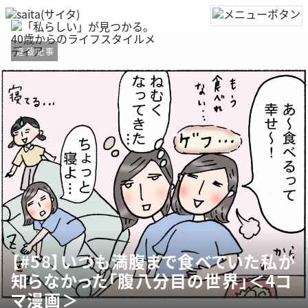
連載記事
【#58】いつも満腹まで食べていた私が
知らなかった「腹八分目の世界」＜4コ
マ漫画＞