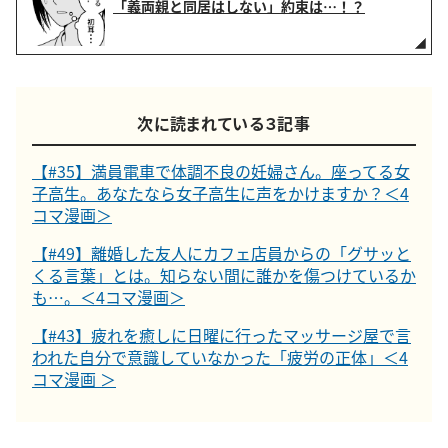
「義両親と同居はしない」約束は…！？
次に読まれている３記事
【#35】満員電車で体調不良の妊婦さん。座ってる女
子高生。あなたなら女子高生に声をかけますか？＜4
コマ漫画＞
【#49】離婚した友人にカフェ店員からの「グサッと
くる言葉」とは。知らない間に誰かを傷つけているか
も…。＜4コマ漫画＞
【#43】疲れを癒しに日曜に行ったマッサージ屋で言
われた自分で意識していなかった「疲労の正体」＜4
コマ漫画 ＞