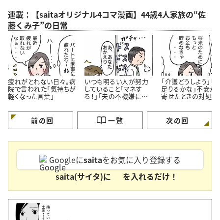
連載：【saitaオリジナル4コマ漫画】44歳4人家族の“佐
藤くみ子”の日常
疲れがとれない日々。病
いつも明るい人が努力
「介護どうしよう」「
院で言われた「気持ちが
していること「マネす
足りるかな」不安が
軽くなった言葉」
る！」「夫の不機嫌に振
寄せたときの対処法
り回されない」＜4コマ
コマ漫画＞
漫画＞
前の回
一覧
次の回
Googleに
saita
をお気に入り登録する
saita(サイタ)に
を入れるだけ！