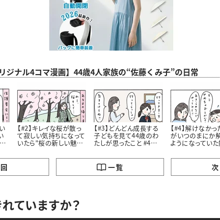
aオリジナル4コマ漫画】44歳4人家族の“佐藤くみ子”の日常
い
【#2】キレイな桜が散っ
【#3】どんどん成長する
【#4】解けなかっ
い
て寂しい気持ちになって
子どもを見て44歳のわ
がいつのまにか
こ
いたら"桜の新しい魅
たしが思ったこと #4コ
ようになっていた
力”に気づいたはなし。
マ漫画
私が学んだこと #4コマ
#4コマ漫画
漫画
の回
一覧
次
きれていますか？