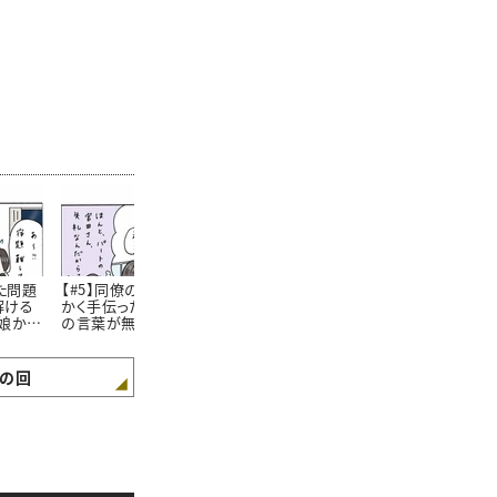
た問題
【#5】同僚の仕事をせっ
【#6】44歳ママになった
【#7】 娘の
解ける
かく手伝ったのに感謝
今でも。小学生の頃から
室で「私の見
娘から
の言葉が無い…！娘に
抜けない”私のクセ” #4
が少し広がっ
話したら意外な返答が
コマ漫画
し #4コマ漫
きたおはなし。#4コマ漫
画
の回