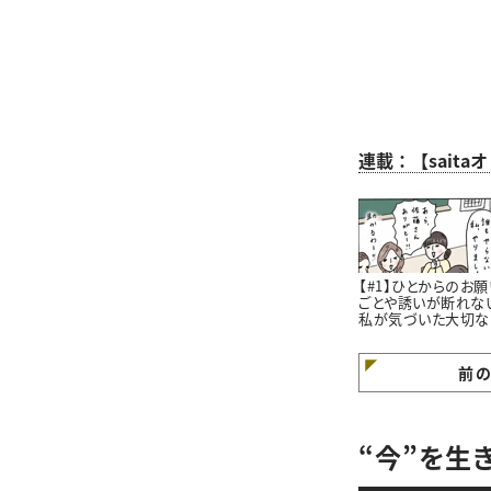
連載：【sait
【#1】ひとからのお願
ごとや誘いが断れな
私が気づいた大切な
と。#4コマ漫画
前
“今”を生