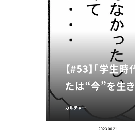
【#53】「学生
たは“今”を生
カルチャー
2023.06.21