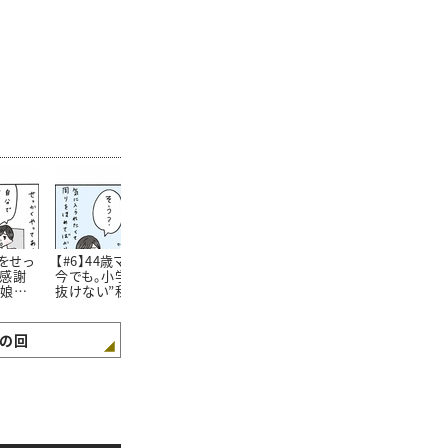
をせっ
【#6】44歳ママになった
【#7】 娘のスイミング教
【#8】上司か
に感謝
今でも。小学生の頃から
室で「私の見える世界」
悲しいニュー
！娘に
抜けない”私のクセ” #4
が少し広がったおはな
んだ今日…。
返答が
コマ漫画
し #4コマ漫画
を取り戻せた
4コマ漫
は #4コマ
の回