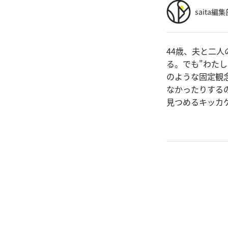
saita編集
44歳、夫と二
る。でも"わた
のような固定観
なかったりする
見つめるキッカ