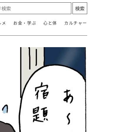
ルメ
お金・学ぶ
心と体
カルチャー