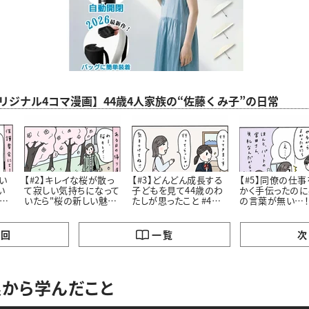
aオリジナル4コマ漫画】44歳4人家族の“佐藤くみ子”の日常
い
【#2】キレイな桜が散っ
【#3】どんどん成長する
【#5】同僚の仕事
い
て寂しい気持ちになって
子どもを見て44歳のわ
かく手伝ったの
こ
いたら"桜の新しい魅
たしが思ったこと #4コ
の言葉が無い…
力”に気づいたはなし。
マ漫画
話したら意外な
#4コマ漫画
きたおはなし。#
画
の回
一覧
次
から学んだこと