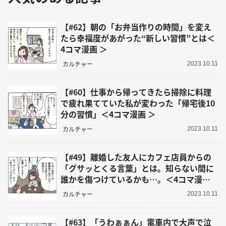
【#62】朝の「お弁当作りの時間」を変え
たら幸福度があがった“新しい習慣”とは＜
4コマ漫画 ＞
カルチャー
2023.10.11
【#60】仕事から帰ってきたら掃除に料理
で疲れ果てていた私が変わった「帰宅後10
分の習慣」＜4コマ漫画 ＞
カルチャー
2023.10.11
【#49】離婚した友人にカフェ店員からの
「グサッとくる言葉」とは。知らない間に
誰かを傷つけているかも…。＜4コマ漫画
＞
カルチャー
2023.10.11
【#63】「うわぁぁん」電車内で大声で泣