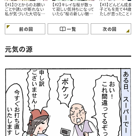
【#1】ひとからのお願い
【#2】キレイな桜が散っ
【#3】どんどん成長
ごとや誘いが断れない
て寂しい気持ちになって
子どもを見て44歳
私が気づいた大切なこ
いたら"桜の新しい魅
たしが思ったこと #4コ
と。#4コマ漫画
力”に気づいたはなし。
マ漫画
#4コマ漫画
前の回
一覧
次の回
元気の源