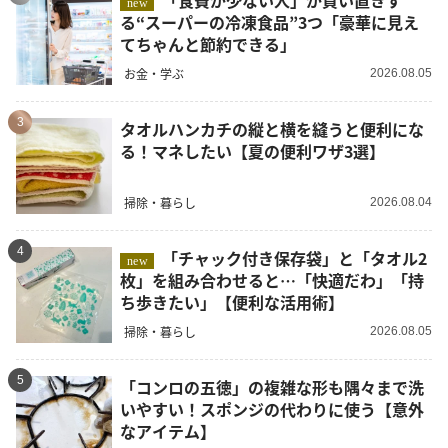
「食費が少ない人」が買い置きす
new
る“スーパーの冷凍食品”3つ「豪華に見え
てちゃんと節約できる」
お金・学ぶ
2026.08.05
3
タオルハンカチの縦と横を縫うと便利にな
る！マネしたい【夏の便利ワザ3選】
掃除・暮らし
2026.08.04
4
「チャック付き保存袋」と「タオル2
new
枚」を組み合わせると…「快適だわ」「持
ち歩きたい」【便利な活用術】
掃除・暮らし
2026.08.05
5
「コンロの五徳」の複雑な形も隅々まで洗
いやすい！スポンジの代わりに使う【意外
なアイテム】