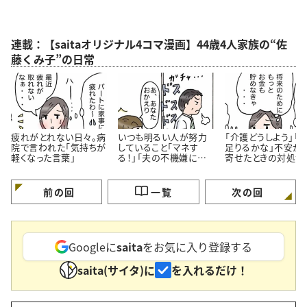
連載：【saitaオリジナル4コマ漫画】44歳4人家族の“佐
藤くみ子”の日常
疲れがとれない日々。病
いつも明るい人が努力
「介護どうしよう」「
院で言われた「気持ちが
していること「マネす
足りるかな」不安が
軽くなった言葉」
る！」「夫の不機嫌に振
寄せたときの対処法
り回されない」＜4コマ
コマ漫画＞
漫画＞
前の回
一覧
次の回
Googleに
saita
をお気に入り登録する
saita(サイタ)に
を入れるだけ！