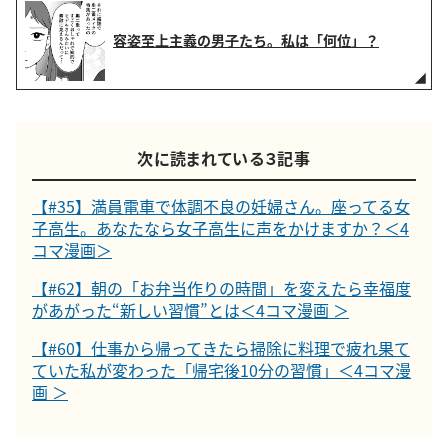
容姿至上主義の男子たち。私は「何位」？
次に読まれている３記事
【#35】満員電車で体調不良の妊婦さん。座ってる女
子高生。あなたなら女子高生に声をかけますか？＜4
コマ漫画＞
【#62】朝の「お弁当作りの時間」を変えたら幸福度
があがった“新しい習慣”とは＜4コマ漫画 ＞
【#60】仕事から帰ってきたら掃除に料理で疲れ果て
ていた私が変わった「帰宅後10分の習慣」＜4コマ漫
画 ＞