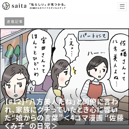
連載記事
【#12】「八方美人だね」と同僚に言わ
れ、家族にグチっていたとき心に響い
た“娘からの言葉”＜4コマ漫画 “佐藤
くみ子”の日常＞