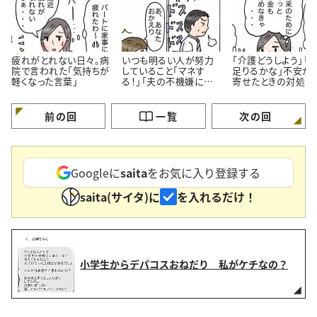
疲れがとれない日々。病
いつも明るい人が努力
「介護どうしよう」「
院で言われた「気持ちが
していること「マネす
足りるかな」不安が
軽くなった言葉」
る！」「夫の不機嫌に振
寄せたときの対処法
り回されない」＜4コマ
コマ漫画＞
漫画＞
前の回
一覧
次の回
Googleに
saita
をお気に入り登録する
saita(サイタ)に
を入れるだけ！
小学生からデパコスおねだり 私がケチなの？