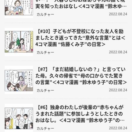
実を知ったおはなし＜4コマ漫画 “鈴木ゆう
子”の日常＞
カルチャー
2022.08.24
【#10】子どもが不登校になった友人を励
ましたとき返ってきた“意外な言葉”とは＜
4コマ漫画 “佐藤くみ子”の日常＞
カルチャー
2022.08.24
【#7】「まだ結婚しないの？」と言ってい
た母。久々の帰省で“母の口からでた驚き
の言葉”＜4コマ漫画 “鈴木ゆう子”の日常＞
カルチャー
2022.08.24
【#6】独身のわたしが後輩の“赤ちゃんが
うまれた話題”に参加しようとしたときの
おはなし。＜4コマ漫画 “鈴木ゆう子”の日
常＞
カルチャー
2022.08.24