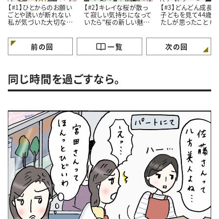
【#1】ひとからのお願い
【#2】キレイな桜が散っ
【#3】どんどん成長
ごとや誘いが断れない
て寂しい気持ちになって
子どもを見て44歳
私が気づいた大切なこ
いたら"桜の新しい魅
たしが思ったこと #4コ
と。#4コマ漫画
力”に気づいたはなし。
マ漫画
#4コマ漫画
前の回
一覧
次の回
同じ時間を過ごすなら。