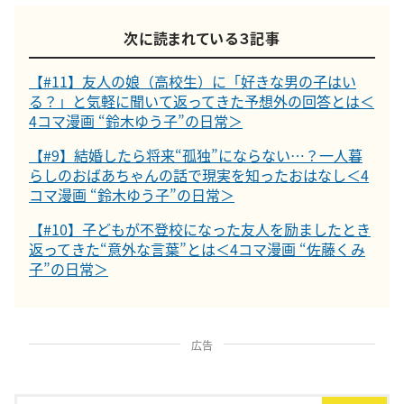
次に読まれている３記事
【#11】友人の娘（高校生）に「好きな男の子はい
る？」と気軽に聞いて返ってきた予想外の回答とは＜
4コマ漫画 “鈴木ゆう子”の日常＞
【#9】結婚したら将来“孤独”にならない…？一人暮
らしのおばあちゃんの話で現実を知ったおはなし＜4
コマ漫画 “鈴木ゆう子”の日常＞
【#10】子どもが不登校になった友人を励ましたとき
返ってきた“意外な言葉”とは＜4コマ漫画 “佐藤くみ
子”の日常＞
広告