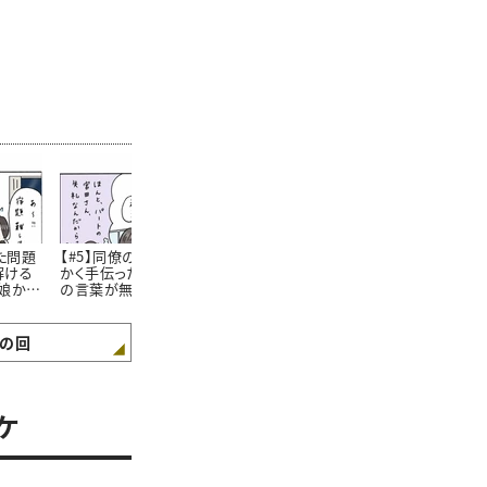
た問題
【#5】同僚の仕事をせっ
【#6】44歳ママになった
【#7】 娘の
解ける
かく手伝ったのに感謝
今でも。小学生の頃から
室で「私の見
娘から
の言葉が無い…！娘に
抜けない”私のクセ” #4
が少し広がっ
話したら意外な返答が
コマ漫画
し #4コマ漫
きたおはなし。#4コマ漫
画
の回
ケ