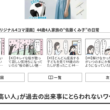
aオリジナル4コマ漫画】44歳4人家族の“佐藤くみ子”の日常
い
【#2】キレイな桜が散っ
【#3】どんどん成長する
【#4】解けなかっ
い
て寂しい気持ちになって
子どもを見て44歳のわ
がいつのまにか
こ
いたら"桜の新しい魅
たしが思ったこと #4コ
ようになっていた
力”に気づいたはなし。
マ漫画
私が学んだこと #4コマ
#4コマ漫画
漫画
の回
一覧
次
高い人」が過去の出来事にとらわれないワ