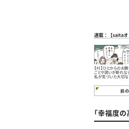
連載：【sait
【#1】ひとからのお願
ごとや誘いが断れな
私が気づいた大切な
と。#4コマ漫画
前
「幸福度の