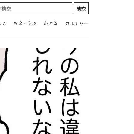
ルメ
お金・学ぶ
心と体
カルチャー