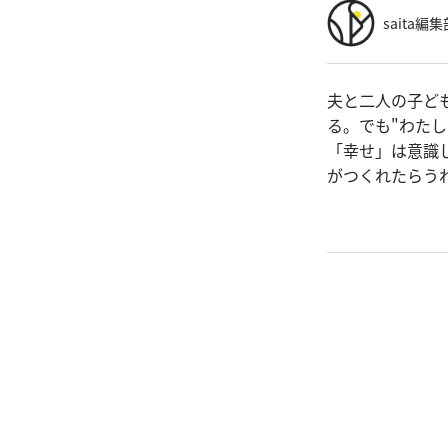
saita編集
夫と二人の子ども
る。でも"わた
「幸せ」は意識
がつくれたらう