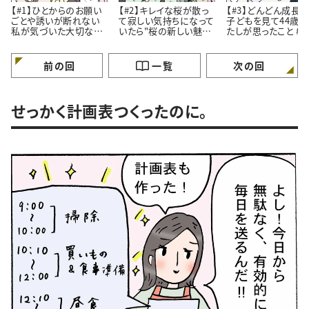
【#1】ひとからのお願い
【#2】キレイな桜が散っ
【#3】どんどん成長
ごとや誘いが断れない
て寂しい気持ちになって
子どもを見て44歳
私が気づいた大切なこ
いたら"桜の新しい魅
たしが思ったこと #4コ
と。#4コマ漫画
力”に気づいたはなし。
マ漫画
#4コマ漫画
前の回
一覧
次の回
せっかく計画表つくったのに。