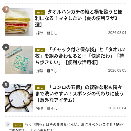
3
タオルハンカチの縦と横を縫うと便
new
利になる！マネしたい【夏の便利ワザ3
選】
掃除・暮らし
2026.08.04
4
「チャック付き保存袋」と「タオル2
new
枚」を組み合わせると…「快適だわ」「持
ち歩きたい」【便利な活用術】
掃除・暮らし
2026.08.05
5
「コンロの五徳」の複雑な形も隅々
new
まで洗いやすい！スポンジの代わりに使う
【意外なアイテム】
掃除・暮らし
2026.08.04
もう「納豆」はそのまま食べない。夏に食べたいスタミナ納豆
6
new
「ご飯が進む」「おつまみにも」