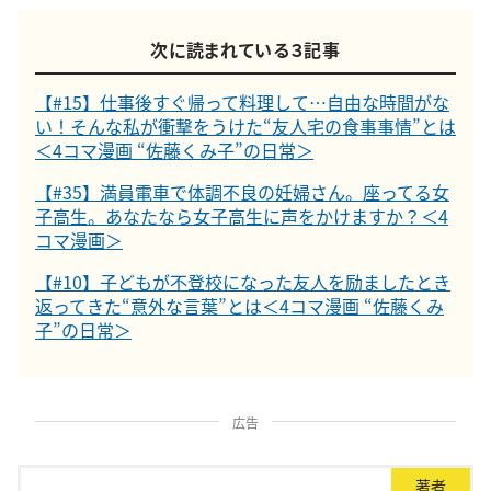
次に読まれている３記事
【#15】仕事後すぐ帰って料理して…自由な時間がな
い！そんな私が衝撃をうけた“友人宅の食事事情”とは
＜4コマ漫画 “佐藤くみ子”の日常＞
【#35】満員電車で体調不良の妊婦さん。座ってる女
子高生。あなたなら女子高生に声をかけますか？＜4
コマ漫画＞
【#10】子どもが不登校になった友人を励ましたとき
返ってきた“意外な言葉”とは＜4コマ漫画 “佐藤くみ
子”の日常＞
広告
著者