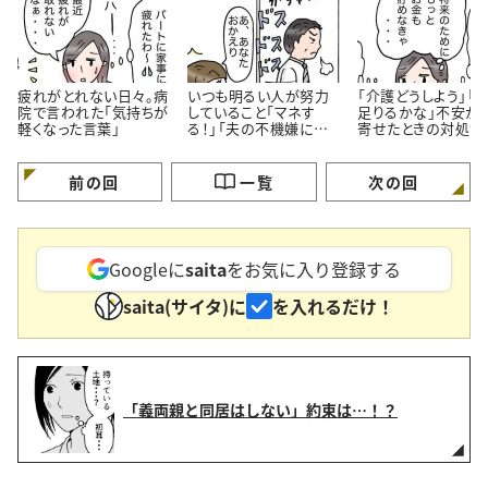
疲れがとれない日々。病
いつも明るい人が努力
「介護どうしよう」「
院で言われた「気持ちが
していること「マネす
足りるかな」不安が
軽くなった言葉」
る！」「夫の不機嫌に振
寄せたときの対処法
り回されない」＜4コマ
コマ漫画＞
漫画＞
前の回
一覧
次の回
Googleに
saita
をお気に入り登録する
saita(サイタ)に
を入れるだけ！
「義両親と同居はしない」約束は…！？