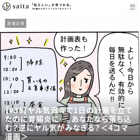
連載記事
【#38】ヤル気満々で1日の計画を立て
たのに胃腸炎に…。あなたなら落ち込
む？逆にヤル気がみなぎる？＜4コマ
漫画＞