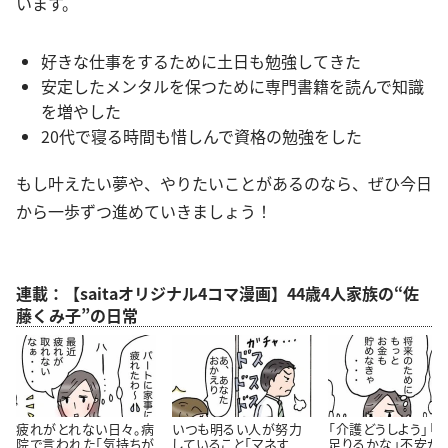
います。
好きな仕事をするために土日も勉強してきた
安定したメンタルを保つために専門書籍を読んで知識
を増やした
20代で寝る時間も惜しんで資格の勉強をした
もし叶えたい夢や、やりたいことがあるのなら、ぜひ今日
から一歩ずつ進めていきましょう！
連載：【saitaオリジナル4コマ漫画】44歳4人家族の“佐
藤くみ子”の日常
疲れがとれない日々。病
いつも明るい人が努力
「介護どうしよう」「
院で言われた「気持ちが
していること「マネす
足りるかな」不安が