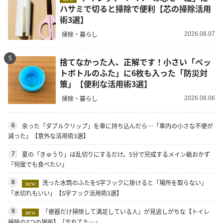
ハサミで切ると掃除で便利【芯の掃除活用
術3選】
掃除・暮らし
2026.08.07
5
捨てなかった人、正解です！小さい「ペッ
トボトルのふた」に6枚も入った「防災対
策」【便利な活用術3選】
掃除・暮らし
2026.08.06
余った「ダブルクリップ」を車に持ち込んだら…「車内の小さな不便が
6
減った」【意外な活用術3選】
夏の「きゅうり」は乱切りにするだけ。5分で完成するメイン級おかず
7
「何度でも食べたい」
洗った水筒のふたをS字フックに掛けると「場所を取らない」
8
new
「水切れもいい」【S字フック活用術3選】
「便器だけ掃除して満足している人」が見逃しがちな【トイレ
9
new
掃除の3つの場所】「忘れてた…」