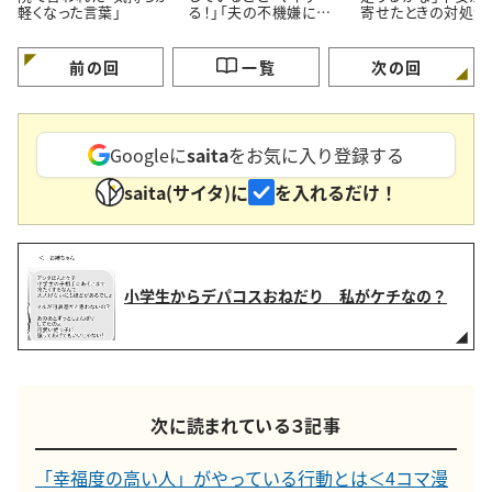
軽くなった言葉」
る！」「夫の不機嫌に振
寄せたときの対処法
り回されない」＜4コマ
コマ漫画＞
漫画＞
前の回
一覧
次の回
Googleに
saita
をお気に入り登録する
saita(サイタ)に
を入れるだけ！
小学生からデパコスおねだり 私がケチなの？
次に読まれている３記事
「幸福度の高い人」がやっている行動とは＜4コマ漫