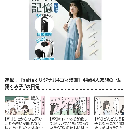
連載：【saitaオリジナル4コマ漫画】44歳4人家族の“佐
藤くみ子”の日常
【#1】ひとからのお願い
【#2】キレイな桜が散っ
【#3】どんどん成長
ごとや誘いが断れない
て寂しい気持ちになって
子どもを見て44歳
私が気づいた大切なこ
いたら"桜の新しい魅
たしが思ったこと #4コ