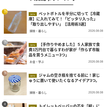
1
ペットボトルを半分に切って【冷蔵
new
庫】に入れてみて！「ピッタリ入った」
「取り出しやすい」【活用術3選】
掃除・暮らし
2026.08.08
2
【手作りやめました】５人家族で食
new
費3万円台で暮らすわが家が「作らず市販
品を買うメニュー3つ」
お金・学ぶ
2026.08.08
3
ジャムの空き瓶を捨てる前に！家じ
new
ゅうに置いて使いたくなるアイデア3つ。
掃除・暮らし
2026.08.08
4
トイレットペーパーの芯を「縦」に
new