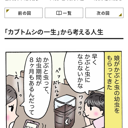
と。#4コマ漫画
力”に気づいたはなし。
マ漫画
#4コマ漫画
前の回
一覧
次の回
「カブトムシの一生」から考える人生