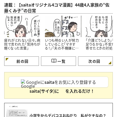
連載：【saitaオリジナル4コマ漫画】44歳4人家族の“佐
藤くみ子”の日常
疲れがとれない日々。病
いつも明るい人が努力
「介護どうしよう」「
院で言われた「気持ちが
していること「マネす
足りるかな」不安が
軽くなった言葉」
る！」「夫の不機嫌に振
寄せたときの対処法
り回されない」＜4コマ
コマ漫画＞
漫画＞
前の回
一覧
次の回
Googleに
saita
をお気に入り登録する
saita(サイタ)に
を入れるだけ！
小学生からデパコスおねだり 私がケチなの？