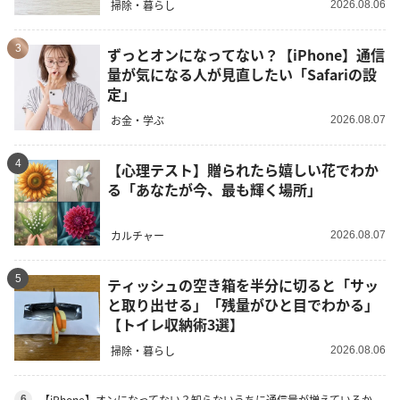
掃除・暮らし
2026.08.06
3
ずっとオンになってない？【iPhone】通信
量が気になる人が見直したい「Safariの設
定」
お金・学ぶ
2026.08.07
4
【心理テスト】贈られたら嬉しい花でわか
る「あなたが今、最も輝く場所」
カルチャー
2026.08.07
5
ティッシュの空き箱を半分に切ると「サッ
と取り出せる」「残量がひと目でわかる」
【トイレ収納術3選】
掃除・暮らし
2026.08.06
【iPhone】オンになってない？知らないうちに通信量が増えているか
6