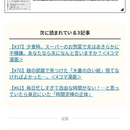
次に読まれている３記事
【#37】夕食時。スーパーのお惣菜で夫はあきらかに
不機嫌。あなたなら夫になんと言いますか？＜4コマ
漫画＞
【#76】娘の部屋で見つけた「大量の白い紙」捨てな
ければよかった…。＜4コマ漫画＞
【#61】毎日忙しすぎて自由な時間がない！…と思っ
ていたら身近にいた「時間泥棒の正体」
広告