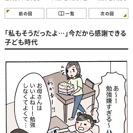
と。#4コマ漫画
力”に気づいたはなし。
マ漫画
#4コマ漫画
前の回
一覧
次の回
「私もそうだったよ…」今だから感謝できる
子ども時代