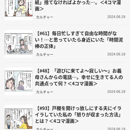
紙」捨てなければよかった…。＜4コマ漫
画＞
カルチャー
2024.06.19
【#61】毎日忙しすぎて自由な時間がな
い！…と思っていたら身近にいた「時間泥
棒の正体」
カルチャー
2024.06.19
【#48】「遊びに来てよ～寂しい～」お義
母さんからの電話…。幸せに生きてる人の
共通点って何？＜4コマ漫画＞
カルチャー
2024.06.19
【#93】戸棚を開けっ放しにする夫にイラ
イラしていた私の「怒りが収まった方法」
とは？＜4コマ漫画＞
カルチャー
2024.06.19