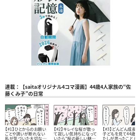
連載：【saitaオリジナル4コマ漫画】44歳4人家族の“佐
藤くみ子”の日常
【#1】ひとからのお願い
【#2】キレイな桜が散っ
【#3】どんどん成長
ごとや誘いが断れない
て寂しい気持ちになって
子どもを見て44歳
私が気づいた大切なこ
いたら"桜の新しい魅
たしが思ったこと #4コ