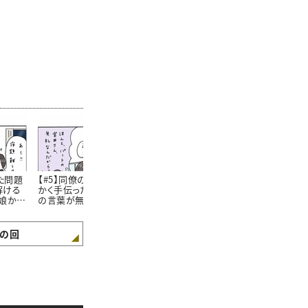
た問題
【#5】同僚の仕事をせっ
【#6】44歳ママになった
【#7】 娘の
解ける
かく手伝ったのに感謝
今でも。小学生の頃から
室で「私の見
娘から
の言葉が無い…！娘に
抜けない”私のクセ” #4
が少し広がっ
話したら意外な返答が
コマ漫画
し #4コマ漫
きたおはなし。#4コマ漫
画
の回