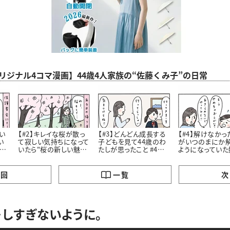
aオリジナル4コマ漫画】44歳4人家族の“佐藤くみ子”の日常
い
【#2】キレイな桜が散っ
【#3】どんどん成長する
【#4】解けなかっ
い
て寂しい気持ちになって
子どもを見て44歳のわ
がいつのまにか
こ
いたら"桜の新しい魅
たしが思ったこと #4コ
ようになっていた
力”に気づいたはなし。
マ漫画
私が学んだこと #4コマ
#4コマ漫画
漫画
の回
一覧
次
しすぎないように。