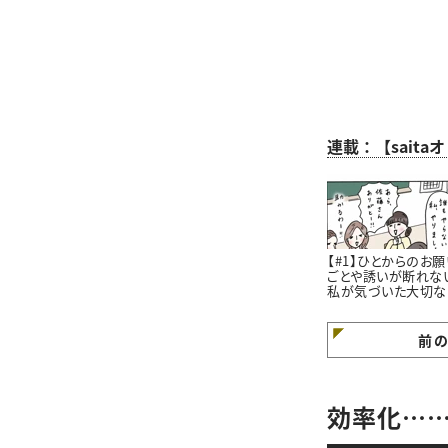
連載：【sait
【#1】ひとからのお願
ごとや誘いが断れな
私が気づいた大切な
と。#4コマ漫画
前
効率化……