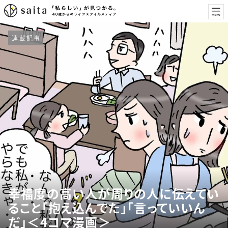
連載記事
幸福度の高い人が周りの人に伝えてい
ること「抱え込んでた」「言っていいん
だ」＜4コマ漫画＞