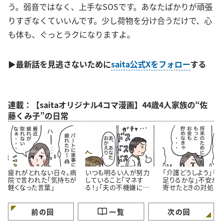
う。弱音ではなく、上手なSOSです。あなたばかりが頑張
りすぎなくていいんです。少し荷物を分け合うだけで、心
も体も、ぐっとラクになりますよ。
▶
最新話
を見逃さないために
saita公式Xをフォロー
する
連載：【saitaオリジナル4コマ漫画】44歳4人家族の“佐
藤くみ子”の日常
疲れがとれない日々。病
いつも明るい人が努力
「介護どうしよう」「
院で言われた「気持ちが
していること「マネす
足りるかな」不安が
軽くなった言葉」
る！」「夫の不機嫌に振
寄せたときの対処法
り回されない」＜4コマ
コマ漫画＞
漫画＞
前の回
一覧
次の回