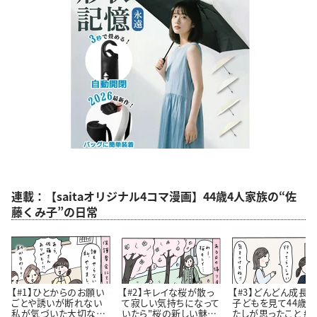
連載：【saitaオリジナル4コマ漫画】44歳4人家族の“佐
藤くみ子”の日常
【#1】ひとからのお願い
【#2】キレイな桜が散っ
【#3】どんどん成長
ごとや誘いが断れない
て寂しい気持ちになって
子どもを見て44歳
私が気づいた大切なこ
いたら"桜の新しい魅
たしが思ったこと #4コ