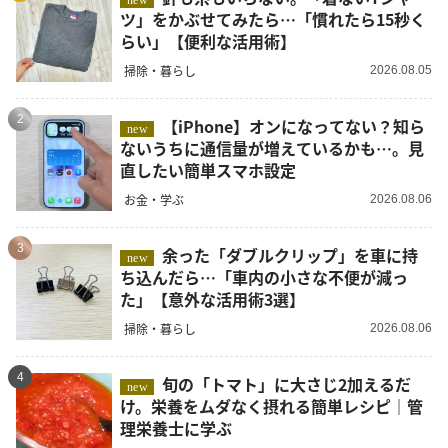
ツ」をかぶせてみたら…「慣れたら15秒く
らい」【便利な活用術】
掃除・暮らし
2026.08.05
2
【iPhone】オンになってない？知ら
new
ないうちに通信量が増えているかも…。見
直したい簡単スマホ設定
お金・学ぶ
2026.08.06
3
余った「ダブルクリップ」を車に持
new
ち込んだら…「車内の小さな不便が減っ
た」【意外な活用術3選】
掃除・暮らし
2026.08.06
4
旬の「トマト」に大さじ2加えるだ
new
け。栄養をムダなく摂れる簡単レシピ｜管
理栄養士に学ぶ