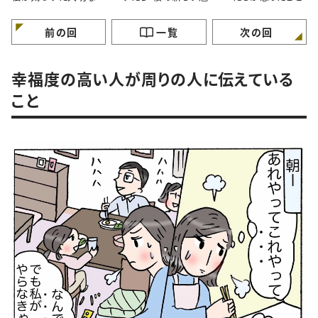
と。#4コマ漫画
力”に気づいたはなし。
マ漫画
#4コマ漫画
前の回
一覧
次の回
幸福度の高い人が周りの人に伝えている
こと