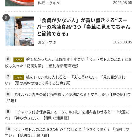
料理・グルメ
2026.08.05
5
「食費が少ない人」が買い置きする“スー
パーの冷凍食品”3つ「豪華に見えてちゃん
と節約できる」
お金・学ぶ
2026.08.05
捨てなかった人、正解です！小さい「ペットボトルのふた」に6
6
new
枚も入った「防災対策」【便利な活用術3選】
桃をレモン水に入れると…「夫に言いたい」「見た目がきれ
7
new
い」【夏の果物の知って得する知恵3選】
タオルハンカチの縦と横を縫うと便利になる！マネしたい【夏の便利ワ
8
ザ3選】
「チャック付き保存袋」と「タオル2枚」を組み合わせると…「快適だ
9
わ」「持ち歩きたい」【便利な活用術】
ペットボトルのふたを2つ組み合わせると「小さくて便利」「収納しや
10
すい」【便利な活用術3選】