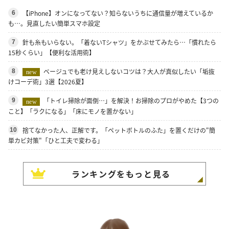
【iPhone】オンになってない？知らないうちに通信量が増えているか
6
も…。見直したい簡単スマホ設定
針も糸もいらない。「着ないTシャツ」をかぶせてみたら…「慣れたら
7
15秒くらい」【便利な活用術】
ベージュでも老け見えしないコツは？大人が真似したい「垢抜
8
new
けコーデ術」3選【2026夏】
「トイレ掃除が面倒…」を解決！お掃除のプロがやめた【3つの
9
new
こと】「ラクになる」「床にモノを置かない」
捨てなかった人、正解です。「ペットボトルのふた」を置くだけの"簡
10
単カビ対策"「ひと工夫で変わる」
ランキングをもっと見る