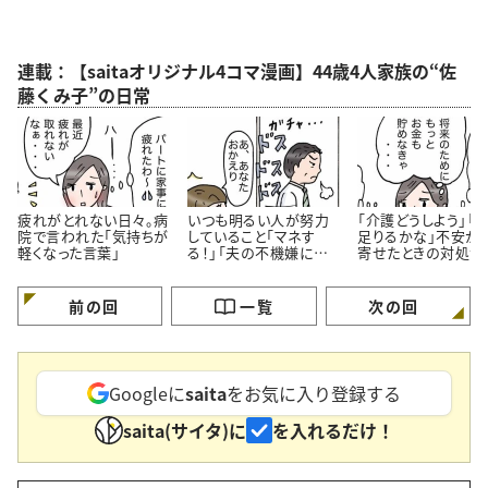
連載：【saitaオリジナル4コマ漫画】44歳4人家族の“佐
藤くみ子”の日常
疲れがとれない日々。病
いつも明るい人が努力
「介護どうしよう」「
院で言われた「気持ちが
していること「マネす
足りるかな」不安が
軽くなった言葉」
る！」「夫の不機嫌に振
寄せたときの対処法
り回されない」＜4コマ
コマ漫画＞
漫画＞
前の回
一覧
次の回
Googleに
saita
をお気に入り登録する
saita(サイタ)に
を入れるだけ！