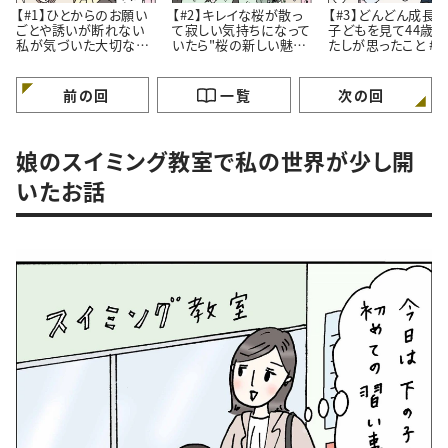
【#1】ひとからのお願い
【#2】キレイな桜が散っ
【#3】どんどん成長
ごとや誘いが断れない
て寂しい気持ちになって
子どもを見て44歳
私が気づいた大切なこ
いたら"桜の新しい魅
たしが思ったこと #4コ
と。#4コマ漫画
力”に気づいたはなし。
マ漫画
#4コマ漫画
前の回
一覧
次の回
娘のスイミング教室で私の世界が少し開
いたお話