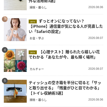
外な活用術3選】
掃除・暮らし
2026.08.06
3
ずっとオンになってない？
new
【iPhone】通信量が気になる人が見直した
い「Safariの設定」
お金・学ぶ
2026.08.07
4
【心理テスト】贈られたら嬉しい花
new
でわかる「あなたが今、最も輝く場所」
カルチャー
2026.08.07
5
ティッシュの空き箱を半分に切ると「サッ
と取り出せる」「残量がひと目でわかる」
【トイレ収納術3選】
掃除・暮らし
2026.08.06