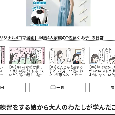
aオリジナル4コマ漫画】44歳4人家族の“佐藤くみ子”の日常
い
【#2】キレイな桜が散っ
【#3】どんどん成長する
【#4】解けなかっ
い
て寂しい気持ちになって
子どもを見て44歳のわ
がいつのまにか
こ
いたら"桜の新しい魅
たしが思ったこと #4コ
ようになっていた
力”に気づいたはなし。
マ漫画
私が学んだこと #4コマ
#4コマ漫画
漫画
の回
一覧
次
練習をする娘から大人のわたしが学んだ