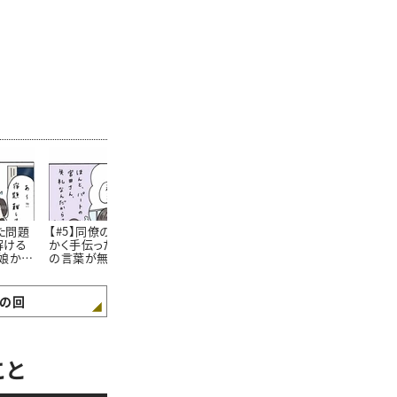
た問題
【#5】同僚の仕事をせっ
【#6】44歳ママになった
【#7】 娘の
解ける
かく手伝ったのに感謝
今でも。小学生の頃から
室で「私の見
娘から
の言葉が無い…！娘に
抜けない”私のクセ” #4
が少し広がっ
話したら意外な返答が
コマ漫画
し #4コマ漫
きたおはなし。#4コマ漫
画
の回
こと