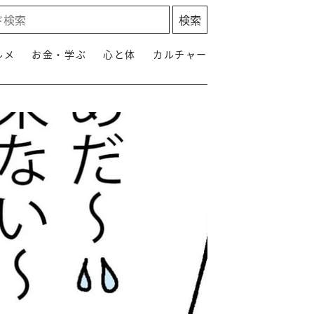
ルメ
お金・学ぶ
心と体
カルチャー