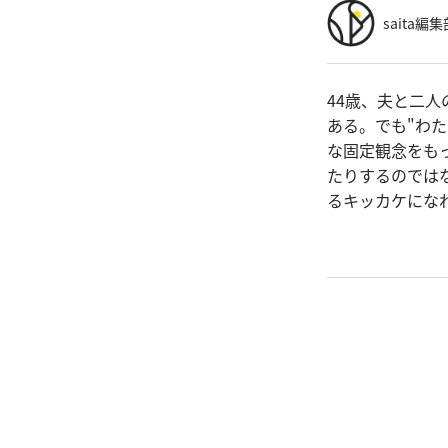
saita編集
44歳、夫と二
ある。でも"わ
な固定観念をも
たりするのでは
るキッカケにな