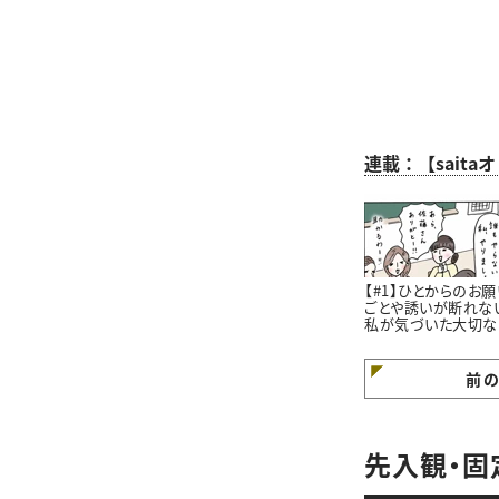
連載：【sait
【#1】ひとからのお願
ごとや誘いが断れな
私が気づいた大切な
と。#4コマ漫画
前
先入観・固