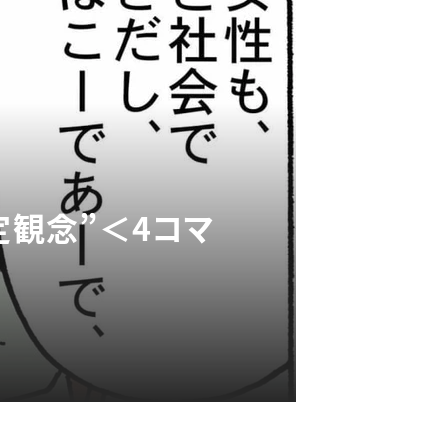
定観念”＜4コマ