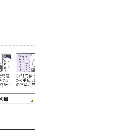
た問題
【#5】同僚の仕事をせっ
【#6】44歳ママになった
【#7】 娘の
解ける
かく手伝ったのに感謝
今でも。小学生の頃から
室で「私の見
娘から
の言葉が無い…！娘に
抜けない”私のクセ” #4
が少し広がっ
話したら意外な返答が
コマ漫画
し #4コマ漫
きたおはなし。#4コマ漫
画
の回