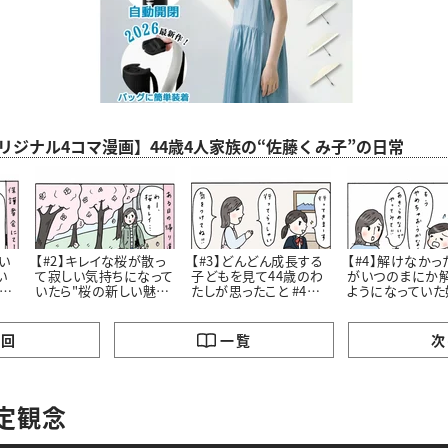
aオリジナル4コマ漫画】44歳4人家族の“佐藤くみ子”の日常
い
【#2】キレイな桜が散っ
【#3】どんどん成長する
【#4】解けなかっ
い
て寂しい気持ちになって
子どもを見て44歳のわ
がいつのまにか
こ
いたら"桜の新しい魅
たしが思ったこと #4コ
ようになっていた
力”に気づいたはなし。
マ漫画
私が学んだこと #4コマ
#4コマ漫画
漫画
の回
一覧
次
定観念