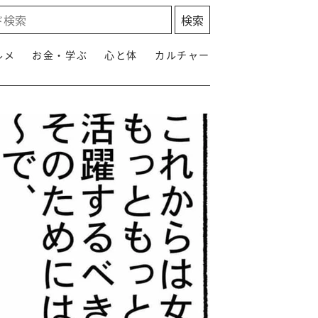
ルメ
お金・学ぶ
心と体
カルチャー