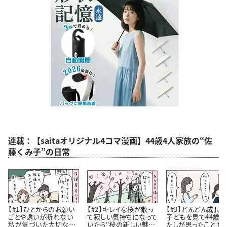
連載：【saitaオリジナル4コマ漫画】44歳4人家族の“佐
藤くみ子”の日常
【#1】ひとからのお願い
【#2】キレイな桜が散っ
【#3】どんどん成長
ごとや誘いが断れない
て寂しい気持ちになって
子どもを見て44歳
私が気づいた大切なこ
いたら"桜の新しい魅
たしが思ったこと #4コ