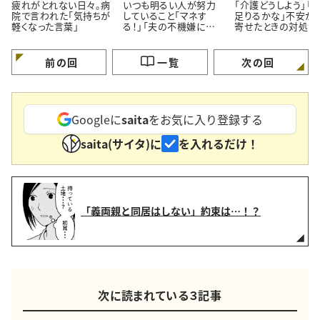
疲れがとれない日々。病
いつも明るい人が努力
「介護どうしよう」「
院で言われた「気持ちが
していること「マネす
足りるかな」不安が
軽くなった言葉」
る！」「夫の不機嫌に振
寄せたときの対処法
り回されない」＜4コマ
コマ漫画＞
漫画＞
前の回
一覧
次の回
Googleに
saita
をお気に入り登録する
saita(サイタ)に
を入れるだけ！
「義両親と同居はしない」約束は…！？
次に読まれている３記事