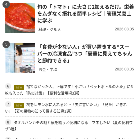
4
旬の「トマト」に大さじ2加えるだけ。栄養
をムダなく摂れる簡単レシピ｜管理栄養士
に学ぶ
料理・グルメ
2026.08.05
5
「食費が少ない人」が買い置きする“スー
パーの冷凍食品”3つ「豪華に見えてちゃん
と節約できる」
お金・学ぶ
2026.08.05
捨てなかった人、正解です！小さい「ペットボトルのふた」に6
6
new
枚も入った「防災対策」【便利な活用術3選】
桃をレモン水に入れると…「夫に言いたい」「見た目がきれ
7
new
い」【夏の果物の知って得する知恵3選】
タオルハンカチの縦と横を縫うと便利になる！マネしたい【夏の便利ワ
8
ザ3選】