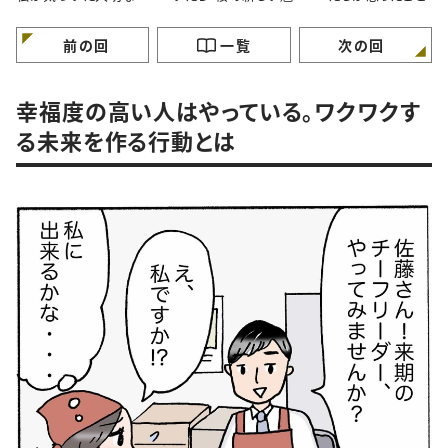
と。#4コマ漫画
力”に気づいたはなし。
マ漫画
#4コマ漫画
前の回
一覧
次の回
幸福度の高い人はやっている。ワクワクす
る未来を作る行動とは