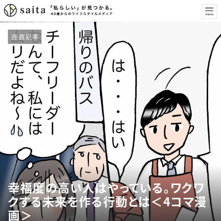
連載記事
幸福度の高い人はやっている。ワクワ
クする未来を作る行動とは＜4コマ漫
画＞