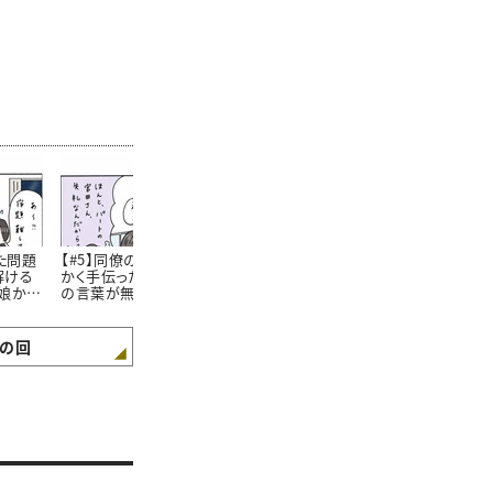
た問題
【#5】同僚の仕事をせっ
【#6】44歳ママになった
【#7】 娘の
解ける
かく手伝ったのに感謝
今でも。小学生の頃から
室で「私の見
娘から
の言葉が無い…！娘に
抜けない”私のクセ” #4
が少し広がっ
話したら意外な返答が
コマ漫画
し #4コマ漫
きたおはなし。#4コマ漫
画
の回