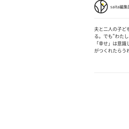
saita編集
夫と二人の子ども
る。でも"わた
「幸せ」は意識
がつくれたらう