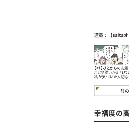
連載：【sait
【#1】ひとからのお願
ごとや誘いが断れな
私が気づいた大切な
と。#4コマ漫画
前
幸福度の高