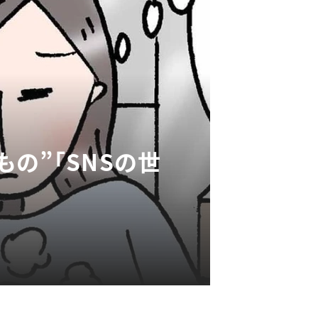
の”「SNSの世