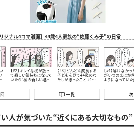
aオリジナル4コマ漫画】44歳4人家族の“佐藤くみ子”の日常
い
【#2】キレイな桜が散っ
【#3】どんどん成長する
【#4】解けなかっ
い
て寂しい気持ちになって
子どもを見て44歳のわ
がいつのまにか
こ
いたら"桜の新しい魅
たしが思ったこと #4コ
ようになっていた
力”に気づいたはなし。
マ漫画
私が学んだこと #4コマ
#4コマ漫画
漫画
の回
一覧
次
い人が気づいた“近くにある大切なもの”