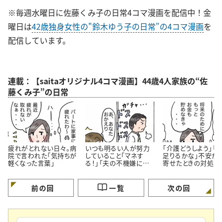
※毎週水曜日に佐藤くみ子の日常4コマ漫画を配信中！金
曜日は
42歳独身女性の"鈴木ゆう子の日常”の4コマ漫画
を
配信しています。
連載：【saitaオリジナル4コマ漫画】44歳4人家族の“佐
藤くみ子”の日常
疲れがとれない日々。病
いつも明るい人が努力
「介護どうしよう」「
院で言われた「気持ちが
していること「マネす
足りるかな」不安が
軽くなった言葉」
る！」「夫の不機嫌に振
寄せたときの対処法
り回されない」＜4コマ
コマ漫画＞
漫画＞
前の回
一覧
次の回