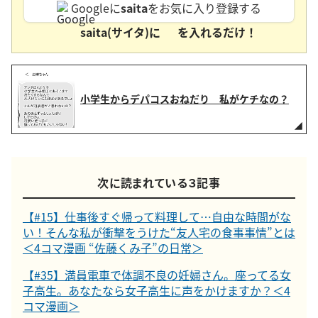
Googleに
saita
をお気に入り登録する
saita(サイタ)に
を入れるだけ！
小学生からデパコスおねだり 私がケチなの？
次に読まれている３記事
【#15】仕事後すぐ帰って料理して…自由な時間がな
い！そんな私が衝撃をうけた“友人宅の食事事情”とは
＜4コマ漫画 “佐藤くみ子”の日常＞
【#35】満員電車で体調不良の妊婦さん。座ってる女
子高生。あなたなら女子高生に声をかけますか？＜4
コマ漫画＞