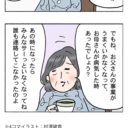
※4コマイラスト：村澤綾香