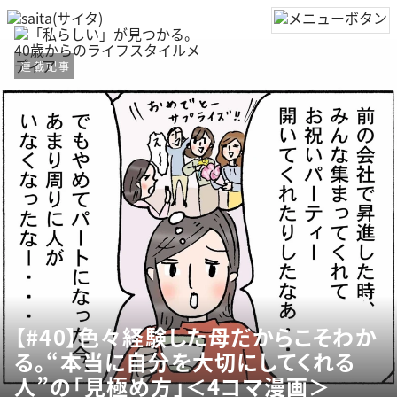
連載記事
【#40】色々経験した母だからこそわか
る。“本当に自分を大切にしてくれる
人”の「見極め方」＜4コマ漫画＞