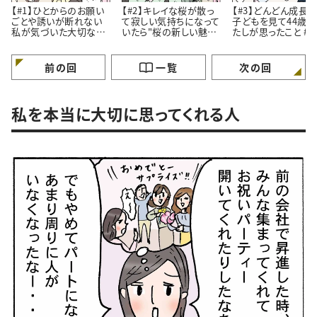
【#1】ひとからのお願い
【#2】キレイな桜が散っ
【#3】どんどん成長
ごとや誘いが断れない
て寂しい気持ちになって
子どもを見て44歳
私が気づいた大切なこ
いたら"桜の新しい魅
たしが思ったこと #4コ
と。#4コマ漫画
力”に気づいたはなし。
マ漫画
#4コマ漫画
前の回
一覧
次の回
私を本当に大切に思ってくれる人