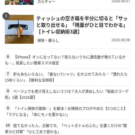
カルチャー
2026.08.07
5
ティッシュの空き箱を半分に切ると「サッ
と取り出せる」「残量がひと目でわかる」
【トイレ収納術3選】
掃除・暮らし
2026.08.06
【iPhone】オンになってない？知らないうちに通信量が増えているか
6
も…。見直したい簡単スマホ設定
針も糸もいらない。「着ないTシャツ」をかぶせてみたら…「慣れたら
7
15秒くらい」【便利な活用術】
ベージュでも老け見えしないコツは？大人が真似したい「垢抜けコーデ
8
術」3選【2026夏】
「トイレ掃除が面倒…」を解決！お掃除のプロがやめた【3つのこと】
9
「ラクになる」「床にモノを置かない」
捨てなかった人、正解です。「ペットボトルのふた」を置くだけの"簡
10
単カビ対策"「ひと工夫で変わる」