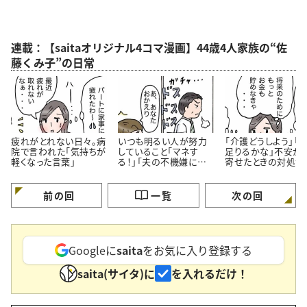
連載：【saitaオリジナル4コマ漫画】44歳4人家族の“佐
藤くみ子”の日常
疲れがとれない日々。病
いつも明るい人が努力
「介護どうしよう」「
院で言われた「気持ちが
していること「マネす
足りるかな」不安が
軽くなった言葉」
る！」「夫の不機嫌に振
寄せたときの対処法
り回されない」＜4コマ
コマ漫画＞
漫画＞
前の回
一覧
次の回
Googleに
saita
をお気に入り登録する
saita(サイタ)に
を入れるだけ！