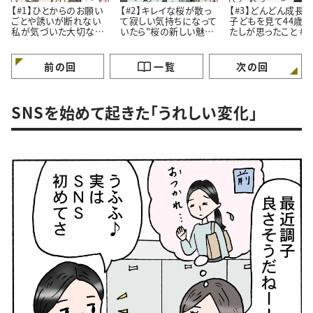
【#1】ひとからのお願い
【#2】キレイな桜が散っ
【#3】どんどん成長
ごとや誘いが断れない
て寂しい気持ちになって
子どもを見て44歳
私が気づいた大切なこ
いたら"桜の新しい魅
たしが思ったこと #4コ
と。#4コマ漫画
力”に気づいたはなし。
マ漫画
#4コマ漫画
前の回
一覧
次の回
SNSを始めて起きた「うれしい変化」