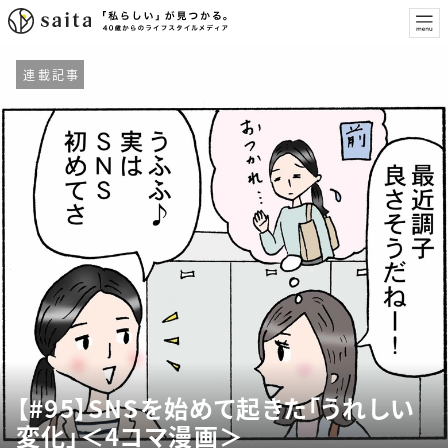
連載記事
【#95】SNSを始めて起きた「うれしい
変化」＜4コマ漫画＞