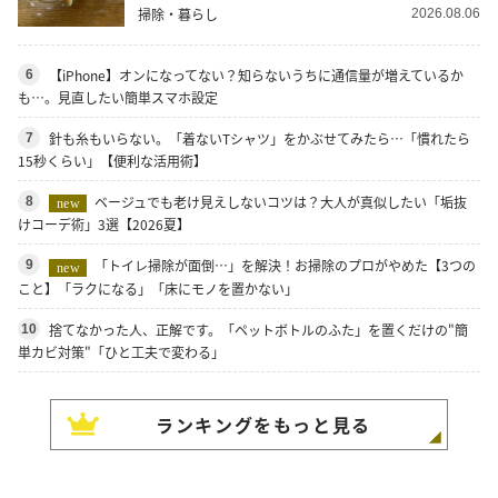
掃除・暮らし
2026.08.06
【iPhone】オンになってない？知らないうちに通信量が増えているか
6
も…。見直したい簡単スマホ設定
針も糸もいらない。「着ないTシャツ」をかぶせてみたら…「慣れたら
7
15秒くらい」【便利な活用術】
ベージュでも老け見えしないコツは？大人が真似したい「垢抜
8
new
けコーデ術」3選【2026夏】
「トイレ掃除が面倒…」を解決！お掃除のプロがやめた【3つの
9
new
こと】「ラクになる」「床にモノを置かない」
捨てなかった人、正解です。「ペットボトルのふた」を置くだけの"簡
10
単カビ対策"「ひと工夫で変わる」
ランキングをもっと見る