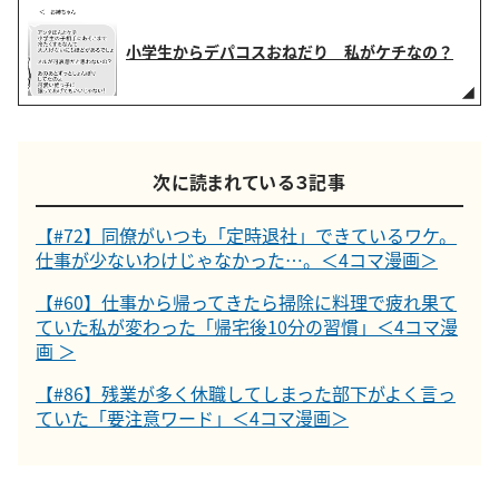
小学生からデパコスおねだり 私がケチなの？
次に読まれている３記事
【#72】同僚がいつも「定時退社」できているワケ。
仕事が少ないわけじゃなかった…。＜4コマ漫画＞
【#60】仕事から帰ってきたら掃除に料理で疲れ果て
ていた私が変わった「帰宅後10分の習慣」＜4コマ漫
画 ＞
【#86】残業が多く休職してしまった部下がよく言っ
ていた「要注意ワード」＜4コマ漫画＞