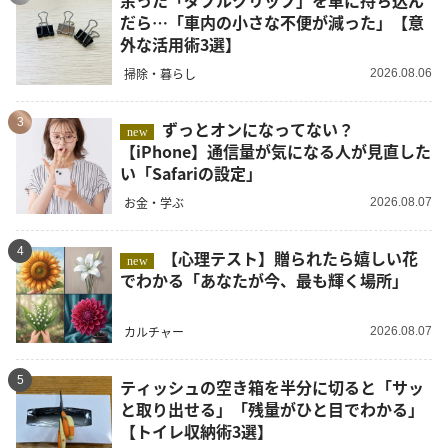
余った「ダブルクリップ」を車に持ち込ん
だら…「車内の小さな不便が減った」【意
外な活用術3選】
掃除・暮らし
2026.08.06
3
ずっとオンになってない？
new
【iPhone】通信量が気になる人が見直した
い「Safariの設定」
お金・学ぶ
2026.08.07
4
【心理テスト】贈られたら嬉しい花
new
でわかる「あなたが今、最も輝く場所」
カルチャー
2026.08.07
5
ティッシュの空き箱を半分に切ると「サッ
と取り出せる」「残量がひと目でわかる」
【トイレ収納術3選】