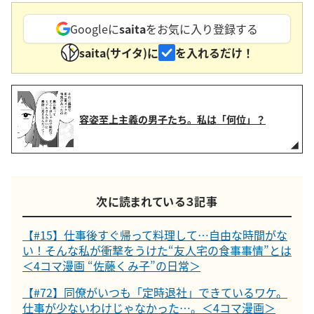
Googleに
saita
をお気に入り登録する
saita(サイタ)に
を入れるだけ！
容姿至上主義の男子たち。私は「何位」？
次に読まれている３記事
【#15】仕事後すぐ帰って料理して…自由な時間がな
い！そんな私が衝撃をうけた“友人宅の食事事情”とは
＜4コマ漫画 “佐藤くみ子”の日常＞
【#72】同僚がいつも「定時退社」できているワケ。
仕事が少ないわけじゃなかった…。＜4コマ漫画＞