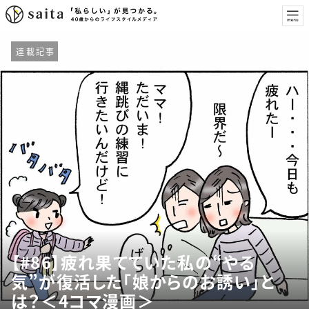
連載記事
【#86】疲れ果てていた私の“やる
気”が復活した「娘からのお誘い」と
は？＜4コマ漫画＞