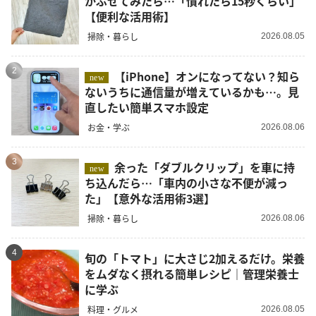
かぶせてみたら…「慣れたら15秒くらい」
【便利な活用術】
掃除・暮らし
2026.08.05
2
【iPhone】オンになってない？知ら
new
ないうちに通信量が増えているかも…。見
直したい簡単スマホ設定
お金・学ぶ
2026.08.06
3
余った「ダブルクリップ」を車に持
new
ち込んだら…「車内の小さな不便が減っ
た」【意外な活用術3選】
掃除・暮らし
2026.08.06
4
旬の「トマト」に大さじ2加えるだけ。栄養
をムダなく摂れる簡単レシピ｜管理栄養士
に学ぶ
料理・グルメ
2026.08.05