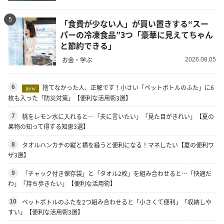
5
「食費が少ない人」が買い置きする“スー
パーの冷凍食品”3つ「豪華に見えてちゃん
と節約できる」
お金・学ぶ
2026.08.05
捨てなかった人、正解です！小さい「ペットボトルのふた」に6
6
new
枚も入った「防災対策」【便利な活用術3選】
桃をレモン水に入れると…「夫に言いたい」「見た目がきれい」【夏の
7
果物の知って得する知恵3選】
タオルハンカチの縦と横を縫うと便利になる！マネしたい【夏の便利ワ
8
ザ3選】
「チャック付き保存袋」と「タオル2枚」を組み合わせると…「快適だ
9
わ」「持ち歩きたい」【便利な活用術】
ペットボトルのふたを2つ組み合わせると「小さくて便利」「収納しや
10
すい」【便利な活用術3選】