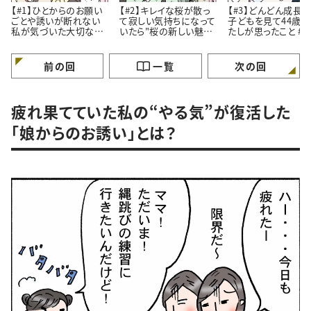
【#1】ひとからのお願い
【#2】キレイな桜が散っ
【#3】どんどん成長
ごとや誘いが断れない
て寂しい気持ちになって
子どもを見て44歳
私が気づいた大切なこ
いたら"桜の新しい魅
たしが思ったこと #4コ
と。#4コマ漫画
力”に気づいたはなし。
マ漫画
#4コマ漫画
前の回
一覧
次の回
疲れ果てていた私の“やる気”が復活した
「娘からのお誘い」とは？