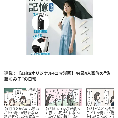
連載：【saitaオリジナル4コマ漫画】44歳4人家族の“佐
藤くみ子”の日常
【#1】ひとからのお願い
【#2】キレイな桜が散っ
【#3】どんどん成長
ごとや誘いが断れない
て寂しい気持ちになって
子どもを見て44歳
私が気づいた大切なこ
いたら"桜の新しい魅
たしが思ったこと #4コ