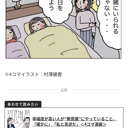
※4コマイラスト：村澤綾香
広告
あわせて読みたい
幸福度が高い人が“無意識”にやっていること。
「確かに」「私と真逆だ」＜4コマ漫画＞