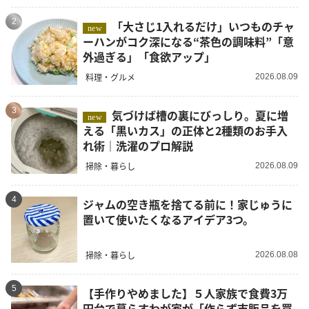
2
「大さじ1入れるだけ」いつものチャ
new
ーハンがコク深になる“茶色の調味料”「意
外過ぎる」「食欲アップ」
料理・グルメ
2026.08.09
3
気づけば槽の裏にびっしり。夏に増
new
える「黒いカス」の正体と2種類のお手入
れ術｜洗濯のプロ解説
掃除・暮らし
2026.08.09
4
ジャムの空き瓶を捨てる前に！家じゅうに
置いて使いたくなるアイデア3つ。
掃除・暮らし
2026.08.08
5
【手作りやめました】５人家族で食費3万
円台で暮らすわが家が「作らず市販品を買