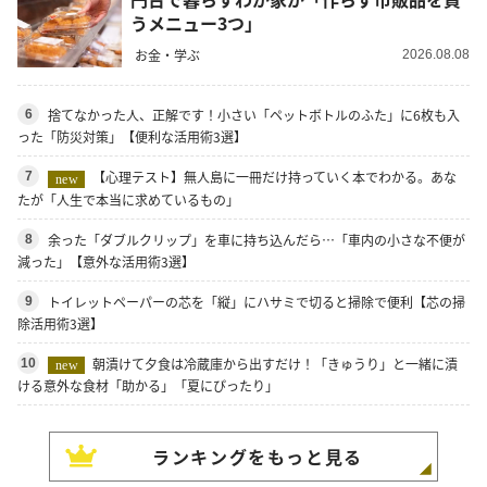
うメニュー3つ」
お金・学ぶ
2026.08.08
捨てなかった人、正解です！小さい「ペットボトルのふた」に6枚も入
6
った「防災対策」【便利な活用術3選】
【心理テスト】無人島に一冊だけ持っていく本でわかる。あな
7
new
たが「人生で本当に求めているもの」
余った「ダブルクリップ」を車に持ち込んだら…「車内の小さな不便が
8
減った」【意外な活用術3選】
トイレットペーパーの芯を「縦」にハサミで切ると掃除で便利【芯の掃
9
除活用術3選】
朝漬けて夕食は冷蔵庫から出すだけ！「きゅうり」と一緒に漬
10
new
ける意外な食材「助かる」「夏にぴったり」
ランキングをもっと見る