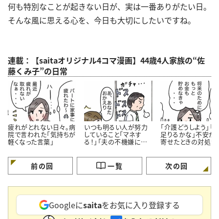
何も特別なことが起きない日が、実は一番ありがたい日。
そんな風に思える心を、今日も大切にしたいですね。
連載：【saitaオリジナル4コマ漫画】44歳4人家族の“佐
藤くみ子”の日常
疲れがとれない日々。病
いつも明るい人が努力
「介護どうしよう」「
院で言われた「気持ちが
していること「マネす
足りるかな」不安が
軽くなった言葉」
る！」「夫の不機嫌に振
寄せたときの対処法
り回されない」＜4コマ
コマ漫画＞
漫画＞
前の回
一覧
次の回
Googleに
saita
をお気に入り登録する