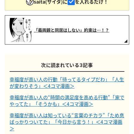
saita(サイタ)に
を入れるだけ！
「義両親と同居はしない」約束は…！？
次に読まれている３記事
幸福度が高い人の行動「待ってるタイプだわ」「人生
が変わりそう」＜4コマ漫画＞
幸福度が高い人の“時間の満足度を高める行動”「家で
やってた」「そうかも」＜4コマ漫画＞
幸福度が高い人は知っている“言葉のチカラ”「ため息
ばっかりついてた」「今日から言う！」＜4コマ漫画
＞