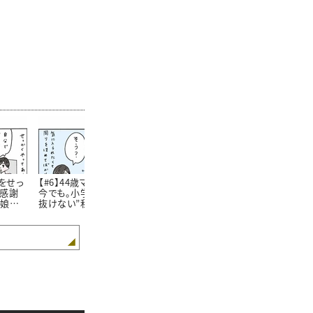
をせっ
【#6】44歳ママになった
【#7】 娘のスイミング教
【#8】上司か
に感謝
今でも。小学生の頃から
室で「私の見える世界」
悲しいニュー
！娘に
抜けない”私のクセ” #4
が少し広がったおはな
んだ今日…。
返答が
コマ漫画
し #4コマ漫画
を取り戻せた
4コマ漫
は #4コマ