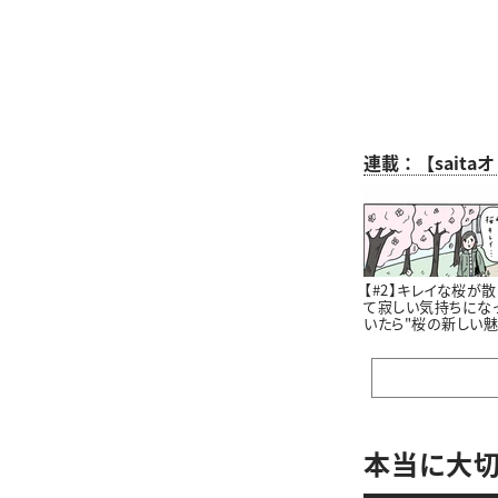
連載：【sait
【#2】キレイな桜が散
て寂しい気持ちにな
いたら"桜の新しい
力”に気づいたはなし
#4コマ漫画
本当に大切