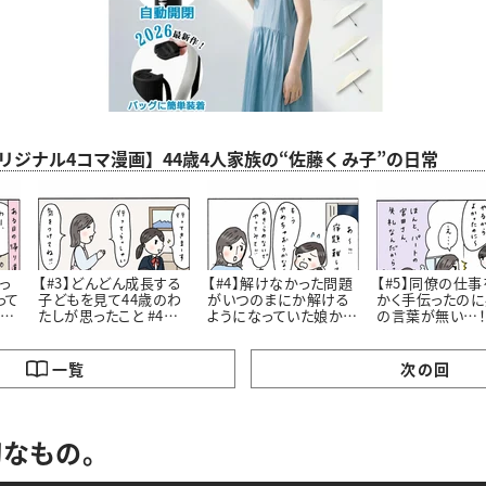
aオリジナル4コマ漫画】44歳4人家族の“佐藤くみ子”の日常
っ
【#3】どんどん成長する
【#4】解けなかった問題
【#5】同僚の仕事
って
子どもを見て44歳のわ
がいつのまにか解ける
かく手伝ったの
魅
たしが思ったこと #4コ
ようになっていた娘から
の言葉が無い…
。
マ漫画
私が学んだこと #4コマ
話したら意外な
漫画
きたおはなし。#
画
一覧
次の回
なもの。