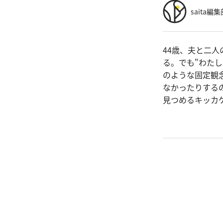
saita編集
44歳、夫と二
る。でも"わた
のような固定観
なかったりする
見つめるキッカ