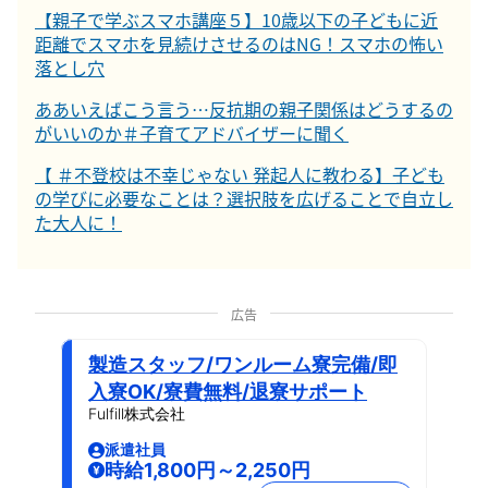
【親子で学ぶスマホ講座５】10歳以下の子どもに近
距離でスマホを見続けさせるのはNG！スマホの怖い
落とし穴
ああいえばこう言う…反抗期の親子関係はどうするの
がいいのか＃子育てアドバイザーに聞く
【 ＃不登校は不幸じゃない 発起人に教わる】子ども
の学びに必要なことは？選択肢を広げることで自立し
た大人に！
広告
製造スタッフ/ワンルーム寮完備/即
入寮OK/寮費無料/退寮サポート
Fulfill株式会社
派遣社員
時給1,800円～2,250円