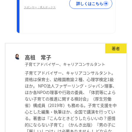
詳しくはこちら
スポンサー：求人ボックス
著者
高祖 常子
子育てアドバイザー、キャリアコンサルタント
子育てアドバイザー、キャリアコンサルタント。
資格は保育士、幼稚園教諭２種、心理学検定1級
ほか。 NPO法人ファザーリング・ジャパン理事、
ほか各NPOの理事や行政の委員、「体罰等によら
ない子育ての推進に関する検討会」（厚生労働
省）構成員（2019年）も務める。子育て支援を中
心とした編集・執筆ほか、全国で講演を行ってい
る。著書は『こんなときどうしたらいいの？感情
的にならない子育て』（かんき出版）『男の子に
「厳しいしつけ」は必要ありません！ どならな