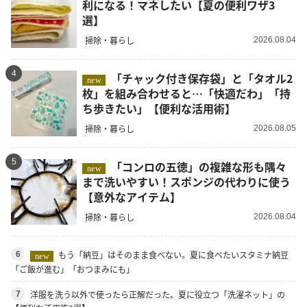
利になる！マネしたい【夏の便利ワザ3
選】
掃除・暮らし
2026.08.04
4
「チャック付き保存袋」と「タオル2
new
枚」を組み合わせると…「快適だわ」「持
ち歩きたい」【便利な活用術】
掃除・暮らし
2026.08.05
5
「コンロの五徳」の複雑な形も隅々
new
まで洗いやすい！スポンジの代わりに使う
【意外なアイテム】
掃除・暮らし
2026.08.04
もう「納豆」はそのまま食べない。夏に食べたいスタミナ納豆
6
new
「ご飯が進む」「おつまみにも」
洋服を洗う以外で使ったら正解だった。夏に役立つ「洗濯ネット」の
7