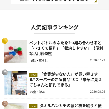
人気記事ランキング
1
ペットボトルのふたを2つ組み合わせると
「小さくて便利」「収納しやすい」【便利
な活用術3選】
掃除・暮らし
2026.07.29
2
「食費が少ない人」が買い置きす
new
る“スーパーの冷凍食品”3つ「豪華に見え
てちゃんと節約できる」
お金・学ぶ
2026.08.05
3
タオルハンカチの縦と横を縫うと便
new