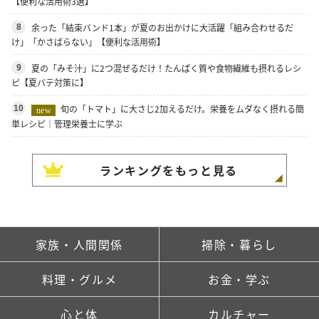
【便利な活用術3選】
余った「結束バンド1本」が夏のお出かけに大活躍「組み合わせるだ
8
け」「かさばらない」【便利な活用術】
夏の「みそ汁」に2つ混ぜるだけ！たんぱく質や食物繊維も摂れるレシ
9
ピ【夏バテ対策に】
旬の「トマト」に大さじ2加えるだけ。栄養をムダなく摂れる簡
10
new
単レシピ｜管理栄養士に学ぶ
ランキングをもっと見る
家族・人間関係
掃除・暮らし
料理・グルメ
お金・学ぶ
心と体
カルチャー