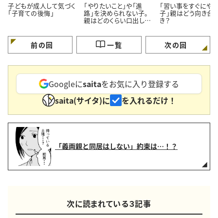
子どもが成人して気づく
「やりたいこと」や「進
「習い事をすぐにや
「子育ての後悔」
路」を決められない子。
子」親はどう向き合
親はどのくらい口出しし
き？
ていい？
前の回
一覧
次の回
Googleに
saita
をお気に入り登録する
saita(サイタ)に
を入れるだけ！
「義両親と同居はしない」約束は…！？
次に読まれている３記事