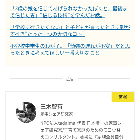
「3歳の娘を信じてあげられなかったぼくと、最後ま
で信じた妻」“信じる技術”を学んだお話。
「学校に行きたくない」と子どもが言ったときに親が
すべき“たった一つの大切なコト”
不登校中学生のわが子。「勉強の遅れが不安」だと思
ったときに考えてほしい一番大切なこと
広告
著者
三木智有
家事シェア研究家
NPO法人tadaima!代表 日本唯一の家事シ
ェア研究家/子育て家庭のためのモヨウ替
えコンサルタント。著書に『家族全員自分