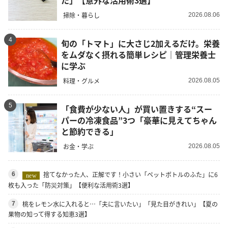
た」【意外な活用術3選】
掃除・暮らし
2026.08.06
4
旬の「トマト」に大さじ2加えるだけ。栄養
をムダなく摂れる簡単レシピ｜管理栄養士
に学ぶ
料理・グルメ
2026.08.05
5
「食費が少ない人」が買い置きする“スー
パーの冷凍食品”3つ「豪華に見えてちゃん
と節約できる」
お金・学ぶ
2026.08.05
捨てなかった人、正解です！小さい「ペットボトルのふた」に6
6
new
枚も入った「防災対策」【便利な活用術3選】
桃をレモン水に入れると…「夫に言いたい」「見た目がきれい」【夏の
7
果物の知って得する知恵3選】