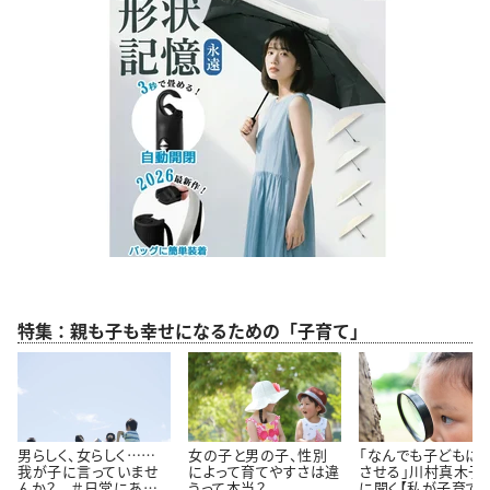
特集：親も子も幸せになるための「子育て」
男らしく、女らしく……
女の子と男の子、性別
「なんでも子どもに
我が子に言っていませ
によって育てやすさは違
させる」川村真木子
んか？ ＃日常にある
うって本当？
に聞く【私が子育て