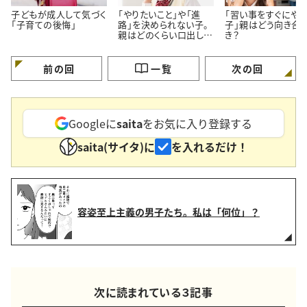
子どもが成人して気づく
「やりたいこと」や「進
「習い事をすぐにや
「子育ての後悔」
路」を決められない子。
子」親はどう向き合
親はどのくらい口出しし
き？
ていい？
前の回
一覧
次の回
Googleに
saita
をお気に入り登録する
saita(サイタ)に
を入れるだけ！
容姿至上主義の男子たち。私は「何位」？
次に読まれている３記事