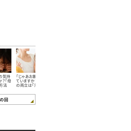
の気持
「じゃあお願い！」と言え
コーチングの本間正人
コーチングの
か？「母
ていますか？育児と仕事
先生に聞く、休校期間中
先生に聞く、
方法
の両立は「恩送り」の考
の時間をプラスにする
の時間をプラ
え方で乗り切る
親子時間の過ごし方
親子時間の過
Vol.1
Vol.3
の回