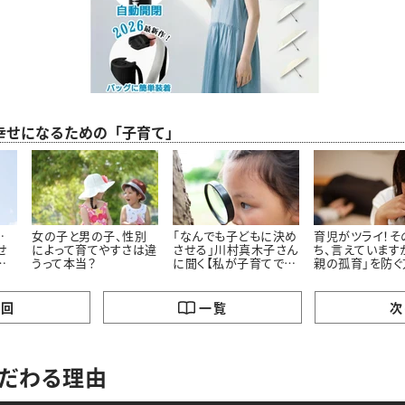
幸せになるための「子育て」
…
女の子と男の子、性別
「なんでも子どもに決め
育児がツライ！そ
せ
によって育てやすさは違
させる」川村真木子さん
ち、言えています
る
うって本当？
に聞く【私が子育てで大
親の孤育」を防ぐ
事にしている３つのこ
と】
の回
一覧
次
こだわる理由