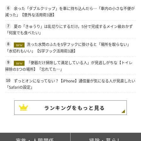
余った「ダブルクリップ」を車に持ち込んだら…「車内の小さな不便が
6
減った」【意外な活用術3選】
夏の「きゅうり」は乱切りにするだけ。5分で完成するメイン級おかず
7
「何度でも食べたい」
洗った水筒のふたをS字フックに掛けると「場所を取らない」
8
new
「水切れもいい」【S字フック活用術3選】
「便器だけ掃除して満足している人」が見逃しがちな【トイレ
9
new
掃除の3つの場所】「忘れてた…」
ずっとオンになってない？【iPhone】通信量が気になる人が見直したい
10
「Safariの設定」
ランキングをもっと見る
家族・人間関係
掃除・暮らし