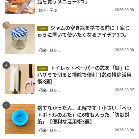
品を買うメニュー3つ」
お金・学ぶ
2026.08.08
3
ジャムの空き瓶を捨てる前に！家じ
new
ゅうに置いて使いたくなるアイデア3つ。
掃除・暮らし
2026.08.08
4
トイレットペーパーの芯を「縦」に
new
ハサミで切ると掃除で便利【芯の掃除活用
術3選】
掃除・暮らし
2026.08.07
5
捨てなかった人、正解です！小さい「ペッ
トボトルのふた」に6枚も入った「防災対
策」【便利な活用術3選】
掃除・暮らし
2026.08.06