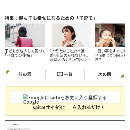
特集：親も子も幸せになるための「子育て」
子どもが成人して気づく
「やりたいこと」や「進
「習い事をすぐにや
「子育ての後悔」
路」を決められない子。
子」親はどう向き合
親はどのくらい口出しし
き？
ていい？
前の回
一覧
次の回
Googleに
saita
をお気に入り登録する
saita(サイタ)に
を入れるだけ！