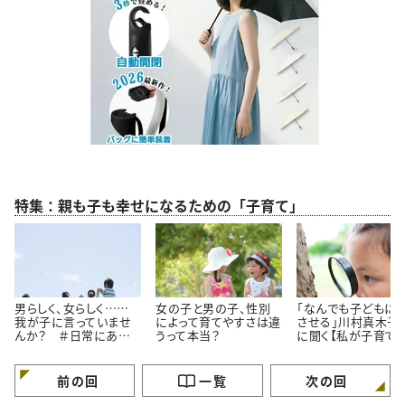
特集：親も子も幸せになるための「子育て」
男らしく、女らしく……
女の子と男の子、性別
「なんでも子どもに
我が子に言っていませ
によって育てやすさは違
させる」川村真木子
んか？ ＃日常にある
うって本当？
に聞く【私が子育て
小さな違和感
事にしている３つの
と】
前の回
一覧
次の回