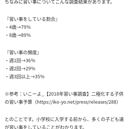
ちなみに習い事についてこんな調査結果があります。
『習い事をしている割合』
・4歳→79％
・8歳→89％
『習い事の頻度』
・週1回→36％
・週2回→29％
・週3回以上→35％
※参考：いこーよ_【2018年習い事調査】二極化する子供
の習い事予算（https://iko-yo.net/press/releases/288）
とのことです。小学校に入学する前から、多くの子ども達
が習い事をしていることがわかります。