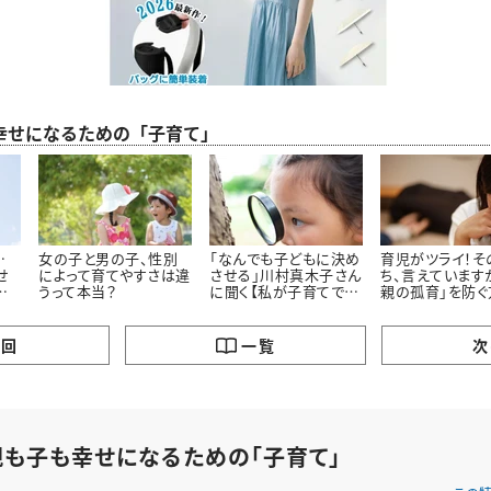
幸せになるための「子育て」
…
女の子と男の子、性別
「なんでも子どもに決め
育児がツライ！そ
せ
によって育てやすさは違
させる」川村真木子さん
ち、言えています
る
うって本当？
に聞く【私が子育てで大
親の孤育」を防ぐ
事にしている３つのこ
と】
の回
一覧
次
親も子も幸せになるための「子育て」