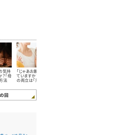
の気持
「じゃあお願い！」と言え
コーチングの本間正人
コーチングの
か？「母
ていますか？育児と仕事
先生に聞く、休校期間中
先生に聞く、
方法
の両立は「恩送り」の考
の時間をプラスにする
の時間をプラ
え方で乗り切る
親子時間の過ごし方
親子時間の過
Vol.1
Vol.3
の回