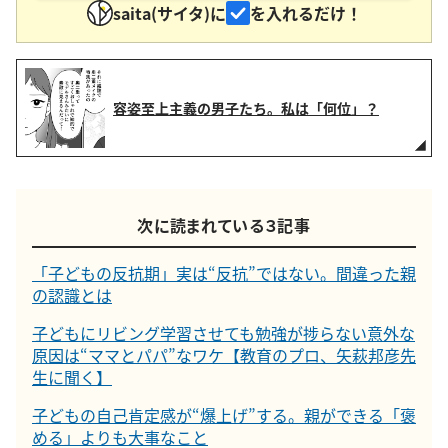
saita(サイタ)に
を入れるだけ！
容姿至上主義の男子たち。私は「何位」？
次に読まれている３記事
「子どもの反抗期」実は“反抗”ではない。間違った親
の認識とは
子どもにリビング学習させても勉強が捗らない意外な
原因は“ママとパパ”なワケ【教育のプロ、矢萩邦彦先
生に聞く】
子どもの自己肯定感が“爆上げ”する。親ができる「褒
める」よりも大事なこと