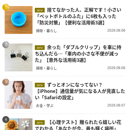
1
捨てなかった人、正解です！小さい
new
「ペットボトルのふた」に6枚も入った
「防災対策」【便利な活用術3選】
掃除・暮らし
2026.08.06
2
余った「ダブルクリップ」を車に持
new
ち込んだら…「車内の小さな不便が減っ
た」【意外な活用術3選】
掃除・暮らし
2026.08.06
3
ずっとオンになってない？
new
【iPhone】通信量が気になる人が見直した
い「Safariの設定」
お金・学ぶ
2026.08.07
4
【心理テスト】贈られたら嬉しい花
new
でわかる「あなたが今、最も輝く場所」