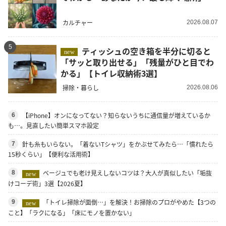
カルチャー
2026.08.07
5
ティッシュの空き箱を半分に切ると
new
「サッと取り出せる」「残量がひと目でわ
かる」【トイレ収納術3選】
掃除・暮らし
2026.08.06
【iPhone】オンになってない？知らないうちに通信量が増えているか
6
も…。見直したい簡単スマホ設定
針も糸もいらない。「着ないTシャツ」をかぶせてみたら…「慣れたら
7
15秒くらい」【便利な活用術】
ベージュでも老け見えしないコツは？大人が真似したい「垢抜
8
new
けコーデ術」3選【2026夏】
「トイレ掃除が面倒…」を解決！お掃除のプロがやめた【3つの
9
new
こと】「ラクになる」「床にモノを置かない」