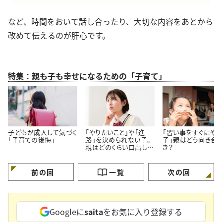
など、時間をおいて話し合ったり、大切な内容をあとから
改めて伝えるのが肝心です。
特集：親も子も幸せになるための「子育て」
子どもが成人して気づく
「やりたいこと」や「進
「習い事をすぐにや
「子育ての後悔」
路」を決められない子。
子」親はどう向き合
親はどのくらい口出しし
き？
ていい？
前の回
一覧
次の回
Googleに
saita
をお気に入り登録する