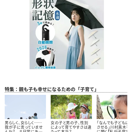
特集：親も子も幸せになるための「子育て」
男らしく、女らしく……
女の子と男の子、性別
「なんでも子どもに
我が子に言っていませ
によって育てやすさは違
させる」川村真木子
んか？ ＃日常にある
うって本当？
に聞く【私が子育て