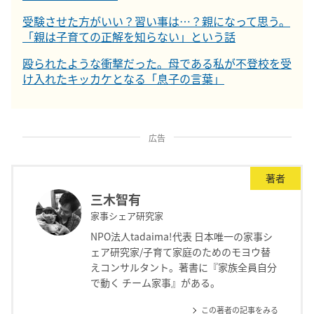
受験させた方がいい？習い事は…？親になって思う。
「親は子育ての正解を知らない」という話
殴られたような衝撃だった。母である私が不登校を受
け入れたキッカケとなる「息子の言葉」
広告
著者
三木智有
家事シェア研究家
NPO法人tadaima!代表 日本唯一の家事シ
ェア研究家/子育て家庭のためのモヨウ替
えコンサルタント。著書に『家族全員自分
で動く チーム家事』がある。
この著者の記事をみる