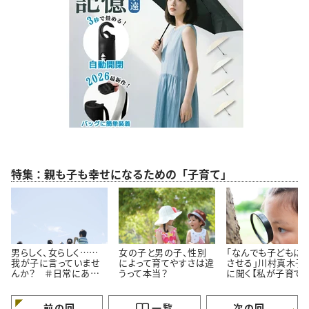
特集：親も子も幸せになるための「子育て」
男らしく、女らしく……
女の子と男の子、性別
「なんでも子どもに
我が子に言っていませ
によって育てやすさは違
させる」川村真木子
んか？ ＃日常にある
うって本当？
に聞く【私が子育て
小さな違和感
事にしている３つの
と】
前の回
一覧
次の回