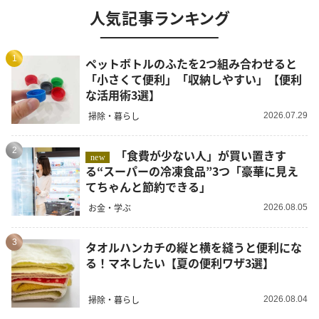
人気記事ランキング
1
ペットボトルのふたを2つ組み合わせると
「小さくて便利」「収納しやすい」【便利
な活用術3選】
掃除・暮らし
2026.07.29
2
「食費が少ない人」が買い置きす
new
る“スーパーの冷凍食品”3つ「豪華に見え
てちゃんと節約できる」
お金・学ぶ
2026.08.05
3
タオルハンカチの縦と横を縫うと便利にな
る！マネしたい【夏の便利ワザ3選】
掃除・暮らし
2026.08.04