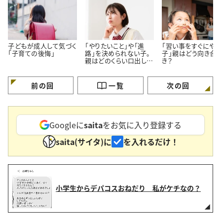
子どもが成人して気づく
「やりたいこと」や「進
「習い事をすぐにや
「子育ての後悔」
路」を決められない子。
子」親はどう向き合
親はどのくらい口出しし
き？
ていい？
前の回
一覧
次の回
Googleに
saita
をお気に入り登録する
saita(サイタ)に
を入れるだけ！
小学生からデパコスおねだり 私がケチなの？