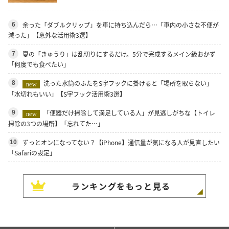
余った「ダブルクリップ」を車に持ち込んだら…「車内の小さな不便が
6
減った」【意外な活用術3選】
夏の「きゅうり」は乱切りにするだけ。5分で完成するメイン級おかず
7
「何度でも食べたい」
洗った水筒のふたをS字フックに掛けると「場所を取らない」
8
new
「水切れもいい」【S字フック活用術3選】
「便器だけ掃除して満足している人」が見逃しがちな【トイレ
9
new
掃除の3つの場所】「忘れてた…」
ずっとオンになってない？【iPhone】通信量が気になる人が見直したい
10
「Safariの設定」
ランキングをもっと見る