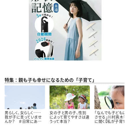
特集：親も子も幸せになるための「子育て」
男らしく、女らしく……
女の子と男の子、性別
「なんでも子どもに
我が子に言っていませ
によって育てやすさは違
させる」川村真木子
んか？ ＃日常にある
うって本当？
に聞く【私が子育て
小さな違和感
事にしている３つの