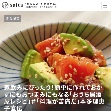
連載記事
家飲みにぴったり！簡単に作れておか
ずにもおつまみにもなる「おうち居酒
屋レシピ」＃「料理が苦痛だ」本多理恵
子直伝