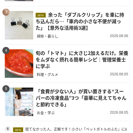
3
余った「ダブルクリップ」を車に持
new
ち込んだら…「車内の小さな不便が減っ
た」【意外な活用術3選】
掃除・暮らし
2026.08.06
4
旬の「トマト」に大さじ2加えるだけ。栄養
をムダなく摂れる簡単レシピ｜管理栄養士
に学ぶ
料理・グルメ
2026.08.05
5
「食費が少ない人」が買い置きする“スー
パーの冷凍食品”3つ「豪華に見えてちゃん
と節約できる」
お金・学ぶ
2026.08.05
捨てなかった人、正解です！小さい「ペットボトルのふた」に6
6
new