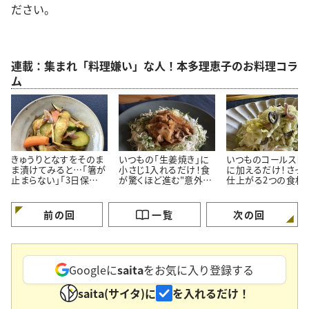
ださい。
連載：集まれ「料理嫌い」な人！本多理恵子のお料理コラ
ム
きゅうりとなすをそのま
いつもの「生姜焼き」に
いつものコールスロ
ま漬けてみると…「箸が
小さじ1入れるだけ！食
に加えるだけ！さっ
止まらない」「3日保存で
が驚くほど進む"意外な
仕上がる2つの食材
きる」夏の常備菜
調味料"
料理応援家が解説
前の回
一覧
次の回
Googleに
saita
をお気に入り登録する
saita(サイタ)に
を入れるだけ！