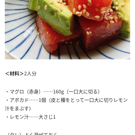
＜材料＞
2人分
・マグロ（赤身）……160g（一口大に切る）
・アボカド……1個（皮と種をとって一口大に切りレモン
汁をまぶす）
・レモン汁……大さじ1
（タレ）よく混ぜておく