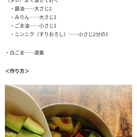
・醤油……大さじ2
・みりん……大さじ1
・ごま油……小さじ1
・ニンニク（すりおろし）……小さじ2分の1
・白ごま……適量
＜作り方＞