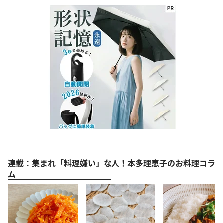
連載：集まれ「料理嫌い」な人！本多理恵子のお料理コラ
ム