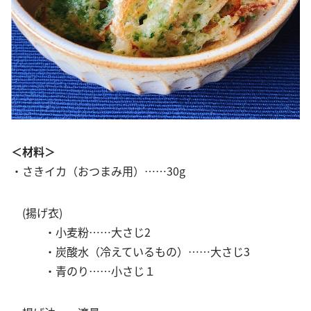
＜材料＞
・さきイカ（おつまみ用）……30g
(揚げ衣)
・小麦粉……大さじ2
・炭酸水（冷えているもの）……大さじ3
・青のり……小さじ１