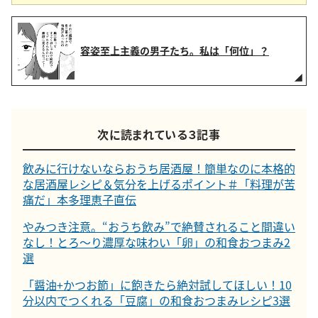
容姿至上主義の男子たち。私は「何位」？
次に読まれている３記事
飲みに行けないならおうち居酒屋！簡単なのに本格的
な居酒屋レシピ＆気分を上げるポイント＃「料理が苦
痛だ」本多理恵子直伝
やみつき注意。“おうち飲み”で絶賛されること間違い
なし！とろ～り濃厚な味わい「卵」の和食おつまみ2
選
「醤油+かつお節」に飽きたら絶対試してほしい！10
分以内でつくれる「豆腐」の和食おつまみレシピ3選