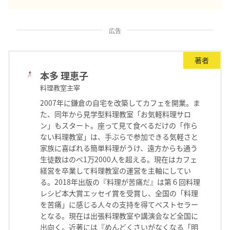
広告
著者
本多 理恵子
料理教室主宰
2007年に鎌倉の自宅を改築してカフェを開業。ま
た、同年から見学型料理教室「お気軽料理サロ
ン」もスタート。座って見て食べるだけの「作ら
ない料理教室」は、手ぶらで参加できる気軽さと
家族に喜ばれる簡単料理がうけ、遠方からも通う
生徒数はのべ1万2000人を超える。現在はカフェ
経営を卒業して料理教室の運営を主軸にしてい
る。2018年出版の『料理が苦痛だ』は第６回料理
レシピ本大賞エッセイ賞を受賞し、全国の「料理
を苦痛」に感じる人々の支持を得てベストセラー
となる。現在は出張料理教室や講演会など全国に
出向く。近著には『めんどくさいがなくなる「明