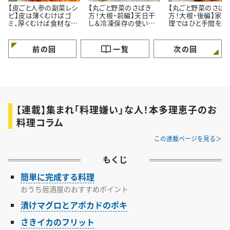
【皮ごと人参の副菜レシ
【丸ごと野菜のさばき
【丸ごと野菜のさば
ピ】皮は薄くむけばゴ
方！大根・前編】天日干
方！大根・後編】家庭
ミ、厚くむけば食材なん
し＆冷凍保存の使い切
理ではひと手間を積
です＃本多理恵子さん
りレシピ＃本多理恵子さ
的に省こう＃本多理
のお手軽レシピ
んのお手軽レシピ
子さんのお手軽レシ
前の回
一覧
次の回
【連載】集まれ「料理嫌い」な人！本多理恵子のお
料理コラム
この連載ページを見る
もくじ
簡単に完成する料理
おうち居酒屋のおすすめポイント
漬けマグロとアボカドのポキ
さきイカのフリット