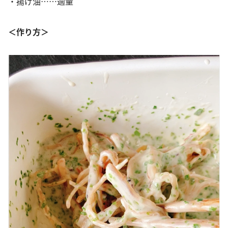
・揚げ油……適量
＜作り方＞