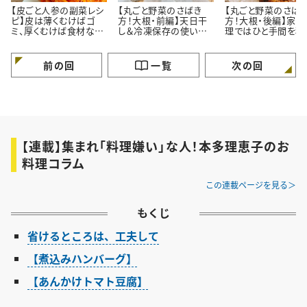
【皮ごと人参の副菜レシ
【丸ごと野菜のさばき
【丸ごと野菜のさば
ピ】皮は薄くむけばゴ
方！大根・前編】天日干
方！大根・後編】家庭
ミ、厚くむけば食材なん
し＆冷凍保存の使い切
理ではひと手間を積
です＃本多理恵子さん
りレシピ＃本多理恵子さ
的に省こう＃本多理
のお手軽レシピ
んのお手軽レシピ
子さんのお手軽レシ
前の回
一覧
次の回
【連載】集まれ「料理嫌い」な人！本多理恵子のお
料理コラム
この連載ページを見る
もくじ
省けるところは、工夫して
【煮込みハンバーグ】
【あんかけトマト豆腐】