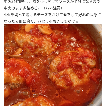
中火3分加熱し、蓋を少し開けてソースが半分になるまで
中火のまま煮詰める。（ハネ注意）
4.火を切って溶けるチーズをかけて蓋をして好みの状態に
なったら皿に盛り、パセリをちぎってかける。