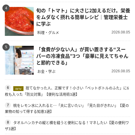
4
旬の「トマト」に大さじ2加えるだけ。栄養
をムダなく摂れる簡単レシピ｜管理栄養士
に学ぶ
料理・グルメ
2026.08.05
5
「食費が少ない人」が買い置きする“スー
パーの冷凍食品”3つ「豪華に見えてちゃん
と節約できる」
お金・学ぶ
2026.08.05
捨てなかった人、正解です！小さい「ペットボトルのふた」に6
6
new
枚も入った「防災対策」【便利な活用術3選】
桃をレモン水に入れると…「夫に言いたい」「見た目がきれい」【夏の
7
果物の知って得する知恵3選】
タオルハンカチの縦と横を縫うと便利になる！マネしたい【夏の便利ワ
8
ザ3選】