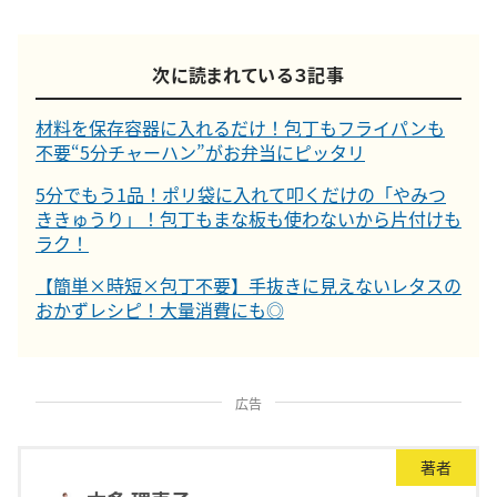
次に読まれている３記事
材料を保存容器に入れるだけ！包丁もフライパンも
不要“5分チャーハン”がお弁当にピッタリ
5分でもう1品！ポリ袋に入れて叩くだけの「やみつ
ききゅうり」！包丁もまな板も使わないから片付けも
ラク！
【簡単×時短×包丁不要】手抜きに見えないレタスの
おかずレシピ！大量消費にも◎
広告
著者