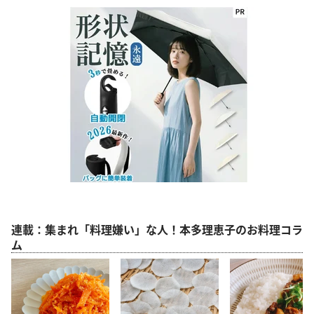
連載：集まれ「料理嫌い」な人！本多理恵子のお料理コラ
ム