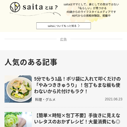
広告
人気のある記事
5分でもう1品！ポリ袋に入れて叩くだけの
「やみつききゅうり」！包丁もまな板も使
わないから片付けもラク！
料理・グルメ
2021.06.23
【簡単×時短×包丁不要】手抜きに見えな
いレタスのおかずレシピ！大量消費にも◎