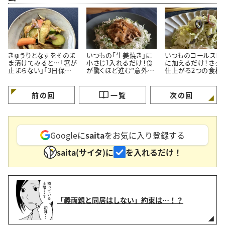
きゅうりとなすをそのま
いつもの「生姜焼き」に
いつものコールスロ
ま漬けてみると…「箸が
小さじ1入れるだけ！食
に加えるだけ！さっ
止まらない」「3日保存で
が驚くほど進む"意外な
仕上がる2つの食材
きる」夏の常備菜
調味料"
料理応援家が解説
前の回
一覧
次の回
Googleに
saita
をお気に入り登録する
saita(サイタ)に
を入れるだけ！
「義両親と同居はしない」約束は…！？