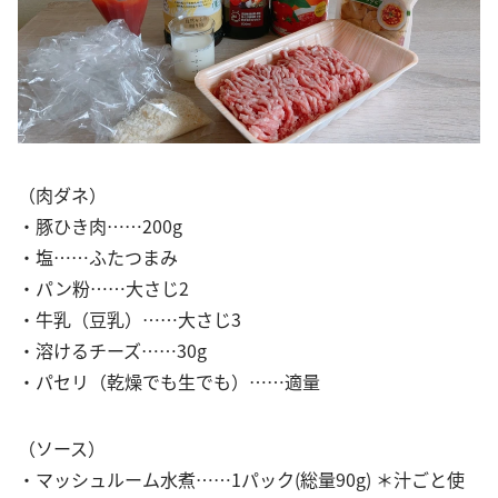
（肉ダネ）
・豚ひき肉……200g
・塩……ふたつまみ
・パン粉……大さじ2
・牛乳（豆乳）……大さじ3
・溶けるチーズ……30g
・パセリ（乾燥でも生でも）……適量
（ソース）
・マッシュルーム水煮……1パック(総量90g) ＊汁ごと使