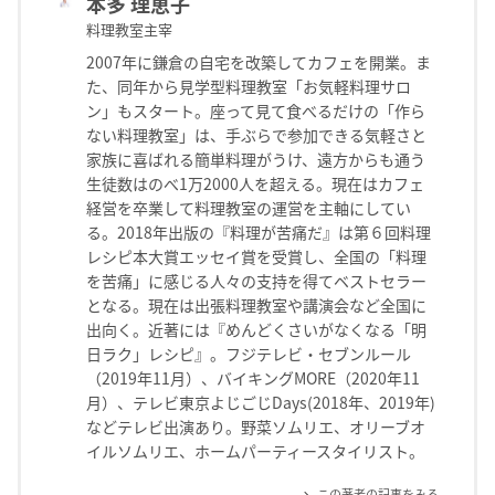
本多 理恵子
料理教室主宰
2007年に鎌倉の自宅を改築してカフェを開業。ま
た、同年から見学型料理教室「お気軽料理サロ
ン」もスタート。座って見て食べるだけの「作ら
ない料理教室」は、手ぶらで参加できる気軽さと
家族に喜ばれる簡単料理がうけ、遠方からも通う
生徒数はのべ1万2000人を超える。現在はカフェ
経営を卒業して料理教室の運営を主軸にしてい
る。2018年出版の『料理が苦痛だ』は第６回料理
レシピ本大賞エッセイ賞を受賞し、全国の「料理
を苦痛」に感じる人々の支持を得てベストセラー
となる。現在は出張料理教室や講演会など全国に
出向く。近著には『めんどくさいがなくなる「明
日ラク」レシピ』。フジテレビ・セブンルール
（2019年11月）、バイキングMORE（2020年11
月）、テレビ東京よじごじDays(2018年、2019年)
などテレビ出演あり。野菜ソムリエ、オリーブオ
イルソムリエ、ホームパーティースタイリスト。
この著者の記事をみる