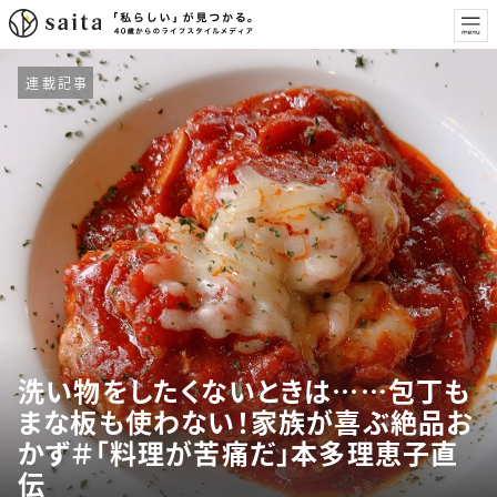
連載記事
洗い物をしたくないときは……包丁も
まな板も使わない！家族が喜ぶ絶品お
かず＃「料理が苦痛だ」本多理恵子直
伝