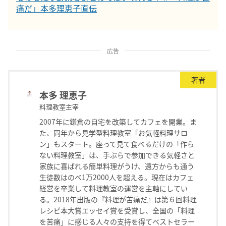
痛だ」本多理恵子直伝
広告
著者
本多 理恵子
料理教室主宰
2007年に鎌倉の自宅を改築してカフェを開業。ま
た、同年から見学型料理教室「お気軽料理サロ
ン」もスタート。座って見て食べるだけの「作ら
ない料理教室」は、手ぶらで参加できる気軽さと
家族に喜ばれる簡単料理がうけ、遠方からも通う
生徒数はのべ1万2000人を超える。現在はカフェ
経営を卒業して料理教室の運営を主軸にしてい
る。2018年出版の『料理が苦痛だ』は第６回料理
レシピ本大賞エッセイ賞を受賞し、全国の「料理
を苦痛」に感じる人々の支持を得てベストセラー