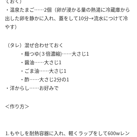
ておく）
・温泉たまご……2個（卵が浸かる量の熱湯に冷蔵庫から
出した卵を静かに入れ、蓋をして10分→流水につけて冷
やす）
（タレ）混ぜ合わせておく
・麺つゆ(３倍濃縮)……大さじ1
・醤油……大さじ1
・ごま油……大さじ1
・酢……大さじ2分の1
・洋からし……お好みで
＜作り方＞
⒈もやしを耐熱容器に入れ、軽くラップをして600wレン