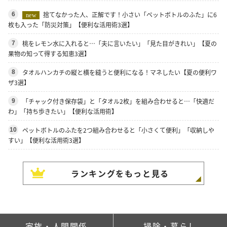
捨てなかった人、正解です！小さい「ペットボトルのふた」に6
6
new
枚も入った「防災対策」【便利な活用術3選】
桃をレモン水に入れると…「夫に言いたい」「見た目がきれい」【夏の
7
果物の知って得する知恵3選】
タオルハンカチの縦と横を縫うと便利になる！マネしたい【夏の便利ワ
8
ザ3選】
「チャック付き保存袋」と「タオル2枚」を組み合わせると…「快適だ
9
わ」「持ち歩きたい」【便利な活用術】
ペットボトルのふたを2つ組み合わせると「小さくて便利」「収納しや
10
すい」【便利な活用術3選】
ランキングをもっと見る
家族・人間関係
掃除・暮らし