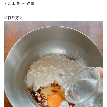
・ごま油……適量
＜作り方＞