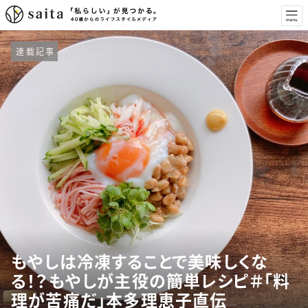
連載記事
もやしは冷凍することで美味しくな
る！？もやしが主役の簡単レシピ＃「料
理が苦痛だ」本多理恵子直伝