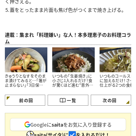
く押さえる。
⒌蓋をとったまま片面も焦げ色がつくまで焼き上げる。
連載：集まれ「料理嫌い」な人！本多理恵子のお料理コラ
ム
きゅうりとなすをそのま
いつもの「生姜焼き」に
いつものコールスロ
ま漬けてみると…「箸が
小さじ1入れるだけ！食
に加えるだけ！さっ
止まらない」「3日保存で
が驚くほど進む"意外な
仕上がる2つの食材
きる」夏の常備菜
調味料"
料理応援家が解説
前の回
一覧
次の回
Googleに
saita
をお気に入り登録する
saita(サイタ)に
を入れるだけ！