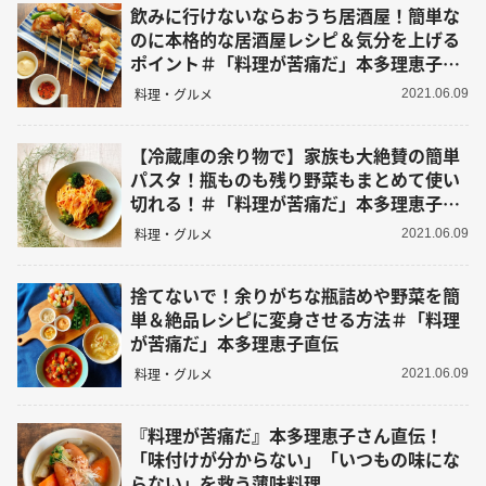
飲みに行けないならおうち居酒屋！簡単な
のに本格的な居酒屋レシピ＆気分を上げる
ポイント＃「料理が苦痛だ」本多理恵子直
伝
料理・グルメ
2021.06.09
【冷蔵庫の余り物で】家族も大絶賛の簡単
パスタ！瓶ものも残り野菜もまとめて使い
切れる！＃「料理が苦痛だ」本多理恵子直
伝
料理・グルメ
2021.06.09
捨てないで！余りがちな瓶詰めや野菜を簡
単＆絶品レシピに変身させる方法＃「料理
が苦痛だ」本多理恵子直伝
料理・グルメ
2021.06.09
『料理が苦痛だ』本多理恵子さん直伝！
「味付けが分からない」「いつもの味にな
らない」を救う薄味料理