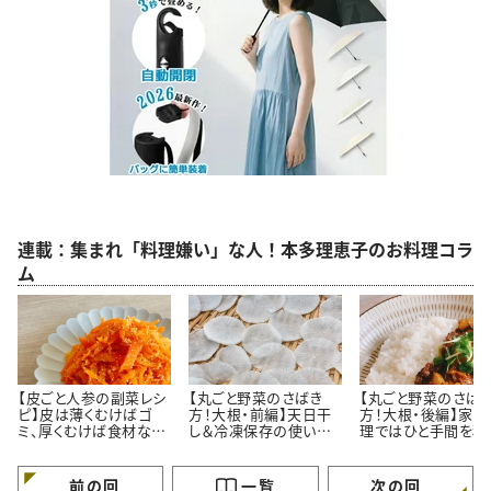
連載：集まれ「料理嫌い」な人！本多理恵子のお料理コラ
ム
【皮ごと人参の副菜レシ
【丸ごと野菜のさばき
【丸ごと野菜のさば
ピ】皮は薄くむけばゴ
方！大根・前編】天日干
方！大根・後編】家庭
ミ、厚くむけば食材なん
し＆冷凍保存の使い切
理ではひと手間を積
です＃本多理恵子さん
りレシピ＃本多理恵子さ
的に省こう＃本多理
のお手軽レシピ
んのお手軽レシピ
子さんのお手軽レシ
前の回
一覧
次の回