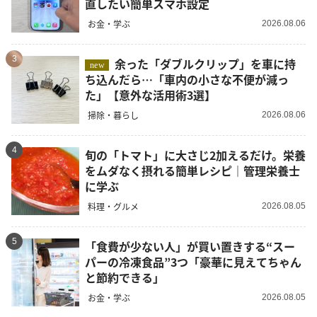
直したい簡単スマホ設定
お金・学ぶ
2026.08.06
3
余った「ダブルクリップ」を車に持
new
ち込んだら…「車内の小さな不便が減っ
た」【意外な活用術3選】
掃除・暮らし
2026.08.06
4
旬の「トマト」に大さじ2加えるだけ。栄養
をムダなく摂れる簡単レシピ｜管理栄養士
に学ぶ
料理・グルメ
2026.08.05
5
「食費が少ない人」が買い置きする“スー
パーの冷凍食品”3つ「豪華に見えてちゃん
と節約できる」
お金・学ぶ
2026.08.05