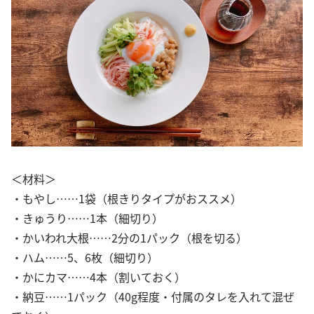
＜材料＞
・もやし……1袋（根きりタイプがおススメ）
・きゅうり……1本（細切り）
・かいわれ大根……2分の1パック（根を切る）
・ハム……5、6枚（細切り）
・かにカマ……4本（割いておく）
・納豆……1パック（40g程度・付属のタレを入れて混ぜ