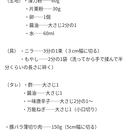
（生地）・薄力粉……60g
・片栗粉……30g
・卵……1個
・醤油……大さじ2分の1
・水……60ml
（具） ・ニラ……3分の1束（３cm幅に切る）
・もやし……2分の1袋（洗ってから手で揉んで半
分くらいの長さに砕く）
（タレ）・酢……大さじ1
・醤油……大さじ1
・一味唐辛子……大さじ2分の1～
・万能ねぎ……大さじ1（小口切り）
・豚バラ薄切り肉……150g（5cm幅に切る）