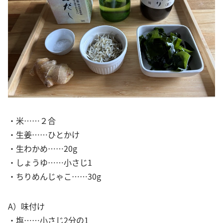
・米……２合
・生姜……ひとかけ
・生わかめ……20g
・しょうゆ……小さじ1
・ちりめんじゃこ……30g
A）味付け
・塩……小さじ2分の1