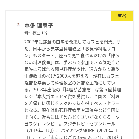
著者
本多 理恵子
料理教室主宰
2007年に鎌倉の自宅を改築してカフェを開業。ま
た、同年から見学型料理教室「お気軽料理サロ
ン」もスタート。座って見て食べるだけの「作ら
ない料理教室」は、手ぶらで参加できる気軽さと
家族に喜ばれる簡単料理がうけ、遠方からも通う
生徒数はのべ1万2000人を超える。現在はカフェ
経営を卒業して料理教室の運営を主軸にしてい
る。2018年出版の『料理が苦痛だ』は第６回料理
レシピ本大賞エッセイ賞を受賞し、全国の「料理
を苦痛」に感じる人々の支持を得てベストセラー
となる。現在は出張料理教室や講演会など全国に
出向く。近著には『めんどくさいがなくなる「明
日ラク」レシピ』。フジテレビ・セブンルール
（2019年11月）、バイキングMORE（2020年11
月）、テレビ東京よじごじDays(2018年、2019年)