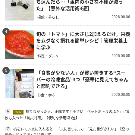
ち込んだら…「車内の小さな不便が減っ
た」【意外な活用術3選】
掃除・暮らし
2026.08.06
4
旬の「トマト」に大さじ2加えるだけ。栄養
をムダなく摂れる簡単レシピ｜管理栄養士
に学ぶ
料理・グルメ
2026.08.05
5
「食費が少ない人」が買い置きする“スー
パーの冷凍食品”3つ「豪華に見えてちゃん
と節約できる」
お金・学ぶ
2026.08.05
捨てなかった人、正解です！小さい「ペットボトルのふた」に6
6
new
枚も入った「防災対策」【便利な活用術3選】
桃をレモン水に入れると…「夫に言いたい」「見た目がきれい」【夏の
7
果物の知って得する知恵3選】