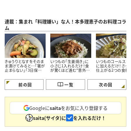
連載：集まれ「料理嫌い」な人！本多理恵子のお料理コラ
ム
きゅうりとなすをそのま
いつもの「生姜焼き」に
いつものコールスロ
ま漬けてみると…「箸が
小さじ1入れるだけ！食
に加えるだけ！さっ
止まらない」「3日保存で
が驚くほど進む"意外な
仕上がる2つの食材
きる」夏の常備菜
調味料"
料理応援家が解説
前の回
一覧
次の回
Googleに
saita
をお気に入り登録する
saita(サイタ)に
を入れるだけ！