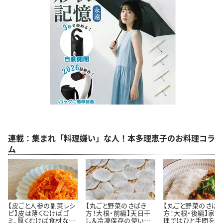
連載：集まれ「料理嫌い」な人！本多理恵子のお料理コラ
ム
【皮ごと人参の副菜レシ
【丸ごと野菜のさばき
【丸ごと野菜のさば
ピ】皮は薄くむけばゴ
方！大根・前編】天日干
方！大根・後編】家庭
ミ、厚くむけば食材なん
し＆冷凍保存の使い切
理ではひと手間を積