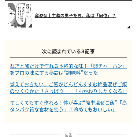
容姿至上主義の男子たち。私は「何位」？
次に読まれている３記事
ねぎと卵だけで作れる本格的な味！「卵チャーハン」
をプロの味にする秘訣は“調味料”だった
覚えておきたい。ご飯がどんどんすすむ絶品混ぜご飯
のつくりかた「さっぱり！」「おかわりしたくなる」
忙しくてもすぐ作れる！体が喜ぶ“簡単混ぜご飯”「高
タンパク質な食材を使う」「冷めてもおいしい」
広告