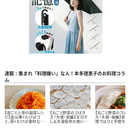
連載：集まれ「料理嫌い」な人！本多理恵子のお料理コラ
ム
【皮ごと人参の副菜レシ
【丸ごと野菜のさばき
【丸ごと野菜のさば
ピ】皮は薄くむけばゴ
方！大根・前編】天日干
方！大根・後編】家庭
ミ、厚くむけば食材なん
し＆冷凍保存の使い切
理ではひと手間を積
です＃本多理恵子さん
りレシピ＃本多理恵子さ
的に省こう＃本多理
のお手軽レシピ
んのお手軽レシピ
子さんのお手軽レシ