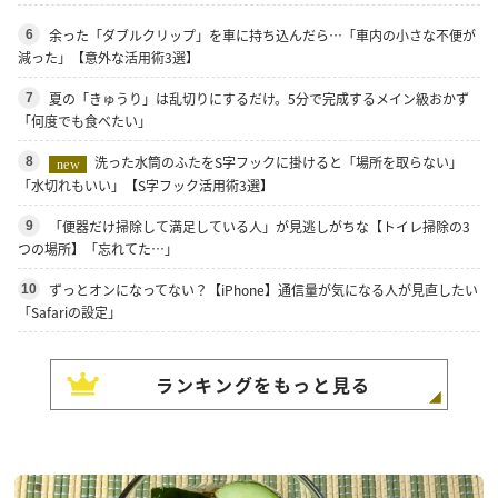
余った「ダブルクリップ」を車に持ち込んだら…「車内の小さな不便が
6
減った」【意外な活用術3選】
夏の「きゅうり」は乱切りにするだけ。5分で完成するメイン級おかず
7
「何度でも食べたい」
洗った水筒のふたをS字フックに掛けると「場所を取らない」
8
new
「水切れもいい」【S字フック活用術3選】
「便器だけ掃除して満足している人」が見逃しがちな【トイレ掃除の3
9
つの場所】「忘れてた…」
ずっとオンになってない？【iPhone】通信量が気になる人が見直したい
10
「Safariの設定」
ランキングをもっと見る