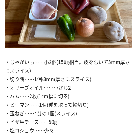
・じゃがいも……小2個(150g相当。皮をむいて3mm厚さ
にスライス)
・切り餅……1個(3mm厚さにスライス)
・オリーブオイル……小さじ2
・ハム……2枚(1cm幅に切る)
・ピーマン……1個(種を取って輪切り)
・玉ねぎ……4分の1個(スライス)
・ピザ用チーズ……50g
・塩コショウ……少々