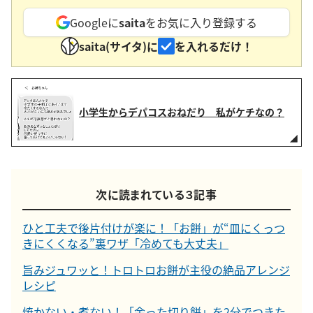
Googleに
saita
をお気に入り登録する
saita(サイタ)に
を入れるだけ！
小学生からデパコスおねだり 私がケチなの？
次に読まれている３記事
ひと工夫で後片付けが楽に！「お餅」が“皿にくっつ
きにくくなる”裏ワザ「冷めても大丈夫」
旨みジュワッと！トロトロお餅が主役の絶品アレンジ
レシピ
焼かない・煮ない！「余った切り餅」を2分でつきた