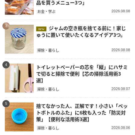
品を買うメニュー3つ」
お金・学ぶ
2026.08.08
3
ジャムの空き瓶を捨てる前に！家じ
new
ゅうに置いて使いたくなるアイデア3つ。
掃除・暮らし
2026.08.08
4
トイレットペーパーの芯を「縦」にハサミ
で切ると掃除で便利【芯の掃除活用術3
選】
掃除・暮らし
2026.08.07
5
捨てなかった人、正解です！小さい「ペッ
トボトルのふた」に6枚も入った「防災対
策」【便利な活用術3選】
掃除・暮らし
2026.08.06