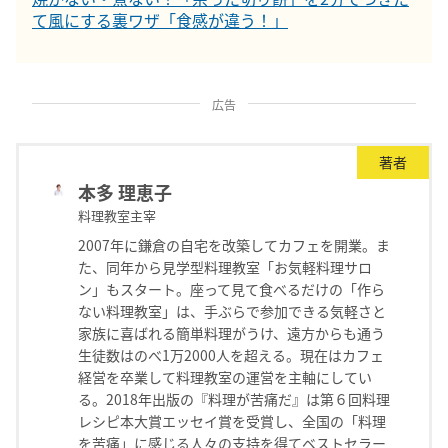
て風にする裏ワザ「食感が違う！」
広告
著者
本多 理恵子
料理教室主宰
2007年に鎌倉の自宅を改築してカフェを開業。ま
た、同年から見学型料理教室「お気軽料理サロ
ン」もスタート。座って見て食べるだけの「作ら
ない料理教室」は、手ぶらで参加できる気軽さと
家族に喜ばれる簡単料理がうけ、遠方からも通う
生徒数はのべ1万2000人を超える。現在はカフェ
経営を卒業して料理教室の運営を主軸にしてい
る。2018年出版の『料理が苦痛だ』は第６回料理
レシピ本大賞エッセイ賞を受賞し、全国の「料理
を苦痛」に感じる人々の支持を得てベストセラー