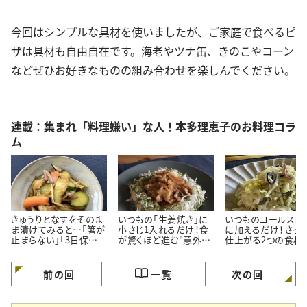
今回はシンプルな具材を使いましたが、ご家庭で食べるピ
ザは具材も自由自在です。海老やツナ缶、きのこやコーン
などぜひお好きなものの組み合わせを楽しんでください。
連載：集まれ「料理嫌い」な人！本多理恵子のお料理コラ
ム
きゅうりとなすをそのま
いつもの「生姜焼き」に
いつものコールスロ
ま漬けてみると…「箸が
小さじ1入れるだけ！食
に加えるだけ！さっ
止まらない」「3日保存で
が驚くほど進む"意外な
仕上がる2つの食材
きる」夏の常備菜
調味料"
料理応援家が解説
前の回
一覧
次の回