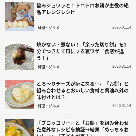
旨みジュワッと！トロトロお餅が主役の絶
品アレンジレシピ
料理・グルメ
2026.01.14
焼かない・煮ない！「余った切り餅」を2
分でつきたて風にする裏ワザ「食感が違
う！」
料理・グルメ
2026.01.14
とろ～りチーズが癖になる…。「お餅」と
組み合わせるとおいしい食材と醤油以外の
味付けとは？
料理・グルメ
2026.01.14
「ブロッコリー」と「お餅」を組み合わせ
た意外なレシピを検証→結果「めっちゃお