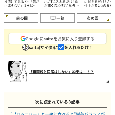
ま漬けてみると…「箸が
小さじ1入れるだけ！食
に加えるだけ！さっ
止まらない」「3日保存で
が驚くほど進む"意外な
仕上がる2つの食材
きる」夏の常備菜
調味料"
料理応援家が解説
前の回
一覧
次の回
Googleに
saita
をお気に入り登録する
saita(サイタ)に
を入れるだけ！
「義両親と同居はしない」約束は…！？
次に読まれている３記事
「ブロッコリー」と一緒に食べると“栄養バランスが