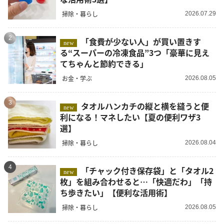
掃除・暮らし
2026.07.29
2
「食費が少ない人」が買い置きす
new
る“スーパーの冷凍食品”3つ「豪華に見え
てちゃんと節約できる」
お金・学ぶ
2026.08.05
3
タオルハンカチの縦と横を縫うと便
new
利になる！マネしたい【夏の便利ワザ3
選】
掃除・暮らし
2026.08.04
4
「チャック付き保存袋」と「タオル2
new
枚」を組み合わせると…「快適だわ」「持
ち歩きたい」【便利な活用術】
掃除・暮らし
2026.08.05