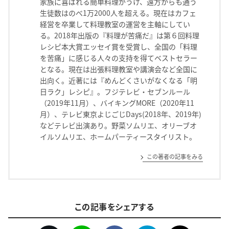
家族に喜ばれる簡単料理がうけ、遠方からも通う
生徒数はのべ1万2000人を超える。現在はカフェ
経営を卒業して料理教室の運営を主軸にしてい
る。2018年出版の『料理が苦痛だ』は第６回料理
レシピ本大賞エッセイ賞を受賞し、全国の「料理
を苦痛」に感じる人々の支持を得てベストセラー
となる。現在は出張料理教室や講演会など全国に
出向く。近著には『めんどくさいがなくなる「明
日ラク」レシピ』。フジテレビ・セブンルール
（2019年11月）、バイキングMORE（2020年11
月）、テレビ東京よじごじDays(2018年、2019年)
などテレビ出演あり。野菜ソムリエ、オリーブオ
イルソムリエ、ホームパーティースタイリスト。
この著者の記事をみる
この記事をシェアする