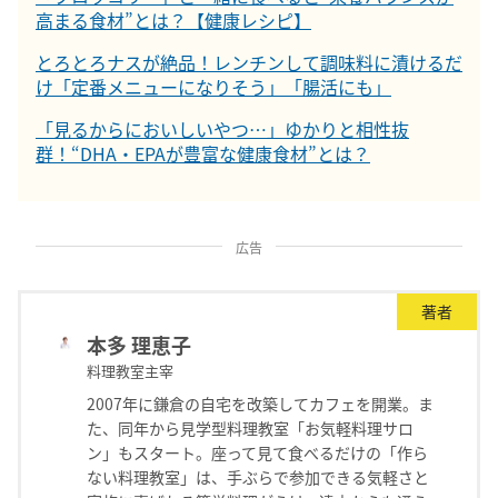
高まる食材”とは？【健康レシピ】
とろとろナスが絶品！レンチンして調味料に漬けるだ
け「定番メニューになりそう」「腸活にも」
「見るからにおいしいやつ…」ゆかりと相性抜
群！“DHA・EPAが豊富な健康食材”とは？
広告
著者
本多 理恵子
料理教室主宰
2007年に鎌倉の自宅を改築してカフェを開業。ま
た、同年から見学型料理教室「お気軽料理サロ
ン」もスタート。座って見て食べるだけの「作ら
ない料理教室」は、手ぶらで参加できる気軽さと