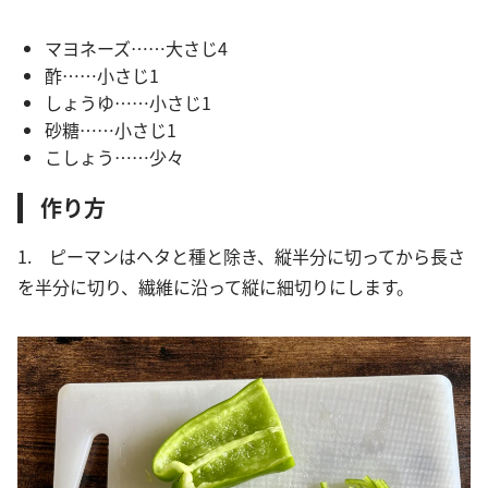
マヨネーズ……大さじ4
酢……小さじ1
しょうゆ……小さじ1
砂糖……小さじ1
こしょう……少々
作り方
1. ピーマンはヘタと種と除き、縦半分に切ってから長さ
を半分に切り、繊維に沿って縦に細切りにします。