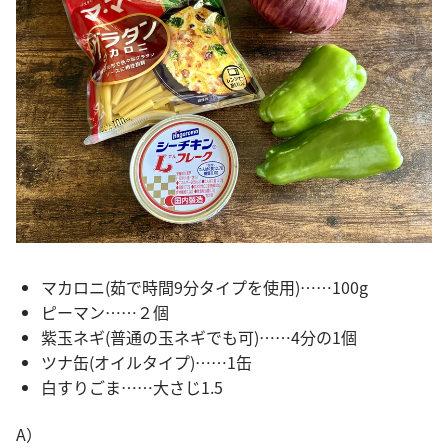
マカロニ(茹で時間9分タイプを使用)……100g
ピーマン……２個
紫玉ネギ(普通の玉ネギでも可)……4分の1個
ツナ缶(オイルタイプ)……1缶
白すりごま……大さじ1.5
A）