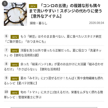
5
「コンロの五徳」の複雑な形も隅々
new
まで洗いやすい！スポンジの代わりに使う
【意外なアイテム】
掃除・暮らし
2026.08.04
もう「納豆」はそのまま食べない。夏に食べたいスタミナ納豆
6
new
「ご飯が進む」「おつまみにも」
洋服を洗う以外で使ったら正解だった。夏に役立つ「洗濯ネッ
7
new
ト」の【便利な活用術3選】
余った「結束バンド1本」が夏のお出かけに大活躍「組み合わせ
8
new
るだけ」「かさばらない」【便利な活用術】
夏の「みそ汁」に2つ混ぜるだけ！たんぱく質や食物繊維も摂れ
9
new
るレシピ【夏バテ対策に】
旬の「トマト」に大さじ2加えるだけ。栄養をムダなく摂れる簡
10
new
単レシピ｜管理栄養士に学ぶ