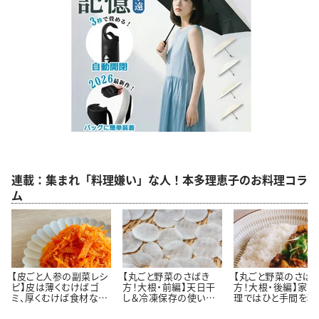
連載：集まれ「料理嫌い」な人！本多理恵子のお料理コラ
ム
【皮ごと人参の副菜レシ
【丸ごと野菜のさばき
【丸ごと野菜のさば
ピ】皮は薄くむけばゴ
方！大根・前編】天日干
方！大根・後編】家庭
ミ、厚くむけば食材なん
し＆冷凍保存の使い切
理ではひと手間を積
です＃本多理恵子さん
りレシピ＃本多理恵子さ
的に省こう＃本多理
のお手軽レシピ
んのお手軽レシピ
子さんのお手軽レシ