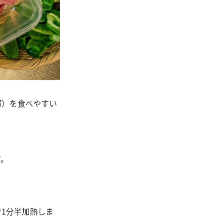
部）を食べやすい
す。
で1分半加熱しま