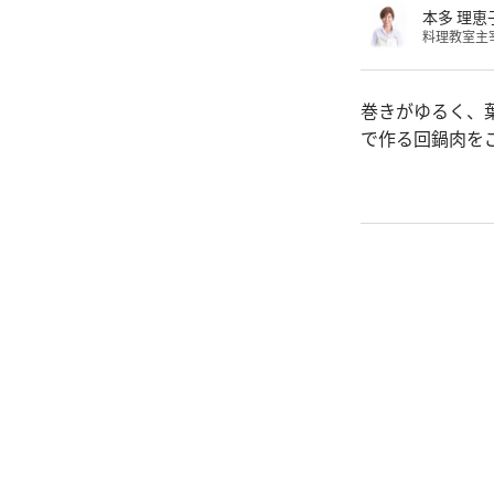
本多 理恵
料理教室主
巻きがゆるく、
で作る回鍋肉を