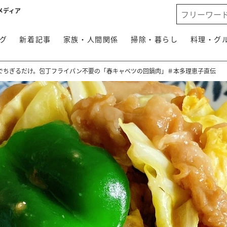
メディア
グ
新着記事
家族・人間関係
掃除・暮らし
料理・グ
でちぎるだけ。包丁フライパン不要の「春キャベツの回鍋肉」＃本多理恵子直伝