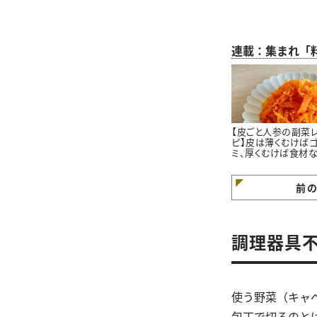
連載：集まれ「
【皮ごと人参の副菜
ピ】皮は薄くむけば
ミ、厚くむけば食材
です＃本多理恵子さ
のお手軽レシピ
前
調理器具
使う野菜（キャ
包丁で切るのと