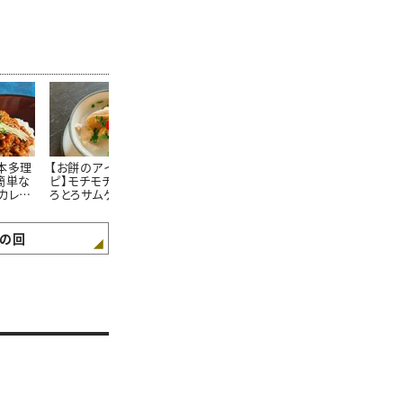
本多理
【お餅のアイデアレシ
『料理が苦痛だ』本多理
材料をフライ
簡単な
ピ】モチモチおこわやと
恵子さん直伝！「味付け
るだけ！フラ
カレー
ろとろサムゲタンが簡単
が分からない」「いつも
ま食卓に出せ
作り方
に作れる＃本多理恵子
の味にならない」を救う
「手抜き感ゼ
さんのお手軽レシピ
薄味料理
シピ2選！
の回