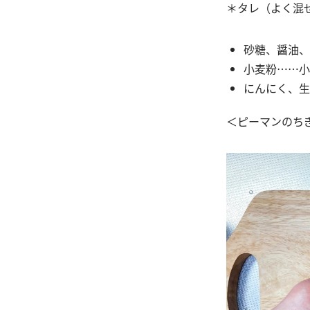
＊タレ（よく混
砂糖、醤油、
小麦粉……小
にんにく、生
＜ピーマンのち