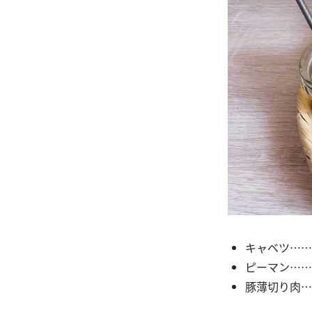
キャベツ……
ピーマン……
豚薄切り肉…