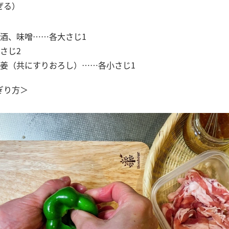
ぜる）
酒、味噌……各大さじ1
さじ2
姜（共にすりおろし）……各小さじ1
ぎり方＞