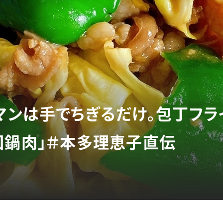
マンは手でちぎるだけ。包丁フラ
回鍋肉」＃本多理恵子直伝