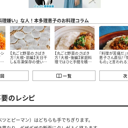
料理嫌い」な人！本多理恵子のお料理コラム
レシ
【丸ごと野菜のさばき
【丸ごと野菜のさばき
『料理が苦痛だ』
ゴ
方！大根・前編】天日干
方！大根・後編】家庭料
恵子さん直伝！「
なん
し＆冷凍保存の使い切
理ではひと手間を積極
もの」と言われる
ん
りレシピ＃本多理恵子さ
的に省こう＃本多理恵
の本当の簡単な
んのお手軽レシピ
子さんのお手軽レシピ
の回
一覧
次
不要のレシピ
ベツとピーマン）はどちらも手でちぎります。
は異なり、ギザギザの断面にタレがよく絡みます。