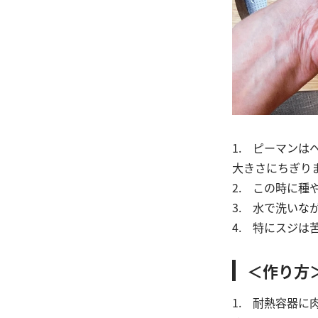
1. ピーマン
大きさにちぎり
2. この時に
3. 水で洗い
4. 特にスジ
＜作り方
1. 耐熱容器