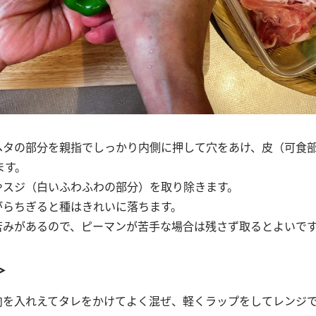
はヘタの部分を親指でしっかり内側に押して穴をあけ、皮（可食
ます。
種やスジ（白いふわふわの部分）を取り除きます。
ながらちぎると種はきれいに落ちます。
は苦みがあるので、ピーマンが苦手な場合は残さず取るとよいで
＞
に肉を入れえてタレをかけてよく混ぜ、軽くラップをしてレンジ