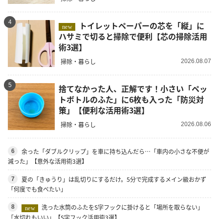
4
トイレットペーパーの芯を「縦」に
new
ハサミで切ると掃除で便利【芯の掃除活用
術3選】
掃除・暮らし
2026.08.07
5
捨てなかった人、正解です！小さい「ペッ
トボトルのふた」に6枚も入った「防災対
策」【便利な活用術3選】
掃除・暮らし
2026.08.06
余った「ダブルクリップ」を車に持ち込んだら…「車内の小さな不便が
6
減った」【意外な活用術3選】
夏の「きゅうり」は乱切りにするだけ。5分で完成するメイン級おかず
7
「何度でも食べたい」
洗った水筒のふたをS字フックに掛けると「場所を取らない」
8
new
「水切れもいい」【S字フック活用術3選】