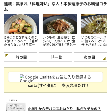
連載：集まれ「料理嫌い」な人！本多理恵子のお料理コラ
ム
きゅうりとなすをそのま
いつもの「生姜焼き」に
いつものコールスロ
ま漬けてみると…「箸が
小さじ1入れるだけ！食
に加えるだけ！さっ
止まらない」「3日保存で
が驚くほど進む"意外な
仕上がる2つの食材
きる」夏の常備菜
調味料"
料理応援家が解説
前の回
一覧
次の回
Googleに
saita
をお気に入り登録する
saita(サイタ)に
を入れるだけ！
小学生からデパコスおねだり 私がケチなの？