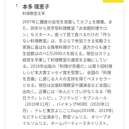
本多 理恵子
料理教室主宰
2007年に鎌倉の自宅を改築してカフェを開業。ま
た、同年から見学型料理教室「お気軽料理サロ
ン」もスタート。座って見て食べるだけの「作ら
ない料理教室」は、手ぶらで参加できる気軽さと
家族に喜ばれる簡単料理がうけ、遠方からも通う
生徒数はのべ1万2000人を超える。現在はカフェ
経営を卒業して料理教室の運営を主軸にしてい
る。2018年出版の『料理が苦痛だ』は第６回料理
レシピ本大賞エッセイ賞を受賞し、全国の「料理
を苦痛」に感じる人々の支持を得てベストセラー
となる。現在は出張料理教室や講演会など全国に
出向く。近著には『めんどくさいがなくなる「明
日ラク」レシピ』。フジテレビ・セブンルール
（2019年11月）、バイキングMORE（2020年11
月）、テレビ東京よじごじDays(2018年、2019年)
などテレビ出演あり。野菜ソムリエ、オリーブオ
イルソムリエ、ホームパーティースタイリスト。