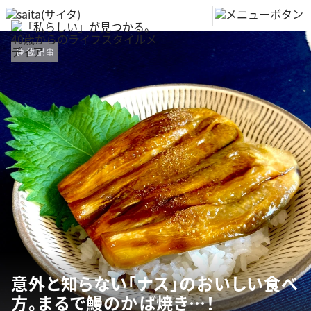
連載記事
意外と知らない「ナス」のおいしい食べ
方。まるで鰻のかば焼き…！