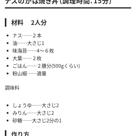
ナスのかば焼き丼（調理時間：15分）
材料 2人分
ナス……２本
油……大さじ1
味海苔……4～６枚
大葉……２枚
ごはん……２膳分(500gくらい)
粉山椒……適量
調味料
しょうゆ……大さじ2
みりん……大さじ2
砂糖……大さじ2分の1
作り方