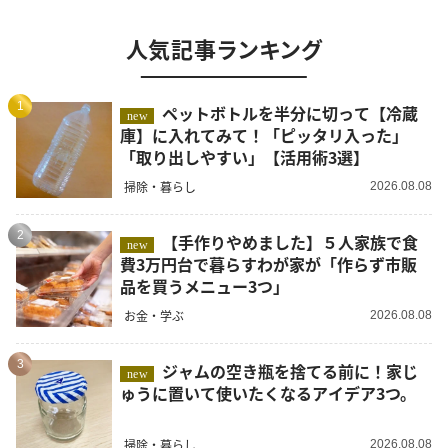
人気記事ランキング
1
ペットボトルを半分に切って【冷蔵
new
庫】に入れてみて！「ピッタリ入った」
「取り出しやすい」【活用術3選】
掃除・暮らし
2026.08.08
2
【手作りやめました】５人家族で食
new
費3万円台で暮らすわが家が「作らず市販
品を買うメニュー3つ」
お金・学ぶ
2026.08.08
3
ジャムの空き瓶を捨てる前に！家じ
new
ゅうに置いて使いたくなるアイデア3つ。
掃除・暮らし
2026.08.08