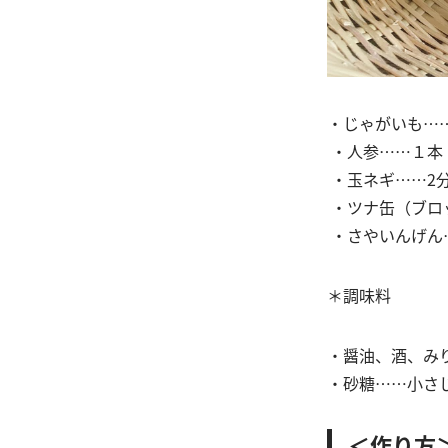
・じゃがいも…
・人参……１本
・玉ネギ……2
・ツナ缶（ブロッ
・さやいんげん
＊調味料
・醤油、酒、み
・砂糖……小さ
＜作り方