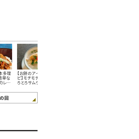
本多理
【お餅のアイデアレシ
『料理が苦痛だ』本多理
材料をフライ
簡単な
ピ】モチモチおこわやと
恵子さん直伝！「味付け
るだけ！フラ
カレー
ろとろサムゲタンが簡単
が分からない」「いつも
ま食卓に出せ
作り方
に作れる＃本多理恵子
の味にならない」を救う
「手抜き感ゼ
さんのお手軽レシピ
薄味料理
シピ2選！
の回