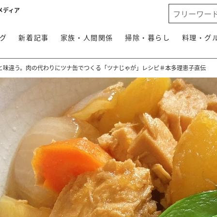
メディア
グ
新着記事
家族・人間関係
掃除・暮らし
料理・グ
と味違う。肉の代わりにツナ缶でつくる「ツナじゃが」レシピ＃本多理恵子直伝