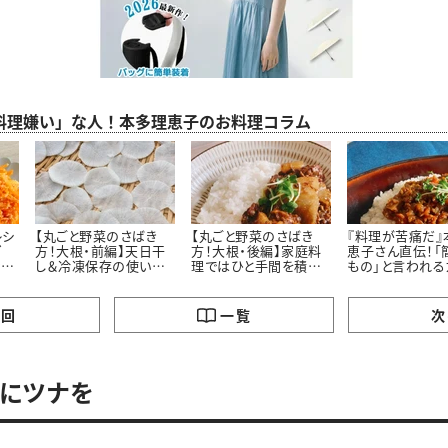
料理嫌い」な人！本多理恵子のお料理コラム
レシ
【丸ごと野菜のさばき
【丸ごと野菜のさばき
『料理が苦痛だ』
ゴ
方！大根・前編】天日干
方！大根・後編】家庭料
恵子さん直伝！「
なん
し＆冷凍保存の使い切
理ではひと手間を積極
もの」と言われる
ん
りレシピ＃本多理恵子さ
的に省こう＃本多理恵
の本当の簡単な
んのお手軽レシピ
子さんのお手軽レシピ
の回
一覧
次
にツナを