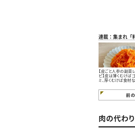
連載：集まれ「
【皮ごと人参の副菜
ピ】皮は薄くむけば
ミ、厚くむけば食材
です＃本多理恵子さ
のお手軽レシピ
前
肉の代わり