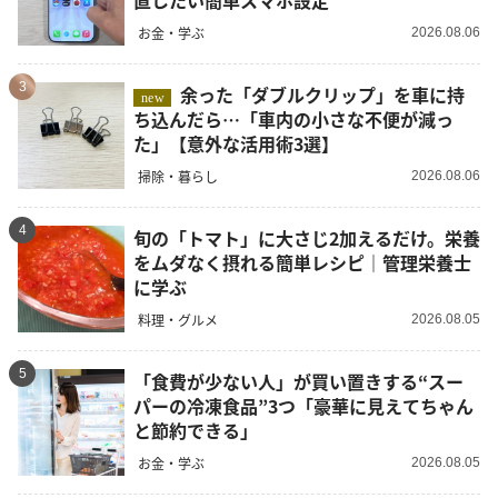
直したい簡単スマホ設定
お金・学ぶ
2026.08.06
3
余った「ダブルクリップ」を車に持
new
ち込んだら…「車内の小さな不便が減っ
た」【意外な活用術3選】
掃除・暮らし
2026.08.06
4
旬の「トマト」に大さじ2加えるだけ。栄養
をムダなく摂れる簡単レシピ｜管理栄養士
に学ぶ
料理・グルメ
2026.08.05
5
「食費が少ない人」が買い置きする“スー
パーの冷凍食品”3つ「豪華に見えてちゃん
と節約できる」
お金・学ぶ
2026.08.05