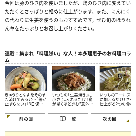
今回は豚のひき肉を使いましたが、鶏のひき肉に変えてい
ただくとさっぱりと軽めに仕上がります。また、にんにく
の代わりに生姜を使うのもおすすめです。ぜひ旬のほうれ
ん草をたっぷりとお召し上がりください。
連載：集まれ「料理嫌い」な人！本多理恵子のお料理コラ
ム
きゅうりとなすをそのま
いつもの「生姜焼き」に
いつものコールスロ
ま漬けてみると…「箸が
小さじ1入れるだけ！食
に加えるだけ！さっ
止まらない」「3日保存で
が驚くほど進む"意外な
仕上がる2つの食材
きる」夏の常備菜
調味料"
料理応援家が解説
前の回
一覧
次の回