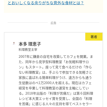
とおいしくなる余りがちな意外な食材とは？
広告
著者
本多 理恵子
料理教室主宰
2007年に鎌倉の自宅を改築してカフェを開業。ま
た、同年から見学型料理教室「お気軽料理サロ
ン」もスタート。座って見て食べるだけの「作ら
ない料理教室」は、手ぶらで参加できる気軽さと
家族に喜ばれる簡単料理がうけ、遠方からも通う
生徒数はのべ1万2000人を超える。現在はカフェ
経営を卒業して料理教室の運営を主軸にしてい
る。2018年出版の『料理が苦痛だ』は第６回料理
レシピ本大賞エッセイ賞を受賞し、全国の「料理
を苦痛」に感じる人々の支持を得てベストセラー