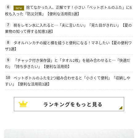
捨てなかった人、正解です！小さい「ペットボトルのふた」に6
6
new
枚も入った「防災対策」【便利な活用術3選】
桃をレモン水に入れると…「夫に言いたい」「見た目がきれい」【夏の
7
果物の知って得する知恵3選】
タオルハンカチの縦と横を縫うと便利になる！マネしたい【夏の便利ワ
8
ザ3選】
「チャック付き保存袋」と「タオル2枚」を組み合わせると…「快適だ
9
わ」「持ち歩きたい」【便利な活用術】
ペットボトルのふたを2つ組み合わせると「小さくて便利」「収納しや
10
すい」【便利な活用術3選】
ランキングをもっと見る