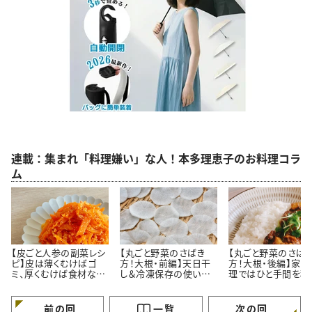
連載：集まれ「料理嫌い」な人！本多理恵子のお料理コラ
ム
【皮ごと人参の副菜レシ
【丸ごと野菜のさばき
【丸ごと野菜のさば
ピ】皮は薄くむけばゴ
方！大根・前編】天日干
方！大根・後編】家庭
ミ、厚くむけば食材なん
し＆冷凍保存の使い切
理ではひと手間を積
です＃本多理恵子さん
りレシピ＃本多理恵子さ
的に省こう＃本多理
のお手軽レシピ
んのお手軽レシピ
子さんのお手軽レシ
前の回
一覧
次の回