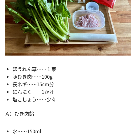
ほうれん草……１束
豚ひき肉……100g
長ネギ……15cm分
にんにく……1かけ
塩こしょう……少々
Ａ）ひき肉餡
水……150ml