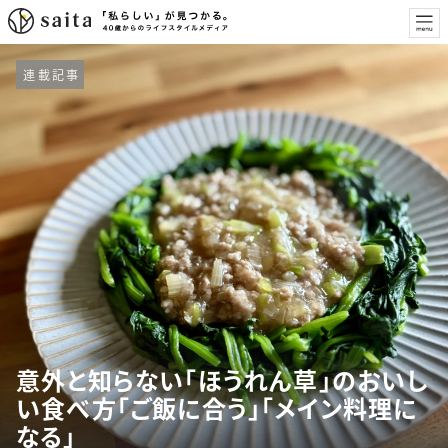
連載記事
意外と知らない「ほうれん草」のおいし
い食べ方「ご飯に合う」「メイン料理に
なる」