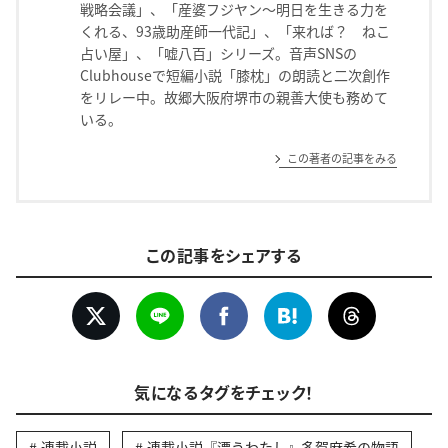
戦略会議」、「産婆フジヤン〜明日を生きる力を
くれる、93歳助産師一代記」、「来れば？ ねこ
占い屋」、「嘘八百」シリーズ。音声SNSの
Clubhouseで短編小説「膝枕」の朗読と二次創作
をリレー中。故郷大阪府堺市の親善大使も務めて
いる。
この著者の記事をみる
この記事をシェアする
気になるタグをチェック！
連載小説
連載小説『漂うわたし』多賀麻希の物語