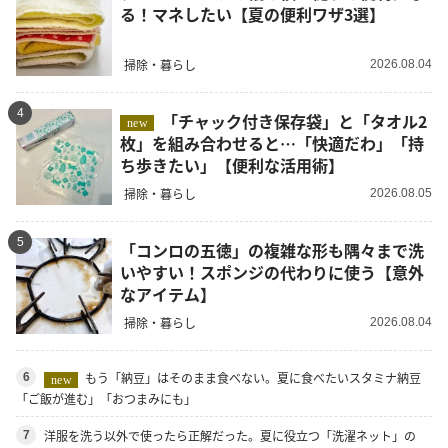
る！マネしたい【夏の便利ワザ3選】
掃除・暮らし
2026.08.04
4
「チャック付き保存袋」と「タオル2
new
枚」を組み合わせると…「快適だわ」「持
ち歩きたい」【便利な活用術】
掃除・暮らし
2026.08.05
5
「コンロの五徳」の複雑な形も隅々まで洗
いやすい！スポンジの代わりに使う【意外
なアイテム】
掃除・暮らし
2026.08.04
もう「納豆」はそのまま食べない。夏に食べたいスタミナ納豆
6
new
「ご飯が進む」「おつまみにも」
洋服を洗う以外で使ったら正解だった。夏に役立つ「洗濯ネット」の
7