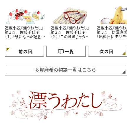
連載小説『漂うわたし』
連載小説『漂うわたし』
連載小説『漂うわたし
第１回 佐藤千佳子
第２回 佐藤千佳子
第３回 伊澤直美（１
（１）「母になった記念
（２）「このままじゃダ
「給料日にモヤモヤ
日」
メ？」
理由」
前の回
一覧
次の回
多賀麻希の物語一覧はこちら