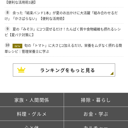
【便利な活用術3選】
余った「結束バンド1本」が夏のお出かけに大活躍「組み合わせるだ
8
け」「かさばらない」【便利な活用術】
夏の「みそ汁」に2つ混ぜるだけ！たんぱく質や食物繊維も摂れるレシ
9
ピ【夏バテ対策に】
旬の「トマト」に大さじ2加えるだけ。栄養をムダなく摂れる簡
10
new
単レシピ｜管理栄養士に学ぶ
ランキングをもっと見る
家族・人間関係
掃除・暮らし
料理・グルメ
お金・学ぶ
心と体
カルチャー