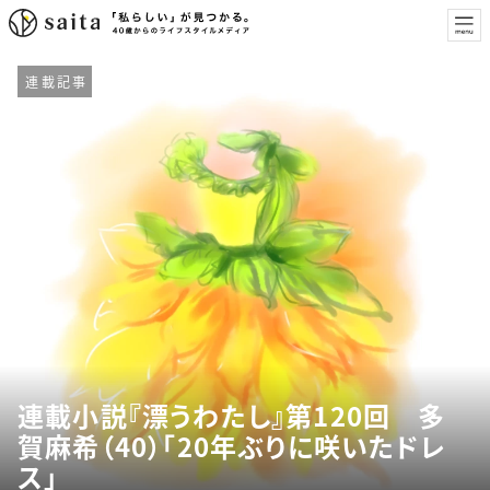
連載記事
連載小説『漂うわたし』第120回 多
賀麻希（40）「20年ぶりに咲いたドレ
ス」