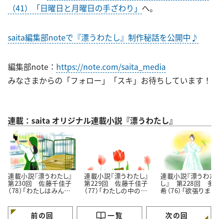
（41）「日曜日と月曜日の手ざわり」
へ。
saita編集部noteで『漂うわたし』制作秘話を公開中♪
編集部note：
https://note.com/saita_media
みなさまからの「フォロー」「スキ」お待ちしています！
連載：saita オリジナル連載小説『漂うわたし』
連載小説『漂うわたし』
連載小説『漂うわたし』
連載小説『漂うわた
第230回 佐藤千佳子
第229回 佐藤千佳子
し』 第228回 多
（78）「わたしはみんな
（77）「わたしの中の認
希（76）「欲張りまし
でできている」
められたい願望」
プロなんですから」
前の回
一覧
次の回