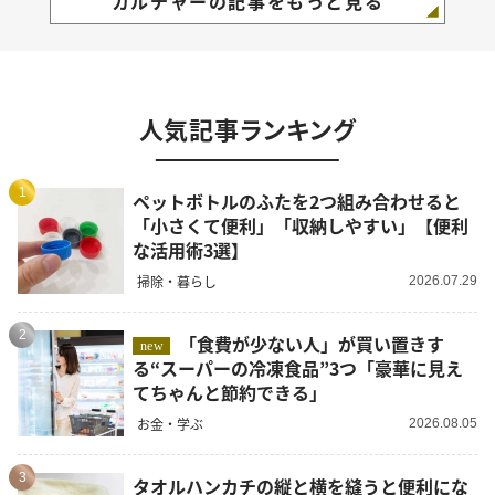
カルチャーの記事をもっと見る
人気記事ランキング
1
ペットボトルのふたを2つ組み合わせると
「小さくて便利」「収納しやすい」【便利
な活用術3選】
掃除・暮らし
2026.07.29
2
「食費が少ない人」が買い置きす
new
る“スーパーの冷凍食品”3つ「豪華に見え
てちゃんと節約できる」
お金・学ぶ
2026.08.05
3
タオルハンカチの縦と横を縫うと便利にな