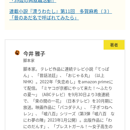
連載小説『漂うわたし』第11回 多賀麻希（３）
「昔のあだ名で呼ばれてみたら」
著者
今井 雅子
脚本家
脚本家。 テレビ作品に連続テレビ小説「てっぱ
ん」、「昔話法廷」、「おじゃる丸」（以上
NHK）。2022年「失恋めし」をamazon primeに
て配信。「ミヤコが京都にやって来た！〜ふたり
の夏〜」（ABCテレビ）を9月30日より3夜連続
で、「束の間の一花」（日本テレビ）を10月期に
放送。映画作品に「パコダテ人」、「子ぎつねヘ
レン」、「嘘八百」シリーズ（第3弾「嘘八百 な
にわ夢の陣」2023年1月公開）。出版作品に「わ
にのだんす」、「ブレストガール！〜女子高生の