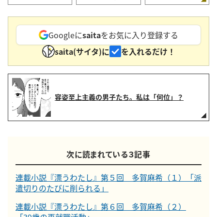
Googleに
saita
をお気に入り登録する
saita(サイタ)に
を入れるだけ！
容姿至上主義の男子たち。私は「何位」？
次に読まれている３記事
連載小説『漂うわたし』第５回 多賀麻希（１）「派
遣切りのたびに削られる」
連載小説『漂うわたし』第６回 多賀麻希（２）
「39歳の再就職活動」