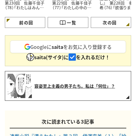
第230回 佐藤千佳子
第229回 佐藤千佳子
し』 第228回 多
（78）「わたしはみんな
（77）「わたしの中の認
希（76）「欲張りまし
でできている」
められたい願望」
プロなんですから」
前の回
一覧
次の回
Googleに
saita
をお気に入り登録する
saita(サイタ)に
を入れるだけ！
容姿至上主義の男子たち。私は「何位」？
次に読まれている３記事