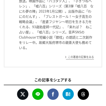
放送。映画作品に「パコダテ人」、「子ぎつねヘ
レン」、「嘘八百」シリーズ（第3弾「嘘八百 な
にわ夢の陣」2023年1月公開）。出版作品に「わ
にのだんす」、「ブレストガール！〜女子高生の
戦略会議」、「産婆フジヤン〜明日を生きる力を
くれる、93歳助産師一代記」、「来れば？ ねこ
占い屋」、「嘘八百」シリーズ。音声SNSの
Clubhouseで短編小説「膝枕」の朗読と二次創作
をリレー中。故郷大阪府堺市の親善大使も務めて
いる。
この著者の記事をみる
この記事をシェアする