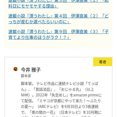
連載小説『漂うわたし』第３回 伊澤直美（１）「給
料日にモヤモヤする理由」
連載小説『漂うわたし』第４回 伊澤直美（２）「ど
っちが産むか選べたらいいのに」
連載小説『漂うわたし』第９回 伊澤直美（３）「子
育てより仕事のほうがラク！？」
著者
今井 雅子
脚本家
脚本家。 テレビ作品に連続テレビ小説「てっぱ
ん」、「昔話法廷」、「おじゃる丸」（以上
NHK）。2022年「失恋めし」をamazon primeに
て配信。「ミヤコが京都にやって来た！〜ふたり
の夏〜」（ABCテレビ）を9月30日より3夜連続
で、「束の間の一花」（日本テレビ）を10月期に