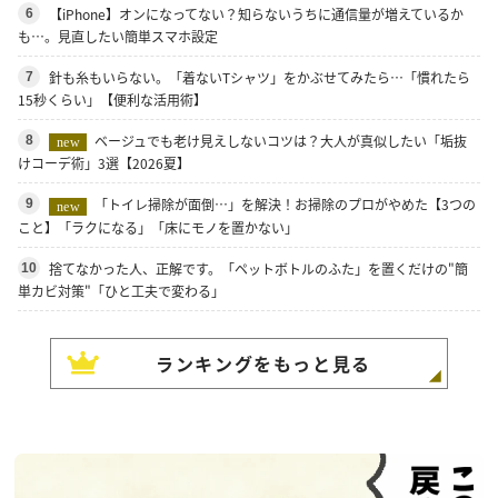
【iPhone】オンになってない？知らないうちに通信量が増えているか
6
も…。見直したい簡単スマホ設定
針も糸もいらない。「着ないTシャツ」をかぶせてみたら…「慣れたら
7
15秒くらい」【便利な活用術】
ベージュでも老け見えしないコツは？大人が真似したい「垢抜
8
new
けコーデ術」3選【2026夏】
「トイレ掃除が面倒…」を解決！お掃除のプロがやめた【3つの
9
new
こと】「ラクになる」「床にモノを置かない」
捨てなかった人、正解です。「ペットボトルのふた」を置くだけの"簡
10
単カビ対策"「ひと工夫で変わる」
ランキングをもっと見る