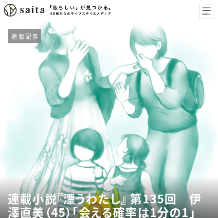
連載記事
連載小説『漂うわたし』 第135回 伊
澤直美（45）「会える確率は1分の1」