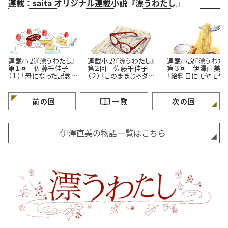
連載：saita オリジナル連載小説『漂うわたし』
連載小説『漂うわたし』
連載小説『漂うわたし』
連載小説『漂うわたし
第１回 佐藤千佳子
第２回 佐藤千佳子
第３回 伊澤直美（１
（１）「母になった記念
（２）「このままじゃダ
「給料日にモヤモヤ
日」
メ？」
理由」
前の回
一覧
次の回
伊澤直美の物語一覧はこちら