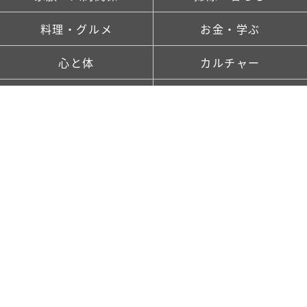
料理・グルメ
お金・学ぶ
心と体
カルチャー
ランキング
新着記事一覧
saitaとは
TOP
FOLLOW US!
お問い合わせ
プレスリリースはこちら
おすすめ記事
利用規約
コンテンツポリシー
プライバシーポリシー
クッキーポリシー
運営会社