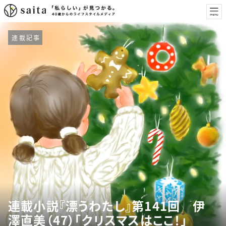
連載記事
連載小説『漂うわたし』第141回 伊
澤直美（47）「クリスマスはここ！」