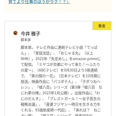
育てより仕事のほうがラク！？」
著者
今井 雅子
脚本家
脚本家。 テレビ作品に連続テレビ小説「てっぱ
ん」、「昔話法廷」、「おじゃる丸」（以上
NHK）。2022年「失恋めし」をamazon primeに
て配信。「ミヤコが京都にやって来た！〜ふたり
の夏〜」（ABCテレビ）を9月30日より3夜連続
で、「束の間の一花」（日本テレビ）を10月期に
放送。映画作品に「パコダテ人」、「子ぎつねヘ
レン」、「嘘八百」シリーズ（第3弾「嘘八百 な
にわ夢の陣」2023年1月公開）。出版作品に「わ
にのだんす」、「ブレストガール！〜女子高生の
戦略会議」、「産婆フジヤン〜明日を生きる力を
くれる、93歳助産師一代記」、「来れば？ ねこ
占い屋」、「嘘八百」シリーズ。音声SNSの