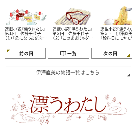
連載小説『漂うわたし』
連載小説『漂うわたし』
連載小説『漂うわたし
第１回 佐藤千佳子
第２回 佐藤千佳子
第３回 伊澤直美（１
（１）「母になった記念
（２）「このままじゃダ
「給料日にモヤモヤ
日」
メ？」
理由」
前の回
一覧
次の回
伊澤直美の物語一覧はこちら