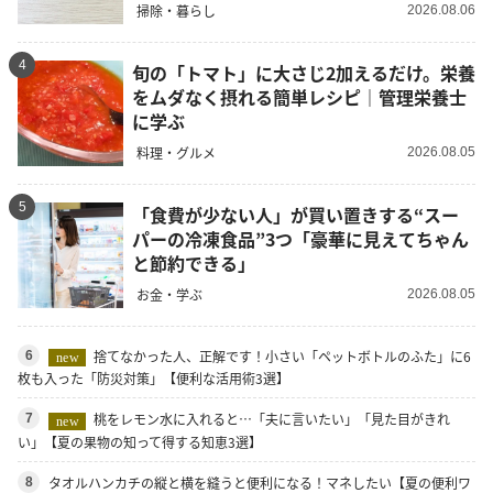
掃除・暮らし
2026.08.06
4
旬の「トマト」に大さじ2加えるだけ。栄養
をムダなく摂れる簡単レシピ｜管理栄養士
に学ぶ
料理・グルメ
2026.08.05
5
「食費が少ない人」が買い置きする“スー
パーの冷凍食品”3つ「豪華に見えてちゃん
と節約できる」
お金・学ぶ
2026.08.05
捨てなかった人、正解です！小さい「ペットボトルのふた」に6
6
new
枚も入った「防災対策」【便利な活用術3選】
桃をレモン水に入れると…「夫に言いたい」「見た目がきれ
7
new
い」【夏の果物の知って得する知恵3選】
タオルハンカチの縦と横を縫うと便利になる！マネしたい【夏の便利ワ
8