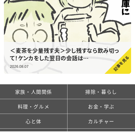
＜麦茶を少量残す夫＞少し残すなら飲み切っ
て！ケンカをした翌日の会話は…
2026.08.07
家族・人間関係
掃除・暮らし
料理・グルメ
お金・学ぶ
心と体
カルチャー