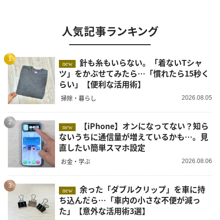
人気記事ランキング
1
針も糸もいらない。「着ないTシャ
new
ツ」をかぶせてみたら…「慣れたら15秒く
らい」【便利な活用術】
掃除・暮らし
2026.08.05
2
【iPhone】オンになってない？知ら
new
ないうちに通信量が増えているかも…。見
直したい簡単スマホ設定
お金・学ぶ
2026.08.06
3
余った「ダブルクリップ」を車に持
new
ち込んだら…「車内の小さな不便が減っ
た」【意外な活用術3選】