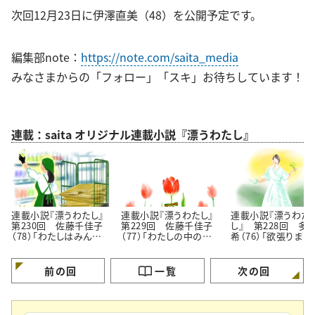
次回12月23日に伊澤直美（48）を公開予定です。
編集部note：
https://note.com/saita_media
みなさまからの「フォロー」「スキ」お待ちしています！
連載：saita オリジナル連載小説『漂うわたし』
連載小説『漂うわたし』
連載小説『漂うわたし』
連載小説『漂うわた
第230回 佐藤千佳子
第229回 佐藤千佳子
し』 第228回 多
（78）「わたしはみんな
（77）「わたしの中の認
希（76）「欲張りまし
でできている」
められたい願望」
プロなんですから」
前の回
一覧
次の回