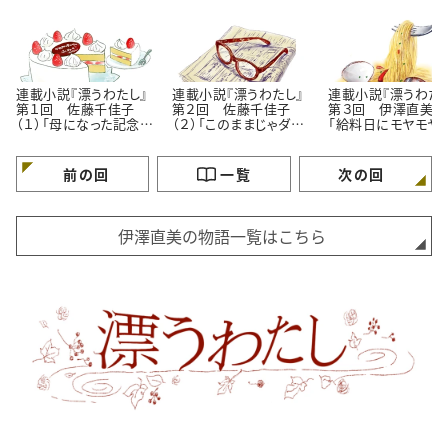
連載小説『漂うわたし』
連載小説『漂うわたし』
連載小説『漂うわたし
第１回 佐藤千佳子
第２回 佐藤千佳子
第３回 伊澤直美（１
（１）「母になった記念
（２）「このままじゃダ
「給料日にモヤモヤ
日」
メ？」
理由」
前の回
一覧
次の回
伊澤直美の物語一覧はこちら