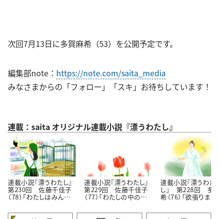
次回7月13日に多賀麻希（53）を公開予定です。
編集部note：
https://note.com/saita_media
みなさまからの「フォロー」「スキ」お待ちしています！
連載：saita オリジナル連載小説『漂うわたし』
連載小説『漂うわたし』
連載小説『漂うわたし』
連載小説『漂うわた
第230回 佐藤千佳子
第229回 佐藤千佳子
し』 第228回 多
（78）「わたしはみんな
（77）「わたしの中の認
希（76）「欲張りまし
でできている」
められたい願望」
プロなんですから」