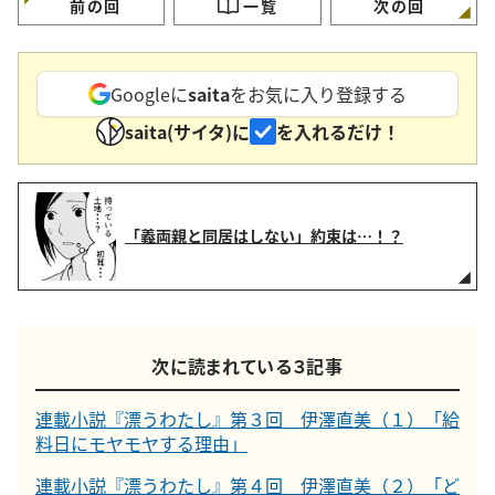
前の回
一覧
次の回
Googleに
saita
をお気に入り登録する
saita(サイタ)に
を入れるだけ！
「義両親と同居はしない」約束は…！？
次に読まれている３記事
連載小説『漂うわたし』第３回 伊澤直美（１）「給
料日にモヤモヤする理由」
連載小説『漂うわたし』第４回 伊澤直美（２）「ど