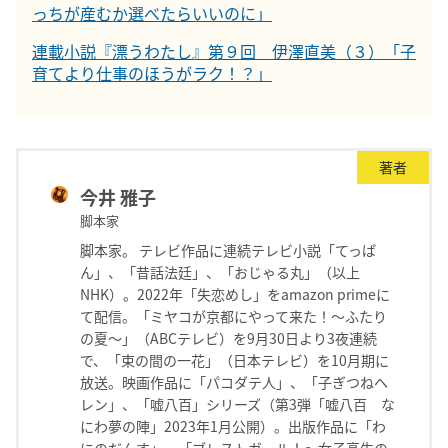
っちが産むか選べたらいいのに」
連載小説『漂うわたし』第９回 伊澤直美（３）「子
育てより仕事のほうがラク！？」
著者
今井 雅子
脚本家
脚本家。 テレビ作品に連続テレビ小説「てっぱ
ん」、「昔話法廷」、「おじゃる丸」（以上
NHK）。2022年「失恋めし」をamazon primeに
て配信。「ミヤコが京都にやって来た！〜ふたり
の夏〜」（ABCテレビ）を9月30日より3夜連続
で、「束の間の一花」（日本テレビ）を10月期に
放送。映画作品に「パコダテ人」、「子ぎつねヘ
レン」、「嘘八百」シリーズ（第3弾「嘘八百 な
にわ夢の陣」2023年1月公開）。出版作品に「わ
にのだんす」、「ブレストガール！〜女子高生の