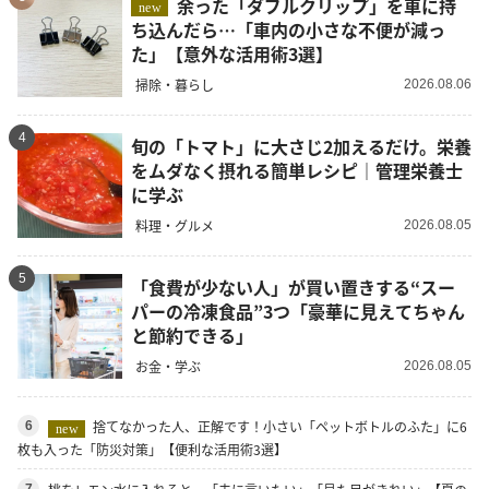
余った「ダブルクリップ」を車に持
new
ち込んだら…「車内の小さな不便が減っ
た」【意外な活用術3選】
掃除・暮らし
2026.08.06
4
旬の「トマト」に大さじ2加えるだけ。栄養
をムダなく摂れる簡単レシピ｜管理栄養士
に学ぶ
料理・グルメ
2026.08.05
5
「食費が少ない人」が買い置きする“スー
パーの冷凍食品”3つ「豪華に見えてちゃん
と節約できる」
お金・学ぶ
2026.08.05
捨てなかった人、正解です！小さい「ペットボトルのふた」に6
6
new
枚も入った「防災対策」【便利な活用術3選】