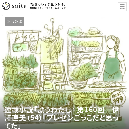
連載記事
連載小説『漂うわたし』 第160回 伊
澤直美（54）「プレゼンごっこだと思っ
てた」