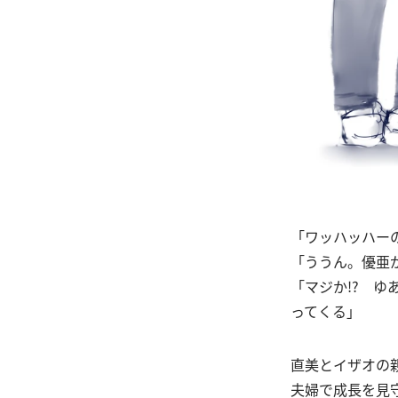
「ワッハッハー
「ううん。優亜
「マジか!? 
ってくる」
直美とイザオの
夫婦で成長を見