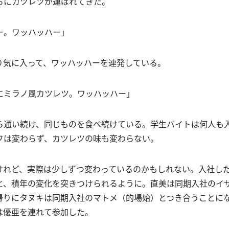
ろにカツレツが運ばれてきた。
ー。ワッハッハー」
り気に入って、ワッハッハーを連発している。
にミラノ風カツレツ。ワッハッハー」
ら通い続け、同じものを食べ続けている。学生バイトは何人も
フは変わらず、カツレツの味も変わらない。
けれど、実際は少しずつ変わっているのかもしれない。入社し
と、積年の変化を突きつけられるように。直美は同期入社のイ
帰りにタヌキは同期入社のマトメ（的場始）とつき合うことに
は優亜を連れて参加した。