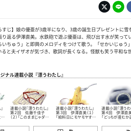
らすじ】娘の優亜が3歳半になり、3歳の誕生日プレゼントに雪
振り返る伊澤直美。水鉄砲で遊ぶ優亜は、飛び出す水が笑って
らいちゅう」と即興のメロディをつけて歌う。「せかいじゅう
いると夫イザオが気づき、歌詞が長くなる。怪獣も笑う平和な
 オリジナル連載小説『漂うわたし』
』
連載小説『漂うわたし』
連載小説『漂うわたし』
連載小説『漂うわ
第２回 佐藤千佳子
第３回 伊澤直美（１）
第４回 伊澤直美
念
（２）「このままじゃダ
「給料日にモヤモヤする
「どっちが産むか
メ？」
理由」
らいいのに」