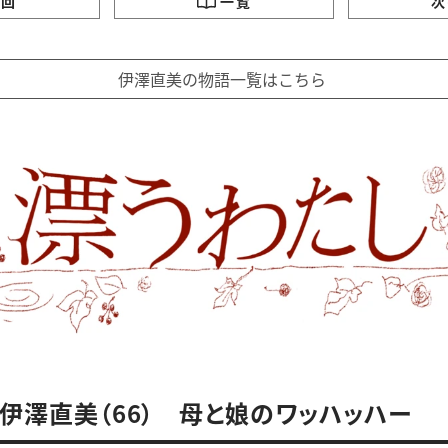
の回
一覧
次
伊澤直美の物語一覧はこちら
 伊澤直美（66） 母と娘のワッハッハー