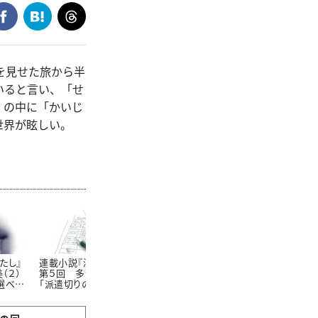
を見せた旅から半
いると言い、「せ
」の中に「かいじ
世界が眩しい。
たし』
連載小説『漂うわたし』
連載小説『漂うわたし』
連載小説『漂
（２）
第５回 多賀麻希（１）
第６回 多賀麻希（２）
第７回 佐藤
選べた
「派遣切りのたびに削ら
「39歳の再就職活動」
（３）「ママを
れる」
が残る？」