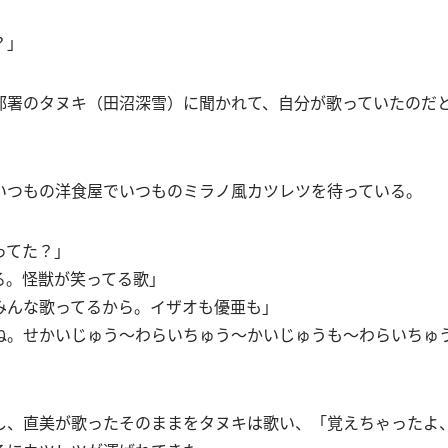
？」
部署のタヌキ（田沼深雪）に聞かれて、自分が歌っていたのだ
いつもの洋食屋でいつものミラノ風カツレツを待っている。
ってた？」
る。怪獣が笑ってる歌」
みんな歌ってるから。イザオも優亜も」
ね。せかいじゅう〜わらいちゅう〜かいじゅうも〜わらいちゅ
し、直美が歌ったそのままをタヌキは歌い、「覚えちゃったよ