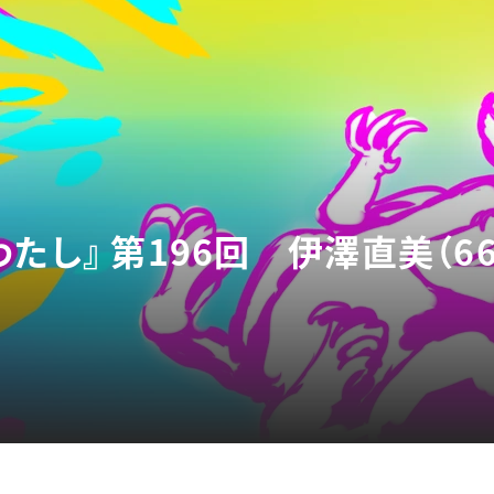
たし』 第196回 伊澤直美（6