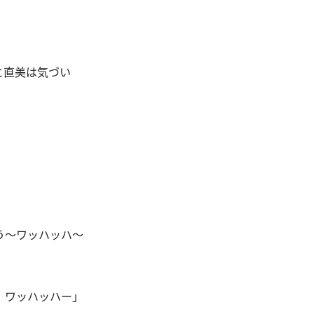
と直美は気づい
う〜ワッハッハ〜
、ワッハッハー」