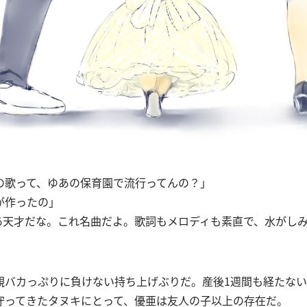
の歌って、ゆあの保育園で流行ってんの？」
が作ったの」
ゆあ天才だな。これ名曲だよ。歌詞もメロディも素直で、水がし
親バカっぷりに負けない持ち上げぶりだ。産後1週間も経たな
守ってきたタヌキにとって、優亜は友人の子以上の存在だ。