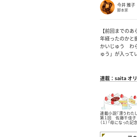
今井 雅子
脚本家
【前回までのあ
年経ったのかと
かいじゅう わ
ゅう」が入って
連載：saita
連載小説『漂うわたし
第１回 佐藤千佳子
（１）「母になった記
日」