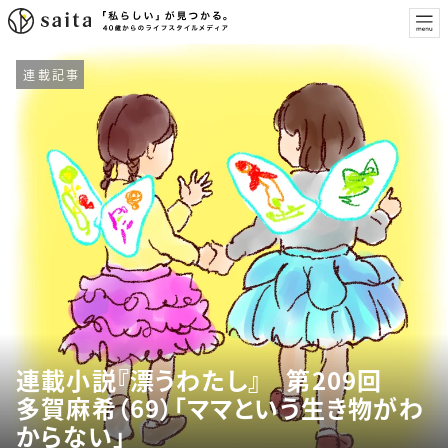
連載記事
連載小説『漂うわたし』 第209回
多賀麻希（69）「ママという生き物がわ
からない」