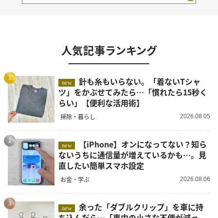
人気記事ランキング
1
針も糸もいらない。「着ないTシャ
new
ツ」をかぶせてみたら…「慣れたら15秒く
らい」【便利な活用術】
掃除・暮らし
2026.08.05
2
【iPhone】オンになってない？知ら
new
ないうちに通信量が増えているかも…。見
直したい簡単スマホ設定
お金・学ぶ
2026.08.06
3
余った「ダブルクリップ」を車に持
new
ち込んだら…「車内の小さな不便が減っ