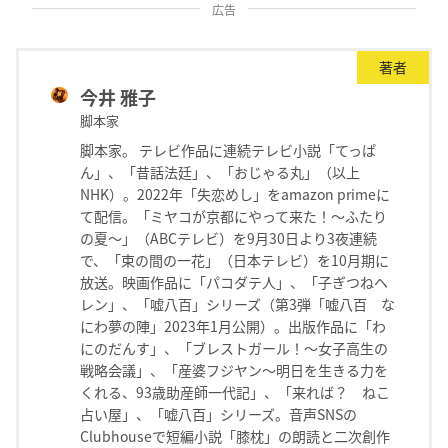
広告
著者
今井 雅子
脚本家
脚本家。 テレビ作品に連続テレビ小説「てっぱ
ん」、「昔話法廷」、「おじゃる丸」（以上
NHK）。2022年「失恋めし」をamazon primeに
て配信。「ミヤコが京都にやって来た！〜ふたり
の夏〜」（ABCテレビ）を9月30日より3夜連続
で、「束の間の一花」（日本テレビ）を10月期に
放送。映画作品に「パコダテ人」、「子ぎつねヘ
レン」、「嘘八百」シリーズ（第3弾「嘘八百 な
にわ夢の陣」2023年1月公開）。出版作品に「わ
にのだんす」、「ブレストガール！〜女子高生の
戦略会議」、「産婆フジヤン〜明日を生きる力を
くれる、93歳助産師一代記」、「来れば？ ねこ
占い屋」、「嘘八百」シリーズ。音声SNSの
Clubhouseで短編小説「膝枕」の朗読と二次創作