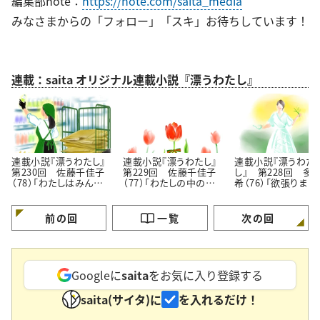
編集部note：
https://note.com/saita_media
みなさまからの「フォロー」「スキ」お待ちしています！
連載：saita オリジナル連載小説『漂うわたし』
連載小説『漂うわたし』
連載小説『漂うわたし』
連載小説『漂うわた
第230回 佐藤千佳子
第229回 佐藤千佳子
し』 第228回 多
（78）「わたしはみんな
（77）「わたしの中の認
希（76）「欲張りまし
でできている」
められたい願望」
プロなんですから」
前の回
一覧
次の回
Googleに
saita
をお気に入り登録する
saita(サイタ)に
を入れるだけ！