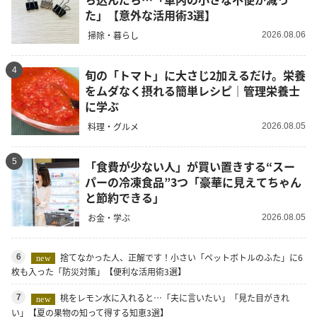
た」【意外な活用術3選】
掃除・暮らし
2026.08.06
4
旬の「トマト」に大さじ2加えるだけ。栄養
をムダなく摂れる簡単レシピ｜管理栄養士
に学ぶ
料理・グルメ
2026.08.05
5
「食費が少ない人」が買い置きする“スー
パーの冷凍食品”3つ「豪華に見えてちゃん
と節約できる」
お金・学ぶ
2026.08.05
捨てなかった人、正解です！小さい「ペットボトルのふた」に6
6
new
枚も入った「防災対策」【便利な活用術3選】
桃をレモン水に入れると…「夫に言いたい」「見た目がきれ
7
new
い」【夏の果物の知って得する知恵3選】