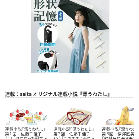
連載：saita オリジナル連載小説『漂うわたし』
連載小説『漂うわたし』
連載小説『漂うわたし』
連載小説『漂うわたし
第１回 佐藤千佳子
第２回 佐藤千佳子
第３回 伊澤直美（１
（１）「母になった記念
（２）「このままじゃダ
「給料日にモヤモヤ