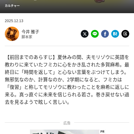
カルチャー
2025.12.13
今井 雅子
脚本家
【前回までのあらすじ】夏休みの間、夫モリゾウに英語を
教わりに来ていたフミカに心をかき乱された多賀麻希。最
終日に「時間を返して」と心ない言葉をぶつけてしまう。
無邪気なのか、計算なのか、2学期になると、フミカは
「復習」と称してモリゾウに教わったことを麻希に返しに
来る。真っ直ぐに未来を信じられる若さ。巻き戻せない過
去を見るようで眩しく苦しい。
広告