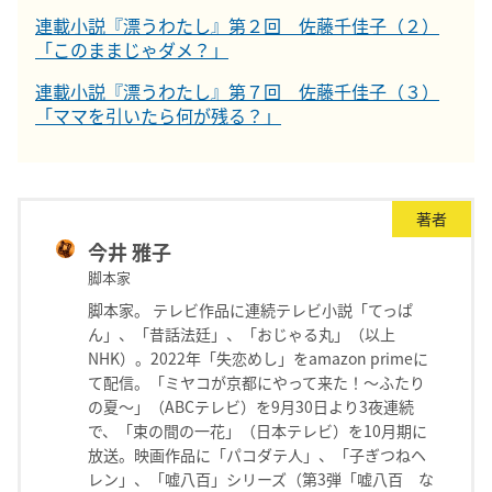
連載小説『漂うわたし』第２回 佐藤千佳子（２）
「このままじゃダメ？」
連載小説『漂うわたし』第７回 佐藤千佳子（３）
「ママを引いたら何が残る？」
著者
今井 雅子
脚本家
脚本家。 テレビ作品に連続テレビ小説「てっぱ
ん」、「昔話法廷」、「おじゃる丸」（以上
NHK）。2022年「失恋めし」をamazon primeに
て配信。「ミヤコが京都にやって来た！〜ふたり
の夏〜」（ABCテレビ）を9月30日より3夜連続
で、「束の間の一花」（日本テレビ）を10月期に
放送。映画作品に「パコダテ人」、「子ぎつねヘ
レン」、「嘘八百」シリーズ（第3弾「嘘八百 な