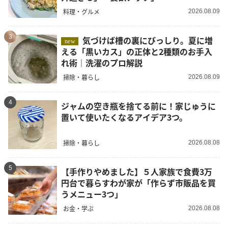
料理・グルメ
2026.08.09
3
気づけば槽の裏にびっしり。夏に増
new
える「黒いカス」の正体と2種類のお手入
れ術｜洗濯のプロ解説
掃除・暮らし
2026.08.09
4
ジャムの空き瓶を捨てる前に！家じゅうに
置いて使いたくなるアイデア3つ。
掃除・暮らし
2026.08.08
5
【手作りやめました】５人家族で食費3万
円台で暮らすわが家が「作らず市販品を買
うメニュー3つ」
お金・学ぶ
2026.08.08