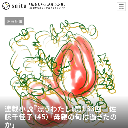
連載記事
連載小説『漂うわたし』第133回 佐
藤千佳子（45）「母親の旬は過ぎたの
か」