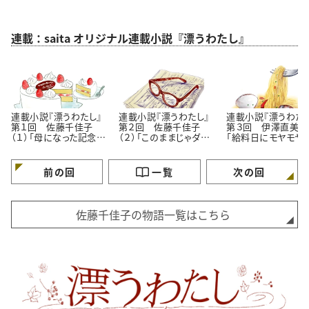
連載：saita オリジナル連載小説『漂うわたし』
連載小説『漂うわたし』
連載小説『漂うわたし』
連載小説『漂うわたし
第１回 佐藤千佳子
第２回 佐藤千佳子
第３回 伊澤直美（１
（１）「母になった記念
（２）「このままじゃダ
「給料日にモヤモヤ
日」
メ？」
理由」
前の回
一覧
次の回
佐藤千佳子の物語一覧はこちら