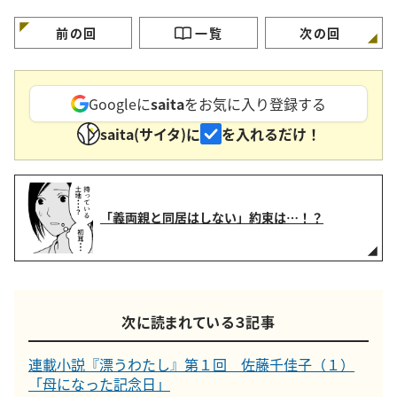
は甘くない」
でできている」
められたい願望」
前の回
一覧
次の回
Googleに
saita
をお気に入り登録する
saita(サイタ)に
を入れるだけ！
「義両親と同居はしない」約束は…！？
次に読まれている３記事
連載小説『漂うわたし』第１回 佐藤千佳子（１）
「母になった記念日」