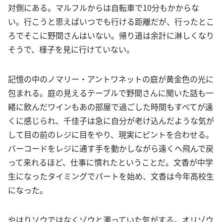
対側にある。マルフルからは自転車で10分もかからな
い。行こうと思えばいつでも行ける距離だが、行ったとこ
ろでそこに野間さんはいない。帰り道は余計に淋しくなり
そうで、様子を見に行けていない。
記憶の中のノマリー・アントワネットの庭が黄金色の光に
包まれる。庭の見えるテーブルで野間さんに聞いた話も一
緒に飲んだワインもあの部屋で過ごした時間もすべてが遠
くに感じられ、千佳子は急に自分が老け込んだような気が
して目の前のレジに目をやり、現実にピントを合わせる。
バーコードをレジに通す手を動かしながら遠くへ飛んで戻
って来れるほど、仕事に慣れたということだ。文香が中学
生になったタイミングでパートを始め、文香は今年高校生
になった。
やはりソウではなくゾウと濁っていた気がする。オリゾウ