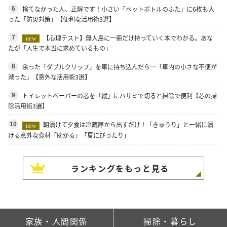
捨てなかった人、正解です！小さい「ペットボトルのふた」に6枚も入
6
った「防災対策」【便利な活用術3選】
【心理テスト】無人島に一冊だけ持っていく本でわかる。あな
7
new
たが「人生で本当に求めているもの」
余った「ダブルクリップ」を車に持ち込んだら…「車内の小さな不便が
8
減った」【意外な活用術3選】
トイレットペーパーの芯を「縦」にハサミで切ると掃除で便利【芯の掃
9
除活用術3選】
朝漬けて夕食は冷蔵庫から出すだけ！「きゅうり」と一緒に漬
10
new
ける意外な食材「助かる」「夏にぴったり」
ランキングをもっと見る
家族・人間関係
掃除・暮らし