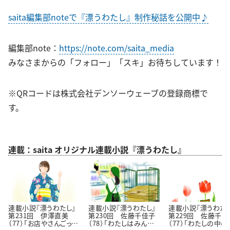
saita編集部noteで『漂うわたし』制作秘話を公開中♪
編集部note：
https://note.com/saita_media
みなさまからの「フォロー」「スキ」お待ちしています！
※QRコードは株式会社デンソーウェーブの登録商標で
す。
連載：saita オリジナル連載小説『漂うわたし』
連載小説『漂うわたし』
連載小説『漂うわたし』
連載小説『漂うわたし
第231回 伊澤直美
第230回 佐藤千佳子
第229回 佐藤千佳
（77）「お店やさんごっこ
（78）「わたしはみんな
（77）「わたしの中の