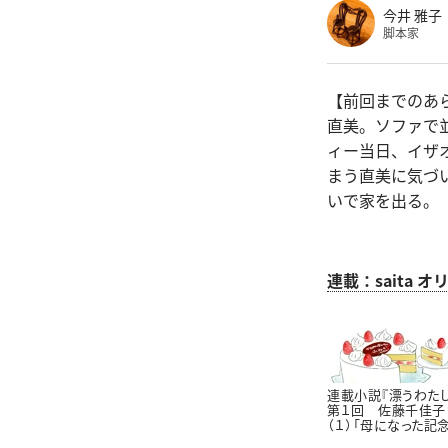
今井 雅子
脚本家
【前回までのあ
直美。ソファで
ィー当日、イザ
まう直美に気づ
いで家を出る。
連載：saita
連載小説『漂うわたし
第１回 佐藤千佳子
（１）「母になった記
日」