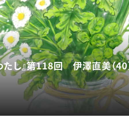
たし』第118回 伊澤直美（4