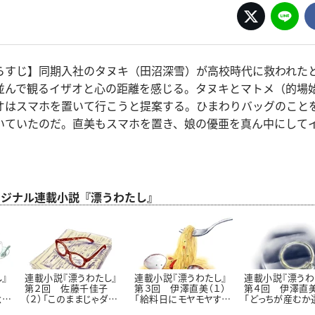
らすじ】同期入社のタヌキ（田沼深雪）が高校時代に救われた
並んで観るイザオと心の距離を感じる。タヌキとマトメ（的場
オはスマホを置いて行こうと提案する。ひまわりバッグのこと
いていたのだ。直美もスマホを置き、娘の優亜を真ん中にして
 オリジナル連載小説『漂うわたし』
』
連載小説『漂うわたし』
連載小説『漂うわたし』
連載小説『漂うわ
第２回 佐藤千佳子
第３回 伊澤直美（１）
第４回 伊澤直美
念
（２）「このままじゃダ
「給料日にモヤモヤする
「どっちが産むか
メ？」
理由」
らいいのに」