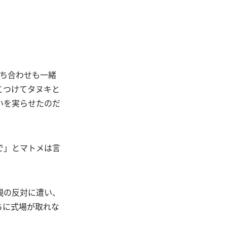
打ち合わせも一緒
こつけてタヌキと
いを実らせたのだ
で」とマトメは言
親の反対に遭い、
ちに式場が取れな