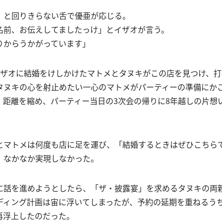
」と回りきらない舌で優亜が応じる。
名前、お伝えしてましたっけ」とイザオが言う。
りからうかがっています」
イザオに結婚をけしかけたマトメとタヌキがこの店を見つけ、
タヌキの心を射止めたい一心のマトメがパーティーの準備にか
、距離を縮め、パーティー当日の3次会の帰りに8年越しの片想
とマトメは何度も店に足を運び、「結婚するときはぜひこちら
、なかなか実現しなかった。
に話を進めようとしたら、「ザ・披露宴」を求めるタヌキの両
ディング計画は宙に浮いてしまったが、予約の延期を重ねるう
再浮上したのだった。