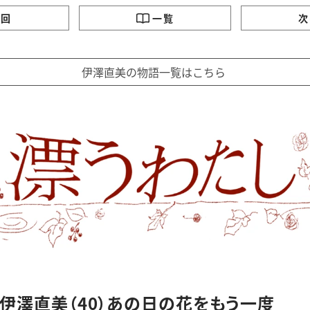
の回
一覧
次
伊澤直美の物語一覧はこちら
 伊澤直美（40）あの日の花をもう一度