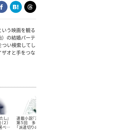
という映画を観る
始）の結婚パーテ
をつい検索してし
イザオと手をつな
たし』
連載小説『漂うわたし』
連載小説『漂うわたし』
連載小説『漂
（２）
第５回 多賀麻希（１）
第６回 多賀麻希（２）
第７回 佐藤
選べた
「派遣切りのたびに削ら
「39歳の再就職活動」
（３）「ママを
れる」
が残る？」